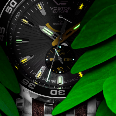
CARTINI
221
CASIO
615
DANIEL KLEIN
178
DIVAT KARÓRÁK (Curren, Oulm,Naviforce, D-
25
Ziner..)
DOXA
97
ESPRIT
56
FALIÓRÁK
187