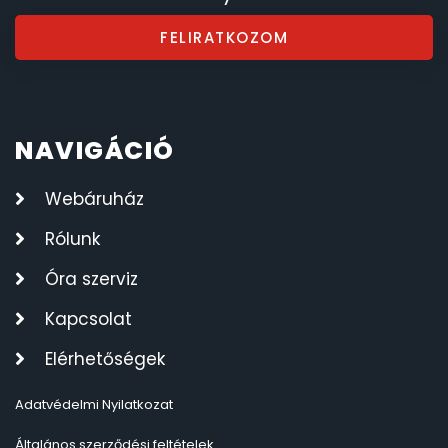
SZÍJAK
8
FELIRATKOZOM
TIMESTAR HÁLÓZATI ÉBRESZTŐÓRÁK
3
TISSOT
6
NAVIGÁCIÓ
VOSTOK
96
Webáruház
Rólunk
ZIPPO
111
Óra szerviz
ZSEBKÉS
12
Kapcsolat
ZSEBÓRÁK
48
Elérhetőségek
Adatvédelmi Nyilatkozat
ZSOLNAY PORCELÁN
42
Általános szerződési feltételek