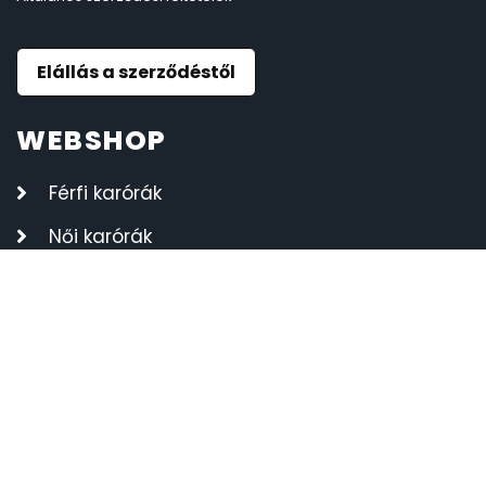
Elállás a szerződéstől
WEBSHOP
Férfi karórák
Női karórák
Kvarc órák
Automata órák
CASIO órák
DOXA órák
MASERATI órák