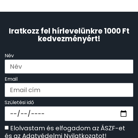
SANTA BARBARA
7
SECTOR
17
Iratkozz fel hírlevelünkre 1000 Ft
kedvezményért!
SEIKO
62
Név
SENCOR
49
SERGIO TACCHINI
26
Email
SLAZENGER
7
Születési idő
STOPPER
4
Elolvastam és elfogadom az ÁSZF-et
SZÁMOLÓGÉPEK
13
és az Adatvédelmi Nyilatkozatot!