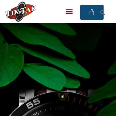
AZE JEWELS
32
BIGOTTI Milano
128
CALYPSO
16
CANGO & RINALDI
4
CANGO & RINALDI CHARM
39
CANGO&RINALDI KARÓRÁK
14