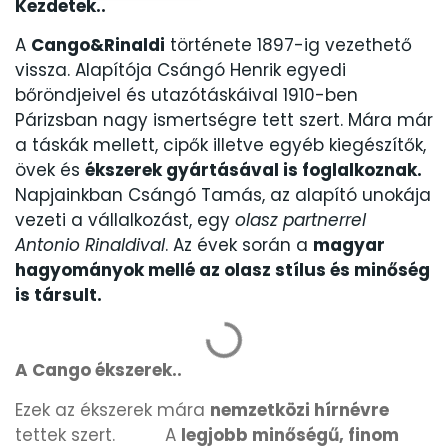
Kezdetek..
A
Cango&Rinaldi
története 1897-ig vezethető
KANDALLÓÓRÁK
6
vissza. Alapítója Csángó Henrik egyedi
bőröndjeivel és utazótáskáival 1910-ben
KENNETH COLE
43
Párizsban nagy ismertségre tett szert. Mára már
a táskák mellett, cipők illetve egyéb kiegészítők,
LORUS
237
övek és
ékszerek gyártásával is foglalkoznak.
Napjainkban Csángó Tamás, az alapító unokája
LOTUS STYLE
91
vezeti a vállalkozást, egy
olasz partnerrel
Antonio Rinaldival
. Az évek során a
magyar
MÁRKÁS KARÓRA SZÍJAK
hagyományok mellé az olasz stílus és minőség
12
is társult.
MASERATI
95
A Cango ékszerek..
MORGAN
3
Ezek az ékszerek mára
nemzetközi hírnévre
OKOSÓRA SZÍJAK
tettek szert. A
legjobb minőségű, finom
9