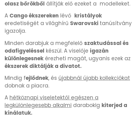
olasz bőrökből
állítják elő ezeket a modelleket.
OKOSÓRÁK
55
A
Cango ékszereken
lévő
kristályok
eredetiségét a világhírű
Swarovski
tanúsítvány
ÖNGYÚJTÓK
83
igazolja.
Minden darabjuk a megfelelő
szaktudással és
ÓRAFORGATÓK
11
odafigyeléssel
készül. A viselője
igazán
különlegesnek
érezheti magát, ugyanis ezek az
ÓRÁS GÉPEK
1
ékszerek diktálják a divatot.
Mindig f
ejlődnek
, és
újabbnál újabb kollekciókat
ÓRATARTÓ DOBOZOK
45
dobnak a piacra.
ORIENT
A
hétköznapi viseletektől egészen a
64
legkülönlegesebb alkalmi
darabokig
kiterjed a
kínálatuk.
POLICE
47
PULSAR
11