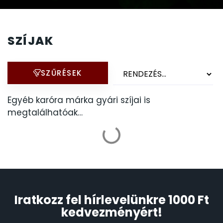
FÉMCSATOK
20
VOSTOK és más limitált
FESTINA
2
karórák
SZÍJAK
FIGURÁS ÉBRESZTŐÓRÁK
33
SZŰRÉSEK
LIMITÁLT KARÓRÁK
FRANCIS DELON
1
Egyéb karóra márka gyári szíjai is
FREELOOK
megtalálhatóak…
5
GUESS KARÓRÁK
109
HÁLÓZATI ÓRÁK
19
HOLLÓHÁZI PORCELÁN
14
Iratkozz fel hírlevelünkre 1000 Ft
kedvezményért!
ICE WATCH
226