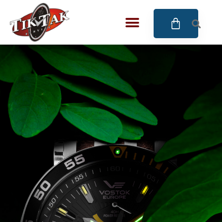
AZE JEWELS
32
BIGOTTI Milano
128
CALYPSO
16
CANGO & RINALDI
4
CANGO & RINALDI CHARM
39
CANGO&RINALDI KARÓRÁK
14