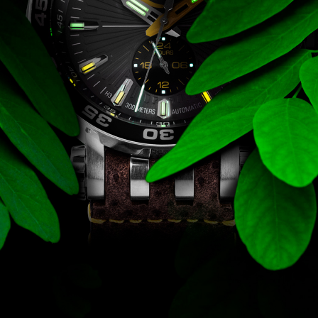
CARTINI
221
CASIO
615
DANIEL KLEIN
178
DIVAT KARÓRÁK (Curren, Oulm,Naviforce, D-
25
Ziner..)
DOXA
97
ESPRIT
56
FALIÓRÁK
187