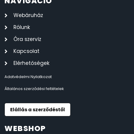
NAVIGÁCIÓ
OKOSÓRÁK
55
Webáruház
Rólunk
ÖNGYÚJTÓK
83
Óra szerviz
ÓRAFORGATÓK
11
Kapcsolat
ÓRÁS GÉPEK
1
Elérhetőségek
Adatvédelmi Nyilatkozat
ÓRATARTÓ DOBOZOK
45
Általános szerződési feltételek
ORIENT
64
Elállás a szerződéstől
POLICE
47
WEBSHOP
PULSAR
11