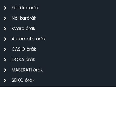
Férfi karórák
SANTA BARBARA
7
Női karórák
SECTOR
17
Kvarc órák
SEIKO
62
Automata órák
CASIO órák
SENCOR
49
DOXA órák
SERGIO TACCHINI
26
MASERATI órák
SLAZENGER
SEIKO órák
7
ELÉRHETŐSÉGEK
STOPPER
4
BRILL-TOPÁZ Bt.
SZÁMOLÓGÉPEK
13