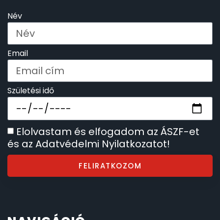
Név
KANDALLÓÓRÁK
6
KENNETH COLE
43
Email
LORUS
237
Születési idő
LOTUS STYLE
91
Elolvastam és elfogadom az ÁSZF-et
MÁRKÁS KARÓRA SZÍJAK
12
és az Adatvédelmi Nyilatkozatot!
MASERATI
95
FELIRATKOZOM
MORGAN
3
OKOSÓRA SZÍJAK
9