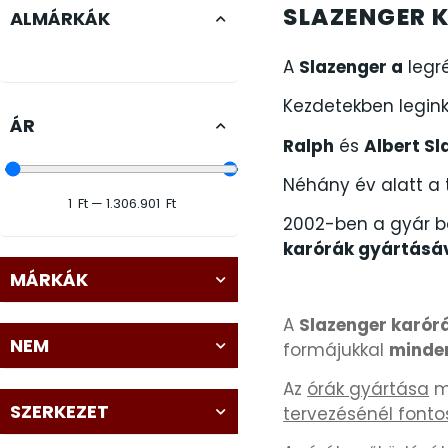
FESTINA
2
SLAZENGER 
VOSTOK és m
ALMÁRKÁK
limitált karór
FIGURÁS ÉBRESZTŐÓRÁK
33
A
Slazenger a
legré
Kezdetekben legink
FRANCIS DELON
1
ÁR
LIMITÁLT KARÓRÁK
Ralph
és
Albert Sl
FREELOOK
5
Néhány év alatt a t
1
Ft
—
1.306.901
Ft
GUESS KARÓRÁK
2002-ben a gyár be
109
karórák gyártásáv
HÁLÓZATI ÓRÁK
MÁRKÁK
19
A
Slazenger karór
HOLLÓHÁZI PORCELÁN
14
NEM
formájukkal
minden
ICE WATCH
Az
órák gyártása
me
226
SZERKEZET
tervezésénél fonto
KANDALLÓÓRÁK
6