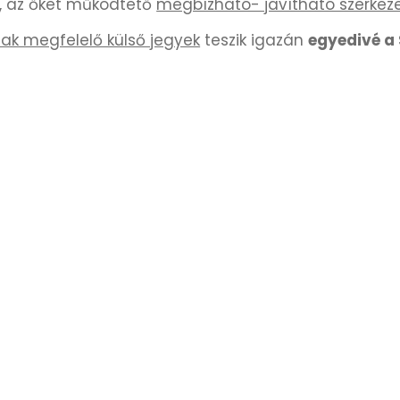
, az őket működtető
megbízható- javítható szerkez
nak megfelelő külső jegyek
teszik igazán
egyedivé a 