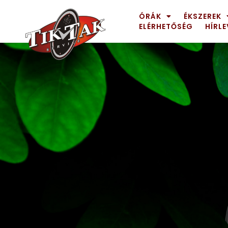
ÓRÁK
ÉKSZEREK
ELÉRHETŐSÉG
HÍRLE
AZE JEWELS
32
BIGOTTI Milano
128
CALYPSO
16
CANGO & RINALDI
4
CANGO & RINALDI CHARM
39
CANGO&RINALDI KARÓRÁK
14
CARTINI
221