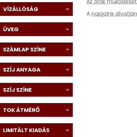
Az órák működését
VÍZÁLLÓSÁG
A
napjaink divatjá
KENNETH COLE
43
ÜVEG
LORUS
237
LOTUS STYLE
SZÁMLAP SZÍNE
91
MÁRKÁS KARÓRA SZÍJAK
12
SZÍJ ANYAGA
MASERATI
95
SZÍJ SZÍNE
MORGAN
3
TOK ÁTMÉRŐ
OKOSÓRA SZÍJAK
9
LIMITÁLT KIADÁS
OKOSÓRÁK
55