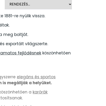
1881-re nyúlik vissza.
ltak.
a meg boltját.
és exportált világszerte.
yamatos fejlődésnek
köszönhetően
gyszerre
elegáns és sportos
 is megállják a helyüket.
k köszönhetően a
karórák
ztosítsanak.