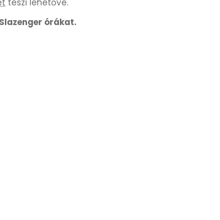
et
teszi lehetővé.
Slazenger órákat.