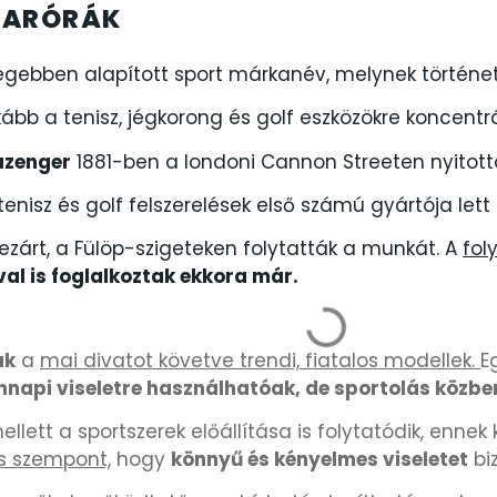
KARÓRÁK
ás
ák
gebben alapított sport márkanév, melynek története 
ább a tenisz, jégkorong és golf eszközökre koncentrá
azenger
1881-ben a londoni Cannon Streeten nyitott
enisz és golf felszerelések első számú gyártója lett 
zárt, a Fülöp-szigeteken folytatták a munkát. A
fol
al is foglalkoztak ekkora már.
ák
a
mai divatot követve trendi, fiatalos modellek.
E
napi viseletre használhatóak, de sportolás közben
llett a sportszerek előállítása is folytatódik, enne
s szempont,
hogy
könnyű és kényelmes viseletet
bi