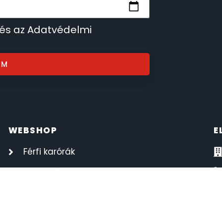
 és az Adatvédelmi
OM
WEBSHOP
E
Férfi karórák
Női karórák
Kvarc órák
Automata órák