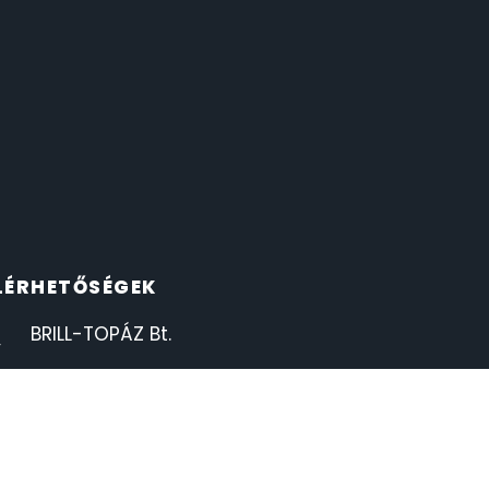
LÉRHETŐSÉGEK
BRILL-TOPÁZ Bt.
+36 89 324 209
info@orauzlet.hu
8500 Pápa, Deák Ferenc utca 1.