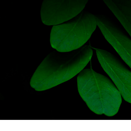
CASIO
615
DANIEL KLEIN
178
DIVAT KARÓRÁK (Curren, Oulm,Naviforce, D-
25
Ziner..)
DOXA
97
ESPRIT
56
FALIÓRÁK
187
FÉMCSATOK
20