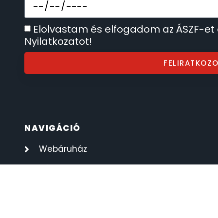
SECTOR
17
Elolvastam és elfogadom az ÁSZF-et
Nyilatkozatot!
SEIKO
62
FELIRATKOZ
SENCOR
49
SERGIO TACCHINI
26
SLAZENGER
7
NAVIGÁCIÓ
Webáruház
STOPPER
4
Rólunk
SZÁMOLÓGÉPEK
13
Óra szerviz
SZÍJAK
8
Kapcsolat