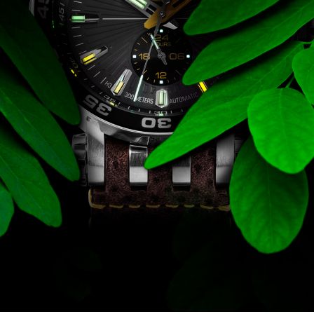
CARTINI
221
CASIO
615
DANIEL KLEIN
178
DIVAT KARÓRÁK (Curren, Oulm,Naviforce, D-
25
Ziner..)
DOXA
97
ESPRIT
56
FALIÓRÁK
187