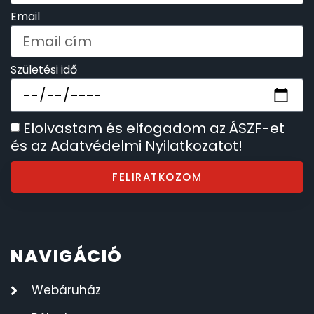
Email
KANDALLÓÓRÁK
6
Születési idő
KENNETH COLE
43
LORUS
237
Elolvastam és elfogadom az ÁSZF-et
és az Adatvédelmi Nyilatkozatot!
LOTUS STYLE
91
FELIRATKOZOM
MÁRKÁS KARÓRA SZÍJAK
12
MASERATI
95
NAVIGÁCIÓ
MORGAN
3
Webáruház
OKOSÓRA SZÍJAK
9