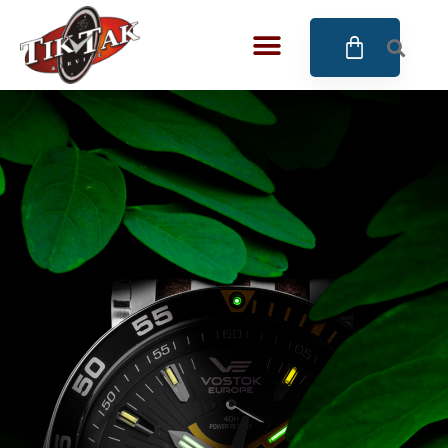
AZE JEWELS
32
BIGOTTI Milano
128
CALYPSO
16
CANGO & RINALDI
4
CANGO & RINALDI CHARM
39
CANGO&RINALDI KARÓRÁK
14