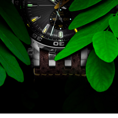
CARTINI
221
CASIO
615
DANIEL KLEIN
178
DIVAT KARÓRÁK (Curren, Oulm,Naviforce, D-
25
Ziner..)
DOXA
97
ESPRIT
56
FALIÓRÁK
187