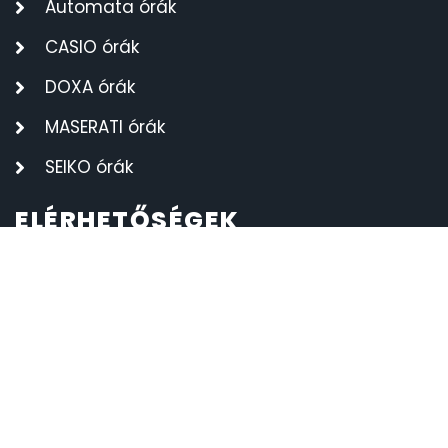
Automata órák
SANTA BARBARA
7
CASIO órák
SECTOR
DOXA órák
17
MASERATI órák
SEIKO
62
SEIKO órák
SENCOR
49
ELÉRHETŐSÉGEK
SERGIO TACCHINI
26
BRILL-TOPÁZ Bt.
SLAZENGER
+36 89 324 209
7
info@orauzlet.hu
STOPPER
4
8500 Pápa, Deák Ferenc utca 1.
SZÁMOLÓGÉPEK
13
H-P 8:00-17:00