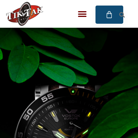
AZE JEWELS
32
BIGOTTI Milano
128
CALYPSO
16
CANGO & RINALDI
4
CANGO & RINALDI CHARM
39
CANGO&RINALDI KARÓRÁK
14