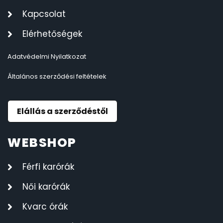
Kapcsolat
OKOSÓRÁK
55
Elérhetőségek
ÖNGYÚJTÓK
83
Adatvédelmi Nyilatkozat
ÓRAFORGATÓK
11
Általános szerződési feltételek
ÓRÁS GÉPEK
1
Elállás a szerződéstől
ÓRATARTÓ DOBOZOK
45
WEBSHOP
ORIENT
64
Férfi karórák
POLICE
47
Női karórák
Kvarc órák
PULSAR
11