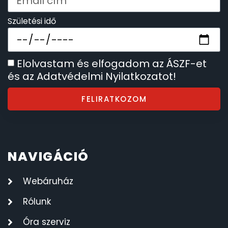
Születési idő
KANDALLÓÓRÁK
6
KENNETH COLE
43
Elolvastam és elfogadom az ÁSZF-et
és az Adatvédelmi Nyilatkozatot!
LORUS
237
FELIRATKOZOM
LOTUS STYLE
91
MÁRKÁS KARÓRA SZÍJAK
12
NAVIGÁCIÓ
MASERATI
95
Webáruház
MORGAN
3
Rólunk
OKOSÓRA SZÍJAK
Óra szerviz
9