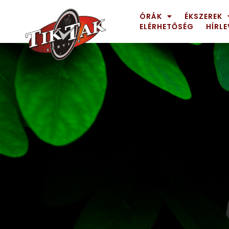
ÓRÁK
ÉKSZEREK
ELÉRHETŐSÉG
HÍRLE
AZE JEWELS
32
BIGOTTI Milano
128
CALYPSO
16
CANGO & RINALDI
4
CANGO & RINALDI CHARM
39
CANGO&RINALDI KARÓRÁK
14
CARTINI
221