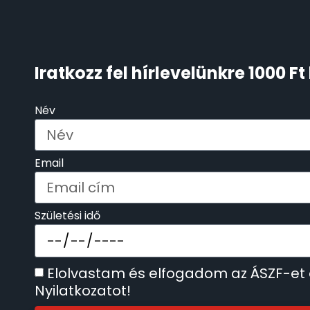
ÖNGYÚJTÓK
83
ÓRAFORGATÓK
11
Iratkozz fel hírlevelünkre 1000 
ÓRÁS GÉPEK
1
Név
ÓRATARTÓ DOBOZOK
45
Email
ORIENT
64
Születési idő
POLICE
47
PULSAR
11
Elolvastam és elfogadom az ÁSZF-et
Nyilatkozatot!
SANTA BARBARA
7