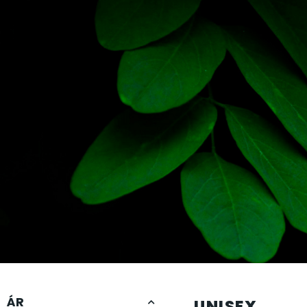
CASIO
615
DANIEL KLEIN
178
DIVAT KARÓRÁK (Curren, Oulm,Naviforce, D-
25
Ziner..)
DOXA
97
ESPRIT
56
FALIÓRÁK
187
FÉMCSATOK
20
ÁR
UNISEX