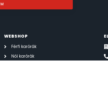
OM
WEBSHOP
E
Férfi karórák
Női karórák
Kvarc órák
Automata órák
CASIO órák
DOXA órák
MASERATI órák