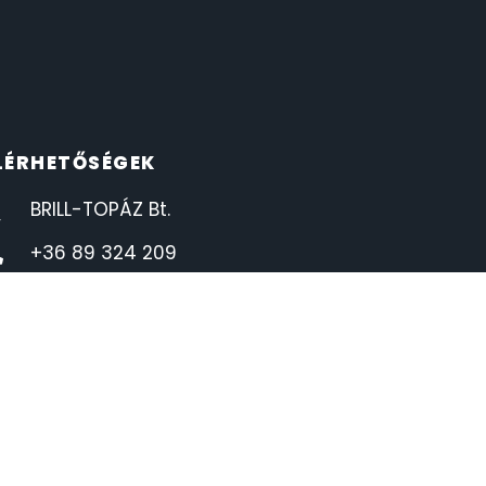
LÉRHETŐSÉGEK
BRILL-TOPÁZ Bt.
+36 89 324 209
info@orauzlet.hu
8500 Pápa, Deák Ferenc utca 1.
H-P 8:00-17:00
SZ 8:00-12:00