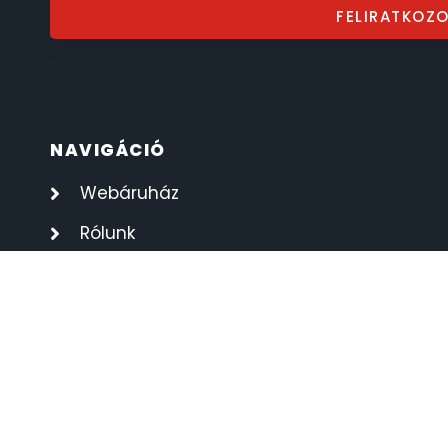
FELIRATKOZ
SECTOR
17
SEIKO
62
SENCOR
49
NAVIGÁCIÓ
Webáruház
SERGIO TACCHINI
26
Rólunk
SLAZENGER
7
Óra szerviz
STOPPER
4
Kapcsolat
Elérhetőségek
SZÁMOLÓGÉPEK
13
Adatvédelmi Nyilatkozat
SZÍJAK
8
Általános szerződési feltételek