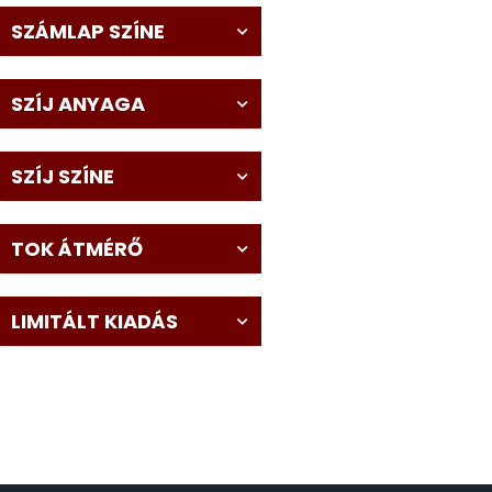
SZÁMLAP SZÍNE
KENNETH COLE
43
SZÍJ ANYAGA
LORUS
237
LOTUS STYLE
SZÍJ SZÍNE
91
MÁRKÁS KARÓRA SZÍJAK
12
TOK ÁTMÉRŐ
MASERATI
95
LIMITÁLT KIADÁS
MORGAN
3
OKOSÓRA SZÍJAK
9
OKOSÓRÁK
55