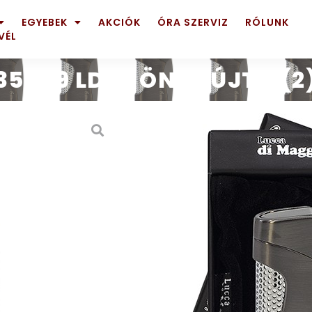
EGYEBEK
AKCIÓK
ÓRA SZERVIZ
RÓLUNK
VÉL
35569 LDM. ÖNGYÚJTÓ (2
Kezdőlap
/
Termék típus
/
35569 LDM. Ö
9500
Ft
Készleten (1-2 munkanapon b
KOSÁRBA TESZ