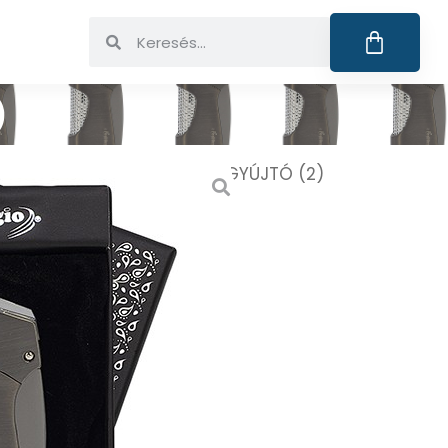
)
Öngyújtók
/ 35569 LDM. ÖNGYÚJTÓ (2)
NGYÚJTÓ (2)
elüli kiszállítás)
EM