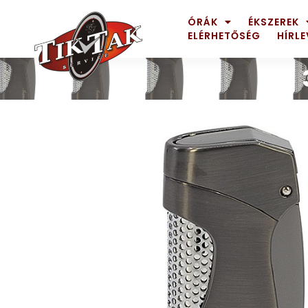
ÓRÁK
ÉKSZEREK
ELÉRHETŐSÉG
HÍRLE
AZE JEWELS
32
BIGOTTI Milano
128
CALYPSO
16
CANGO & RINALDI
4
CANGO & RINALDI CHARM
39
CANGO&RINALDI KARÓRÁK
14
CARTINI
221