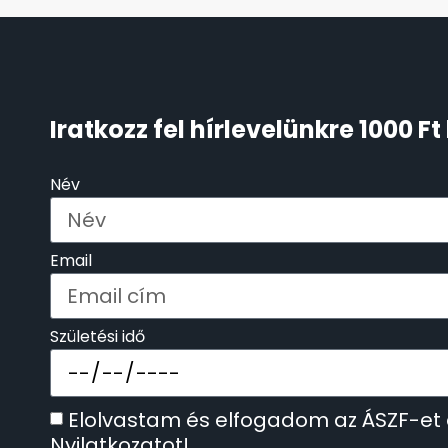
KENNETH COLE
43
LORUS
237
Iratkozz fel hírlevelünkre 1000 
LOTUS STYLE
91
Név
MÁRKÁS KARÓRA SZÍJAK
12
Email
MASERATI
95
MORGAN
3
Születési idő
OKOSÓRA SZÍJAK
9
Elolvastam és elfogadom az ÁSZF-et
OKOSÓRÁK
55
Nyilatkozatot!