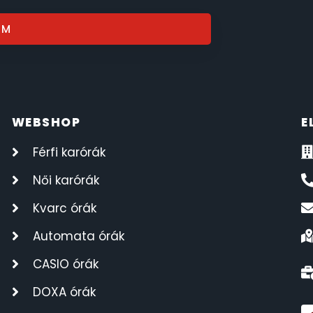
OM
WEBSHOP
E
Férfi karórák
Női karórák
Kvarc órák
Automata órák
CASIO órák
DOXA órák