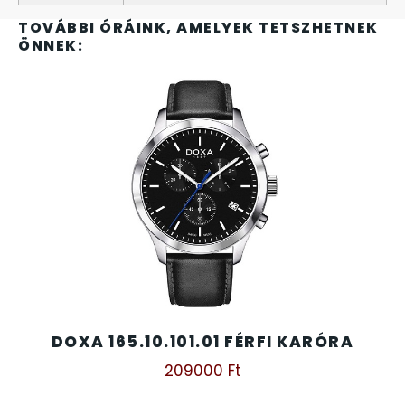
TOVÁBBI ÓRÁINK, AMELYEK TETSZHETNEK
ÖNNEK:
TIMESTAR HÁLÓZATI ÉBRESZTŐÓRÁK
TISSOT
VOSTOK
ZIPPO
ZSEBKÉS
ZSEBÓRÁK
DOXA 165.10.101.01 FÉRFI KARÓRA
ZSOLNAY PORCELÁN
209000
Ft