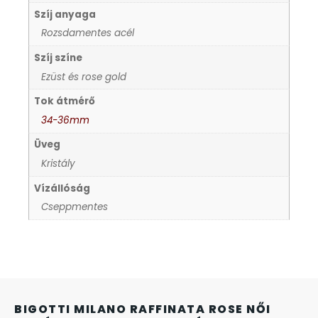
Szíj anyaga
KANDALLÓÓRÁK
Rozsdamentes acél
KENNETH COLE
Szíj színe
Ezüst és rose gold
LORUS
Tok átmérő
34-36mm
LOTUS STYLE
Üveg
Kristály
MÁRKÁS KARÓRA SZÍJAK
Vízállóság
Cseppmentes
MASERATI
MORGAN
OKOSÓRA SZÍJAK
BIGOTTI MILANO RAFFINATA ROSE NŐI