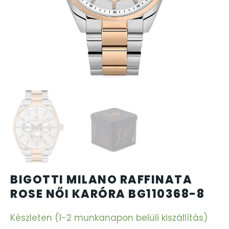
CARTINI
CASIO
DANIEL KLEIN
DIVAT KARÓRÁK (Curren, Oulm,Naviforce, D-Ziner..
DOXA
ESPRIT
BIGOTTI MILANO RAFFINATA
FALIÓRÁK
ROSE NŐI KARÓRA BG110368-8
FÉMCSATOK
Készleten (1-2 munkanapon belüli kiszállítás)