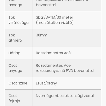
SANTA BARBARA
anyaga
bevonattal
SECTOR
Tok
3bar/3ATM/30 meter
vízállósága
(mérsékelten vízálló)
SEIKO
Tok
36mm
átmérő
SENCOR
Hátlap
Rozsdamentes Acél
SERGIO TACCHINI
Csat
Rozsdamentes Acél
SLAZENGER
anyaga
rózsaaranyszínű PVD bevonattal
STOPPER
Csat színe
Ezüst/arany
SZÁMOLÓGÉPEK
Csat
Nyomógombos biztonsági zárral
fajtája
SZÍJAK