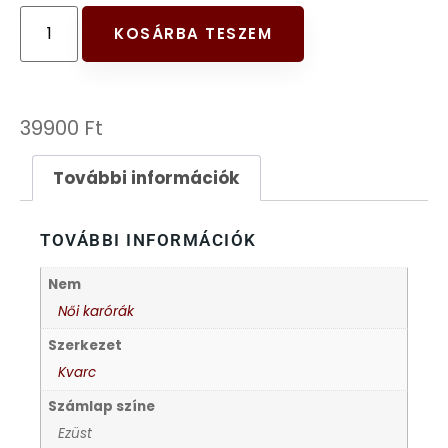
FESTINA
KOSÁRBA TESZEM
FIGURÁS ÉBRESZTŐÓRÁK
39900
Ft
FRANCIS DELON
További információk
FREELOOK
TOVÁBBI INFORMÁCIÓK
GUESS KARÓRÁK
Nem
HÁLÓZATI ÓRÁK
Női karórák
Szerkezet
HOLLÓHÁZI PORCELÁN
Kvarc
Számlap színe
ICE WATCH
Ezüst