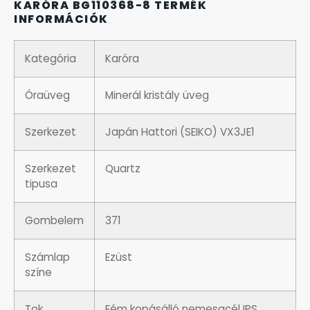
KARÓRA BG110368-8 TERMÉK
OKOSÓRÁK
INFORMÁCIÓK
ÖNGYÚJTÓK
Kategória
Karóra
ÓRAFORGATÓK
Óraüveg
Minerál kristály üveg
ÓRÁS GÉPEK
Szerkezet
Japán Hattori (SEIKO) VX3JE1
ÓRATARTÓ DOBOZOK
Szerkezet
Quartz
tipusa
ORIENT
Gombelem
371
POLICE
Számlap
Ezüst
színe
PULSAR
Tok
Fém kopásálló nemesacél IPS