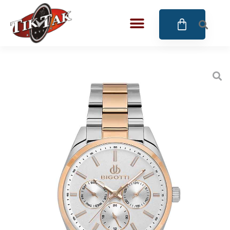
AZE JEWELS
BIGOTTI Milano
CALYPSO
CANGO & RINALDI
CANGO & RINALDI CHARM
CANGO&RINALDI KARÓRÁK