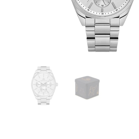
CASIO
615
DANIEL KLEIN
178
DIVAT KARÓRÁK (Curren, Oulm,Naviforce, D-
25
Ziner..)
DOXA
97
ESPRIT
56
FALIÓRÁK
187
FÉMCSATOK
20