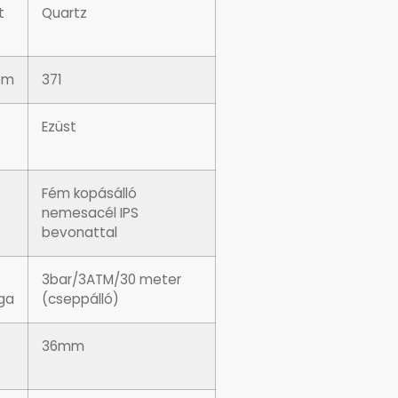
t
Quartz
em
371
Ezüst
Fém kopásálló
nemesacél IPS
bevonattal
3bar/3ATM/30 meter
ága
(cseppálló)
36mm