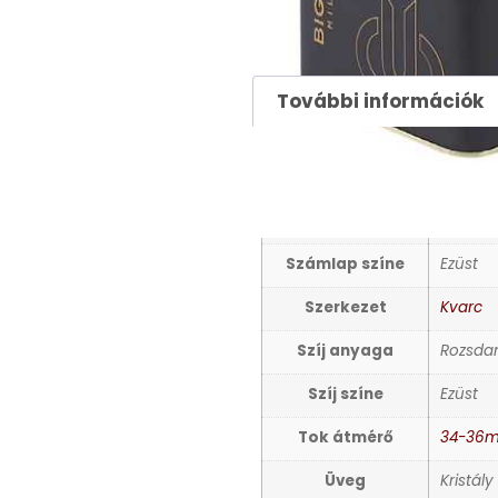
35900
Ft
További információk
TOVÁBBI INFORMÁCIÓ
Nem
Női kar
Számlap színe
Ezüst
Szerkezet
Kvarc
Szíj anyaga
Rozsda
Szíj színe
Ezüst
Tok átmérő
34-36
Üveg
Kristály