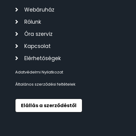
TIMESTAR HÁLÓZATI ÉBRESZTŐÓRÁK
3
Webáruház
Rólunk
TISSOT
6
Óra szerviz
VOSTOK
96
Kapcsolat
ZIPPO
Elérhetőségek
111
Adatvédelmi Nyilatkozat
ZSEBKÉS
12
Általános szerződési feltételek
ZSEBÓRÁK
48
Elállás a szerződéstől
ZSOLNAY PORCELÁN
42