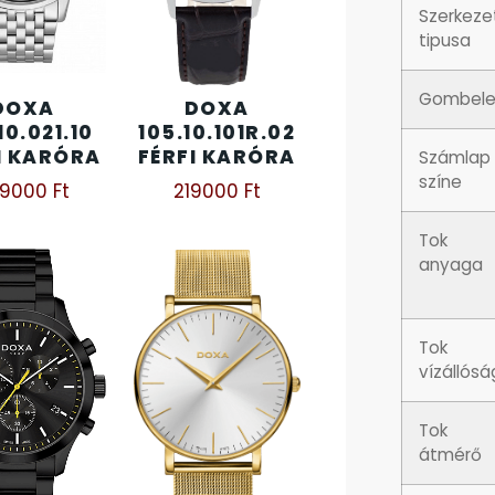
Szerkeze
tipusa
Gombel
DOXA
DOXA
10.021.10
105.10.101R.02
I KARÓRA
FÉRFI KARÓRA
Számlap
színe
49000
Ft
219000
Ft
Tok
anyaga
Tok
vízállós
Tok
átmérő