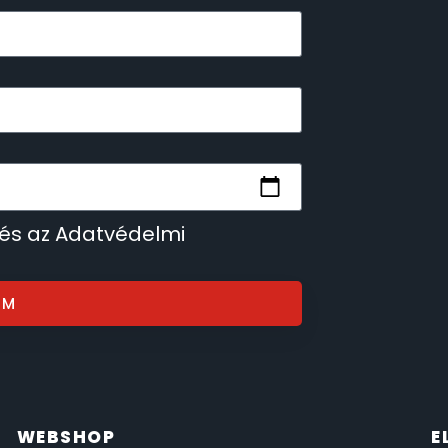
 és az Adatvédelmi
OM
WEBSHOP
E