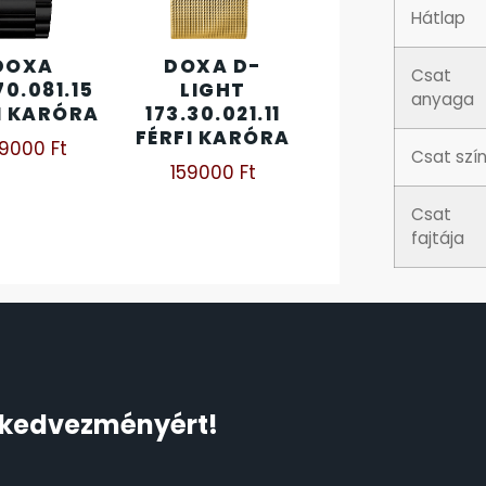
Hátlap
DOXA
DOXA D-
Csat
70.081.15
LIGHT
anyaga
I KARÓRA
173.30.021.11
FÉRFI KARÓRA
79000
Ft
Csat szí
159000
Ft
Csat
fajtája
Ft kedvezményért!