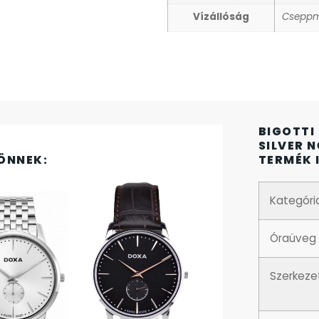
Vízállóság
Cseppm
BIGOTTI
SILVER 
ÖNNEK:
TERMÉK 
Kategóri
Óraüveg
Szerkeze