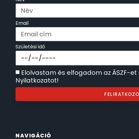
SECTOR
17
Email
SEIKO
62
SENCOR
49
Születési idő
SERGIO TACCHINI
26
Elolvastam és elfogadom az ÁSZF-et
SLAZENGER
7
Nyilatkozatot!
FELIRATKOZ
STOPPER
4
SZÁMOLÓGÉPEK
13
SZÍJAK
8
NAVIGÁCIÓ