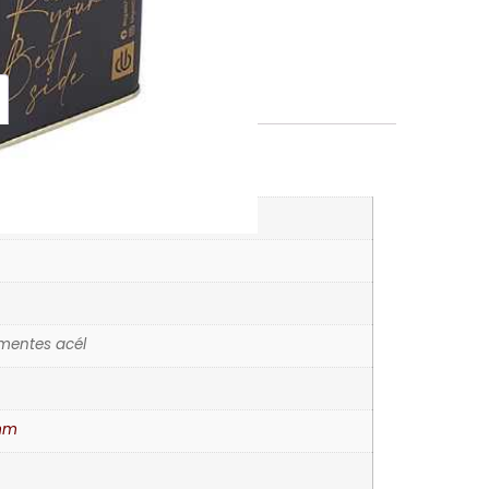
K
órák
mentes acél
mm