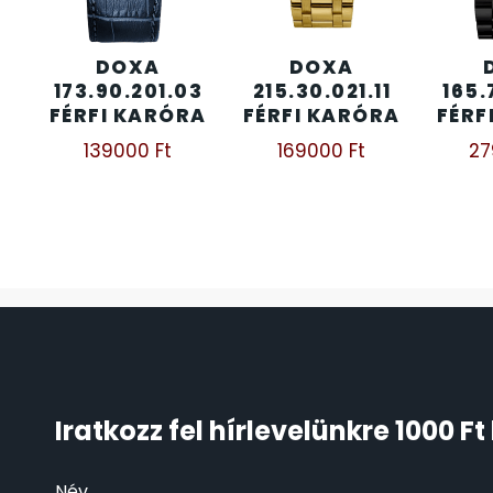
ÖNGYÚJTÓK
83
DOXA
DOXA
173.90.201.03
215.30.021.11
165.
ÓRAFORGATÓK
11
FÉRFI KARÓRA
FÉRFI KARÓRA
FÉRF
139000
Ft
169000
Ft
2
ÓRÁS GÉPEK
1
ÓRATARTÓ DOBOZOK
45
ORIENT
64
POLICE
47
PULSAR
11
Iratkozz fel hírlevelünkre 1000 
SANTA BARBARA
7
Név