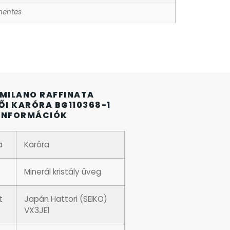
entes
 MILANO RAFFINATA
NŐI KARÓRA BG110368-1
INFORMÁCIÓK
a
Karóra
Minerál kristály üveg
t
Japán Hattori (SEIKO)
VX3JE1