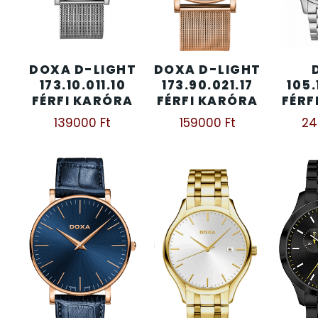
KENNETH COLE
43
DOXA D-LIGHT
DOXA D-LIGHT
LORUS
237
173.10.011.10
173.90.021.17
105.
FÉRFI KARÓRA
FÉRFI KARÓRA
FÉRF
LOTUS STYLE
91
139000
Ft
159000
Ft
2
MÁRKÁS KARÓRA SZÍJAK
12
MASERATI
95
MORGAN
3
OKOSÓRA SZÍJAK
9
OKOSÓRÁK
55