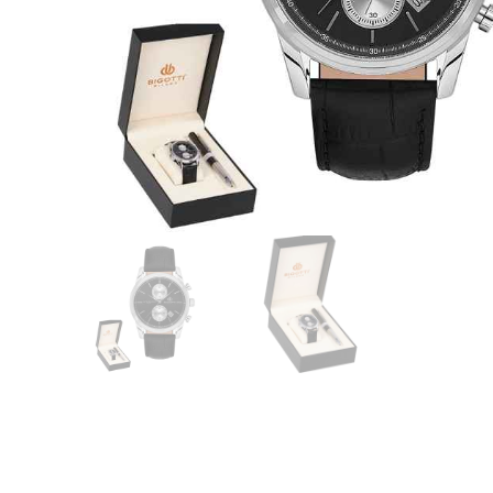
CASIO
615
DANIEL KLEIN
178
DIVAT KARÓRÁK (Curren, Oulm,Naviforce, D-
25
Ziner..)
DOXA
97
ESPRIT
56
FALIÓRÁK
187
FÉMCSATOK
20