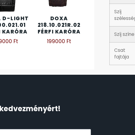
Szíj
 D-LIGHT
DOXA
szélessé
90.021.01
218.10.021R.02
I KARÓRA
FÉRFI KARÓRA
Szíj színe
39000
Ft
199000
Ft
Csat
fajtája
Ft kedvezményért!