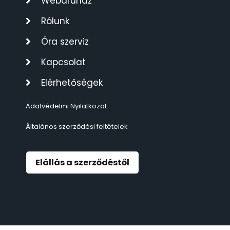
Webáruház
TIMESTAR HÁLÓZATI ÉBRESZTŐÓRÁK
3
Rólunk
TISSOT
Óra szerviz
6
Kapcsolat
VOSTOK
96
Elérhetőségek
ZIPPO
111
Adatvédelmi Nyilatkozat
ZSEBKÉS
12
Általános szerződési feltételek
ZSEBÓRÁK
48
Elállás a szerződéstől
ZSOLNAY PORCELÁN
42