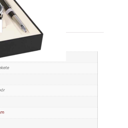
K
rórák
ekete
bőr
mm