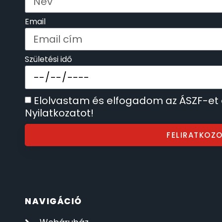
SECTOR
17
Email
SEIKO
62
Születési idő
SENCOR
49
SERGIO TACCHINI
Elolvastam és elfogadom az ÁSZF-et
26
Nyilatkozatot!
SLAZENGER
7
FELIRATKOZ
STOPPER
4
SZÁMOLÓGÉPEK
13
NAVIGÁCIÓ
SZÍJAK
8