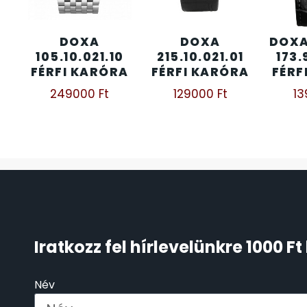
ÖNGYÚJTÓK
83
DOXA
DOXA
DOXA
105.10.021.10
215.10.021.01
173.
ÓRAFORGATÓK
11
FÉRFI KARÓRA
FÉRFI KARÓRA
FÉRF
249000
Ft
129000
Ft
1
ÓRÁS GÉPEK
1
ÓRATARTÓ DOBOZOK
45
ORIENT
64
POLICE
47
Iratkozz fel hírlevelünkre 1000 
PULSAR
11
Név
SANTA BARBARA
7