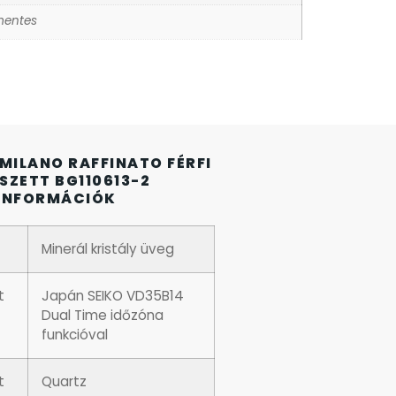
entes
 MILANO RAFFINATO FÉRFI
SZETT BG110613-2
INFORMÁCIÓK
Minerál kristály üveg
t
Japán SEIKO VD35B14
Dual Time időzóna
funkcióval
t
Quartz