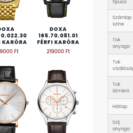
tipusa
Számlap
színe
DOXA
DOXA
30.022.30
165.70.081.01
Tok
I KARÓRA
FÉRFI KARÓRA
anyaga
89000
Ft
219000
Ft
Tok
vízállós
Tok
átmérő
Hátlap
Szíj
anyaga