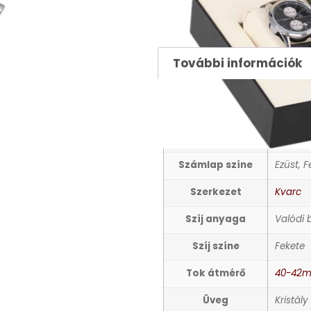
39900
Ft
További információk
TOVÁBBI INFORMÁCIÓ
Nem
Férfi ka
Számlap színe
Ezüst, F
Szerkezet
Kvarc
Szíj anyaga
Valódi 
Szíj színe
Fekete
Tok átmérő
40-42
Üveg
Kristály