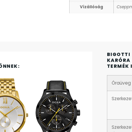
Vízállóság
Cseppm
BIGOTTI
KARÓRA 
ÖNNEK:
TERMÉK 
Óraüveg
Szerkeze
Szerkeze