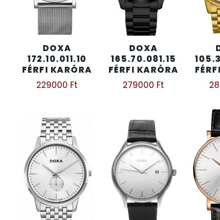
KENNETH COLE
43
DOXA
DOXA
LORUS
237
172.10.011.10
165.70.081.15
105.
FÉRFI KARÓRA
FÉRFI KARÓRA
FÉRF
LOTUS STYLE
91
229000
Ft
279000
Ft
2
MÁRKÁS KARÓRA SZÍJAK
12
MASERATI
95
MORGAN
3
OKOSÓRA SZÍJAK
9
OKOSÓRÁK
55