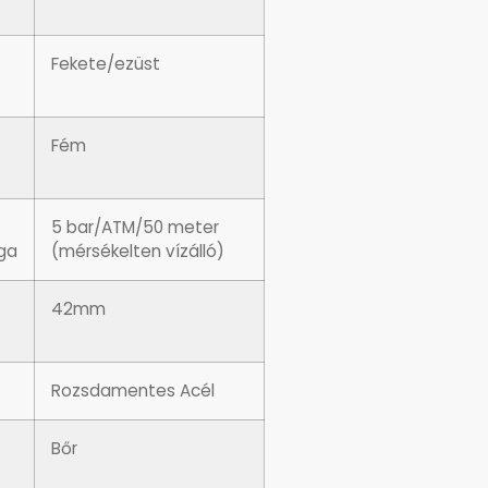
Fekete/ezüst
Fém
5 bar/ATM/50 meter
ága
(mérsékelten vízálló)
42mm
Rozsdamentes Acél
Bőr