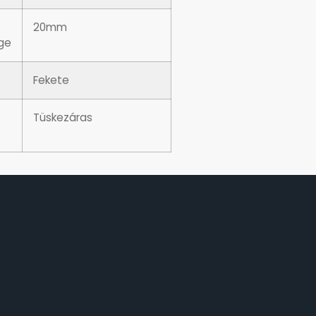
20mm
ge
Fekete
Tüskezáras