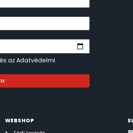
 és az Adatvédelmi
OM
WEBSHOP
E