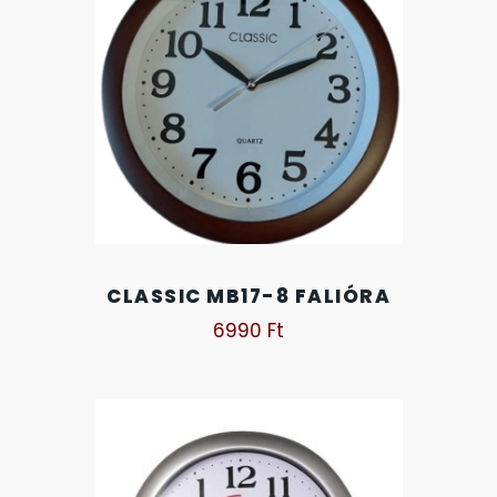
KANDALLÓÓRÁK
6
KENNETH COLE
43
LORUS
237
LOTUS STYLE
91
CLASSIC MB17-8 FALIÓRA
MÁRKÁS KARÓRA SZÍJAK
12
6990
Ft
MASERATI
95
MORGAN
3
OKOSÓRA SZÍJAK
9