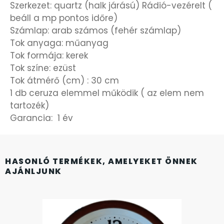
FÉMCSATOK
20
Szerkezet: quartz (halk járású) Rádió-vezérelt (
beáll a mp pontos időre)
FESTINA
2
Számlap: arab számos (fehér számlap)
Tok anyaga: műanyag
FIGURÁS ÉBRESZTŐÓRÁK
Tok formája: kerek
33
Tok színe: ezüst
Tok átmérő (cm) : 30 cm
FRANCIS DELON
1
1 db ceruza elemmel működik ( az elem nem
tartozék)
FREELOOK
5
Garancia: 1 év
GUESS KARÓRÁK
109
HASONLÓ TERMÉKEK, AMELYEKET ÖNNEK
HÁLÓZATI ÓRÁK
19
AJÁNLJUNK
HOLLÓHÁZI PORCELÁN
14
ICE WATCH
226