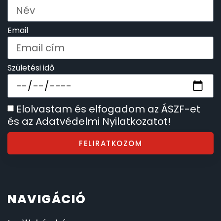
SZÍJAK
8
Email
TIMESTAR HÁLÓZATI ÉBRESZTŐÓRÁK
3
TISSOT
Születési idő
6
VOSTOK
96
Elolvastam és elfogadom az ÁSZF-et
ZIPPO
és az Adatvédelmi Nyilatkozatot!
111
FELIRATKOZOM
ZSEBKÉS
12
ZSEBÓRÁK
48
NAVIGÁCIÓ
ZSOLNAY PORCELÁN
42