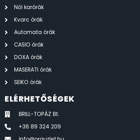
Női karórák
Kvarc órák
Automata órák
CASIO órák
DOXA órák
MASERATI órák
SEIKO órák
ELÉRHETŐSÉGEK
BRILL-TOPÁZ Bt.
+36 89 324 209
info@orauzlet.hu