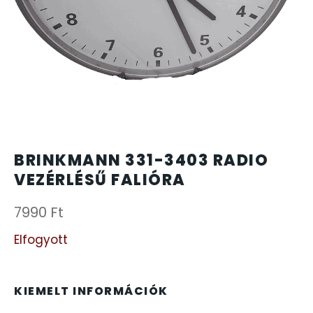
CARTINI
221
CASIO
615
DANIEL KLEIN
178
DIVAT KARÓRÁK (Curren, Oulm,Naviforce, D-
25
BRINKMANN 331-3403 RADIO
Ziner..)
VEZÉRLÉSŰ FALIÓRA
DOXA
97
7990
Ft
ESPRIT
Elfogyott
56
FALIÓRÁK
187
KIEMELT INFORMÁCIÓK