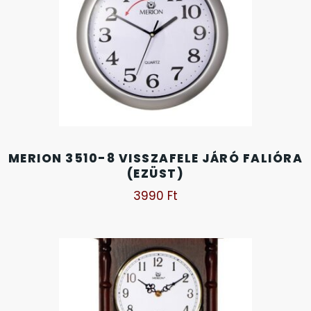
OKOSÓRÁK
55
ÖNGYÚJTÓK
83
ÓRAFORGATÓK
11
ÓRÁS GÉPEK
1
MERION 3510-8 VISSZAFELE JÁRÓ FALIÓRA
(EZÜST)
ÓRATARTÓ DOBOZOK
45
3990
Ft
ORIENT
64
POLICE
47
PULSAR
11