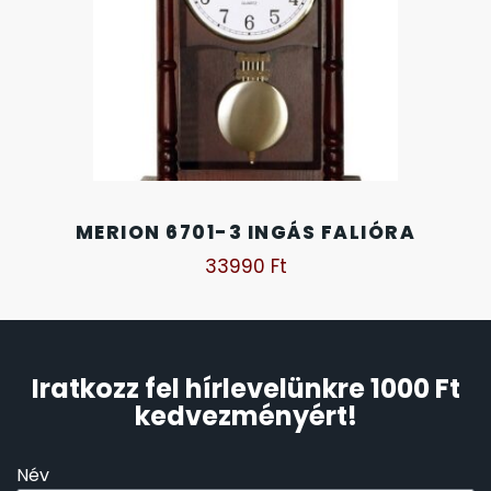
SANTA BARBARA
7
SECTOR
17
SEIKO
62
SENCOR
49
MERION 6701-3 INGÁS FALIÓRA
33990
Ft
SERGIO TACCHINI
26
SLAZENGER
7
Iratkozz fel hírlevelünkre 1000 Ft
STOPPER
4
kedvezményért!
SZÁMOLÓGÉPEK
13
Név