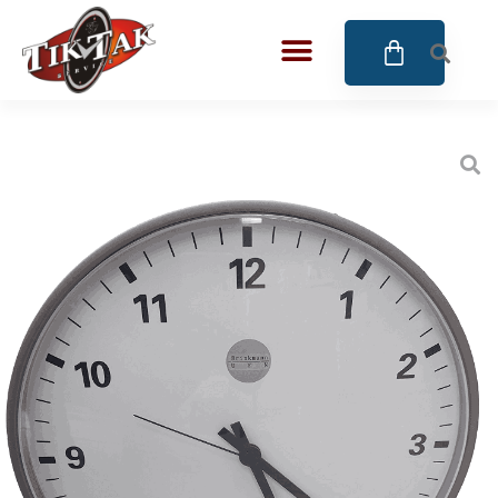
AZE JEWELS
32
BIGOTTI Milano
128
CALYPSO
16
CANGO & RINALDI
4
CANGO & RINALDI CHARM
39
CANGO&RINALDI KARÓRÁK
14