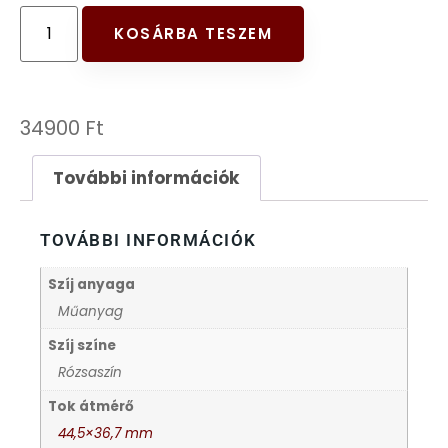
FESTINA
KOSÁRBA TESZEM
FIGURÁS ÉBRESZTŐÓRÁK
34900
Ft
FRANCIS DELON
További információk
FREELOOK
TOVÁBBI INFORMÁCIÓK
GUESS KARÓRÁK
Szíj anyaga
HÁLÓZATI ÓRÁK
Műanyag
Szíj színe
HOLLÓHÁZI PORCELÁN
Rózsaszín
Tok átmérő
ICE WATCH
44,5×36,7 mm