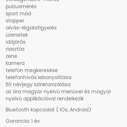
OKOSÓRÁK
pulzusmérés
sport mód
ÖNGYÚJTÓK
stopper
alvás-légzésfigyelés
üzenetek
ÓRAFORGATÓK
időjárás
riasztás
ÓRÁS GÉPEK
zene
kamera
ÓRATARTÓ DOBOZOK
telefon megkeresése
telefonhívás lebonyolítása
ORIENT
50 névjegy szinkronizálása
az óra magyar nyelvű menüvel és magyar
POLICE
nyelvű applikációval rendelkezik
Bluetooth kapcsolat ( iOs, Android)
PULSAR
Garancia: 1 év