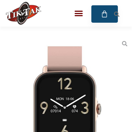
AZE JEWELS
BIGOTTI Milano
CALYPSO
CANGO & RINALDI
CANGO & RINALDI CHARM
CANGO&RINALDI KARÓRÁK