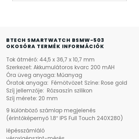
KANDALLÓÓRÁK
KENNETH COLE
BTECH SMARTWATCH BSMW-503
LORUS
OKOSÓRA TERMÉK INFORMÁCIÓK
LOTUS STYLE
Tok átmérő: 44,5 x 36,7 x 10,7 mm
Szerkezet: Akkumulátoros kvarc 200 mAH
Óra üveg anyaga: Műanyag
MÁRKÁS KARÓRA SZÍJAK
Óratok anyaga: Fémötvözet Színe: Rose gold
Szíj jellemzője: Rózsaszín szilikon
MASERATI
Szíj mérete: 20 mm
MORGAN
9 különböző számlap megjelenés
(érintőképernyő 1.8″ IPS Full Touch 240X280)
OKOSÓRA SZÍJAK
lépésszámláló
véroxigénszint-mérés