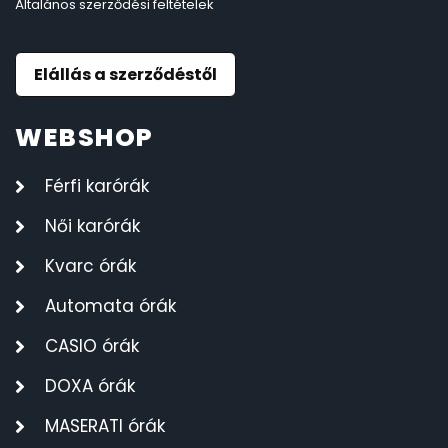
Általános szerződési feltételek
Elállás a szerződéstől
WEBSHOP
Férfi karórák
Női karórák
Kvarc órák
Automata órák
CASIO órák
DOXA órák
MASERATI órák