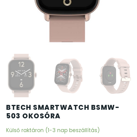
CARTINI
CASIO
DANIEL KLEIN
DIVAT KARÓRÁK (Curren, Oulm,Naviforce, D-Ziner..
DOXA
ESPRIT
BTECH SMARTWATCH BSMW-
FALIÓRÁK
503 OKOSÓRA
FÉMCSATOK
Külső raktáron (1-3 nap beszállítás)