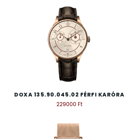
TIMESTAR HÁLÓZATI ÉBRESZTŐÓRÁK
TISSOT
VOSTOK
ZIPPO
ZSEBKÉS
DOXA 135.90.045.02 FÉRFI KARÓRA
ZSEBÓRÁK
229000
Ft
ZSOLNAY PORCELÁN