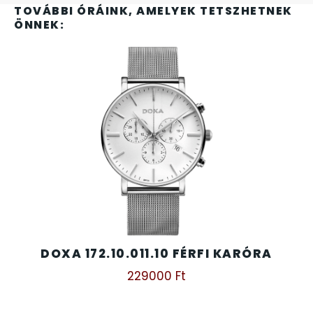
SANTA BARBARA
TOVÁBBI ÓRÁINK, AMELYEK TETSZHETNEK
ÖNNEK:
SECTOR
SEIKO
SENCOR
SERGIO TACCHINI
SLAZENGER
STOPPER
DOXA 172.10.011.10 FÉRFI KARÓRA
SZÁMOLÓGÉPEK
229000
Ft
SZÍJAK