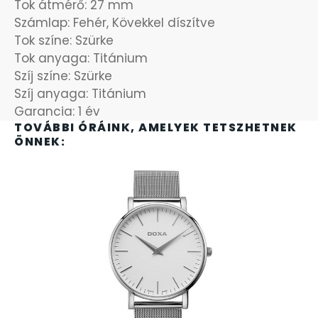
Tok átmérő: 27 mm
Számlap: Fehér, Kövekkel díszítve
OKOSÓRÁK
55
Tok színe: Szürke
Tok anyaga: Titánium
ÖNGYÚJTÓK
83
Szíj színe: Szürke
Szíj anyaga: Titánium
ÓRAFORGATÓK
11
Garancia: 1 év
TOVÁBBI ÓRÁINK, AMELYEK TETSZHETNEK
ÖNNEK:
ÓRÁS GÉPEK
1
ÓRATARTÓ DOBOZOK
45
ORIENT
64
POLICE
47
PULSAR
11