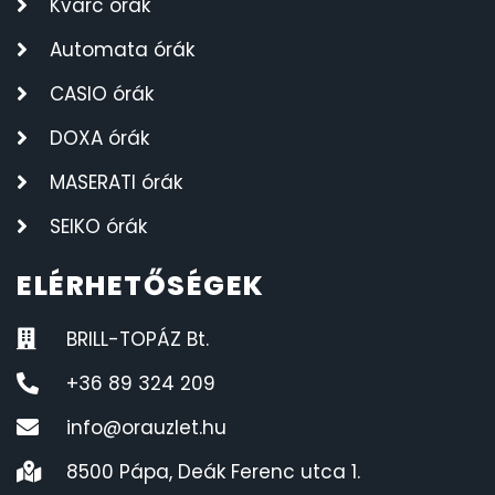
Kvarc órák
Automata órák
CASIO órák
DOXA órák
MASERATI órák
SEIKO órák
ELÉRHETŐSÉGEK
BRILL-TOPÁZ Bt.
+36 89 324 209
info@orauzlet.hu
8500 Pápa, Deák Ferenc utca 1.