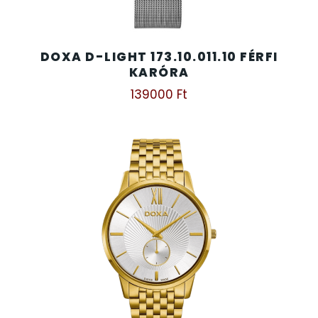
SANTA BARBARA
7
DOXA D-LIGHT 173.10.011.10 FÉRFI
SECTOR
17
KARÓRA
139000
Ft
SEIKO
62
SENCOR
49
SERGIO TACCHINI
26
SLAZENGER
7
STOPPER
4
SZÁMOLÓGÉPEK
13