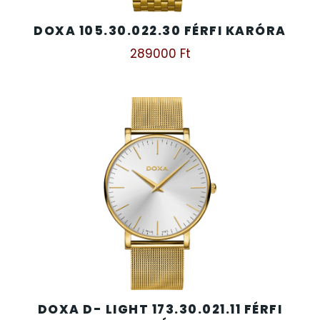
SZÍJAK
8
DOXA 105.30.022.30 FÉRFI KARÓRA
289000
Ft
TIMESTAR HÁLÓZATI ÉBRESZTŐÓRÁK
3
TISSOT
6
VOSTOK
96
ZIPPO
111
ZSEBKÉS
12
ZSEBÓRÁK
48
ZSOLNAY PORCELÁN
42
DOXA D- LIGHT 173.30.021.11 FÉRFI