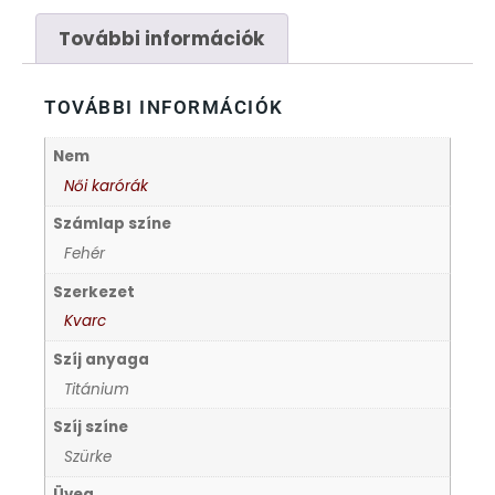
FÉMCSATOK
20
További információk
FESTINA
2
TOVÁBBI INFORMÁCIÓK
FIGURÁS ÉBRESZTŐÓRÁK
33
Nem
FRANCIS DELON
1
Női karórák
Számlap színe
FREELOOK
5
Fehér
Szerkezet
GUESS KARÓRÁK
109
Kvarc
Szíj anyaga
HÁLÓZATI ÓRÁK
19
Titánium
HOLLÓHÁZI PORCELÁN
Szíj színe
14
Szürke
ICE WATCH
226
Üveg