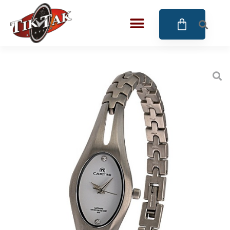
AZE JEWELS
32
BIGOTTI Milano
128
CALYPSO
16
CANGO & RINALDI
4
CANGO & RINALDI CHARM
39
CANGO&RINALDI KARÓRÁK
14