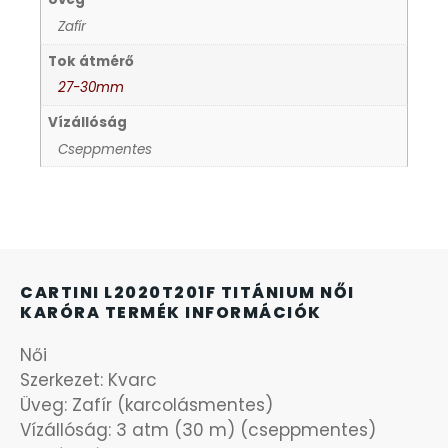
Zafír
KANDALLÓÓRÁK
6
Tok átmérő
27-30mm
KENNETH COLE
43
Vízállóság
Cseppmentes
LORUS
237
LOTUS STYLE
91
MÁRKÁS KARÓRA SZÍJAK
12
CARTINI L2020T201F TITÁNIUM NŐI
KARÓRA TERMÉK INFORMÁCIÓK
MASERATI
95
Női
MORGAN
Szerkezet: Kvarc
3
Üveg: Zafír (karcolásmentes)
Vízállóság: 3 atm (30 m) (cseppmentes)
OKOSÓRA SZÍJAK
9