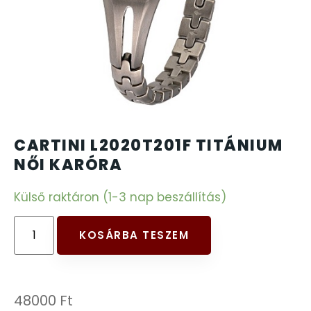
CARTINI
221
CASIO
615
DANIEL KLEIN
178
DIVAT KARÓRÁK (Curren, Oulm,Naviforce, D-
CARTINI L2020T201F TITÁNIUM
25
Ziner..)
NŐI KARÓRA
Külső raktáron (1-3 nap beszállítás)
DOXA
97
ESPRIT
KOSÁRBA TESZEM
56
FALIÓRÁK
187
48000
Ft