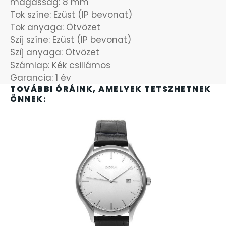
magasság: 8 mm
Tok színe: Ezüst (IP bevonat)
OKOSÓRÁK
55
Tok anyaga: Ötvözet
Szíj színe: Ezüst (IP bevonat)
ÖNGYÚJTÓK
83
Szíj anyaga: Ötvözet
Számlap: Kék csillámos
ÓRAFORGATÓK
Garancia: 1 év
11
TOVÁBBI ÓRÁINK, AMELYEK TETSZHETNEK
ÖNNEK:
ÓRÁS GÉPEK
1
ÓRATARTÓ DOBOZOK
45
ORIENT
64
POLICE
47
PULSAR
11