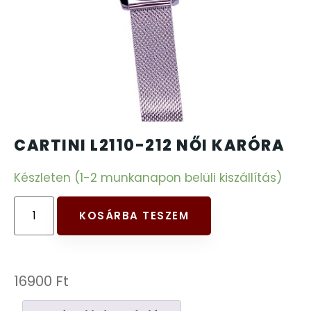
CARTINI
221
CASIO
615
DANIEL KLEIN
178
DIVAT KARÓRÁK (Curren, Oulm,Naviforce, D-
CARTINI L2110-212 NŐI KARÓRA
25
Ziner..)
Készleten (1-2 munkanapon belüli kiszállítás)
DOXA
97
KOSÁRBA TESZEM
ESPRIT
56
FALIÓRÁK
187
16900
Ft