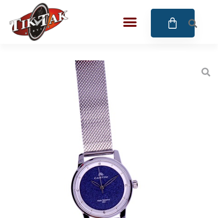
AZE JEWELS
32
BIGOTTI Milano
128
CALYPSO
16
CANGO & RINALDI
4
CANGO & RINALDI CHARM
39
CANGO&RINALDI KARÓRÁK
14