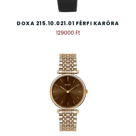
SANTA BARBARA
7
DOXA 215.10.021.01 FÉRFI KARÓRA
SECTOR
17
129000
Ft
SEIKO
62
SENCOR
49
SERGIO TACCHINI
26
SLAZENGER
7
STOPPER
4
SZÁMOLÓGÉPEK
13