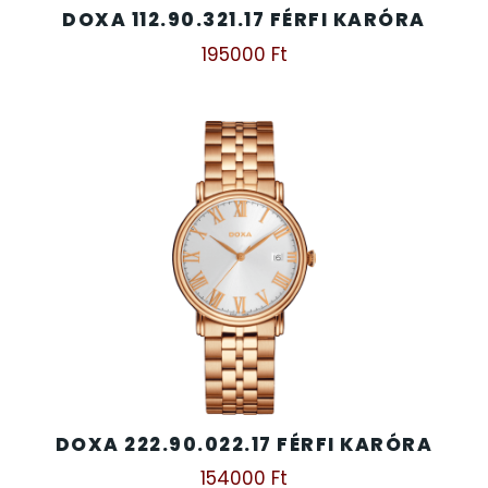
DOXA 112.90.321.17 FÉRFI KARÓRA
SZÍJAK
8
195000
Ft
TIMESTAR HÁLÓZATI ÉBRESZTŐÓRÁK
3
TISSOT
6
VOSTOK
96
ZIPPO
111
ZSEBKÉS
12
ZSEBÓRÁK
48
DOXA 222.90.022.17 FÉRFI KARÓRA
ZSOLNAY PORCELÁN
42
154000
Ft