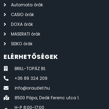
Automata órák
CASIO órák
DOXA órák
MASERATI órák
SEIKO órák
ELÉRHETŐSÉGEK
BRILL-TOPÁZ Bt.
+36 89 324 209
info@orauzlet.hu
8500 Pápa, Deák Ferenc utca 1.
H-P 8:00-17:00