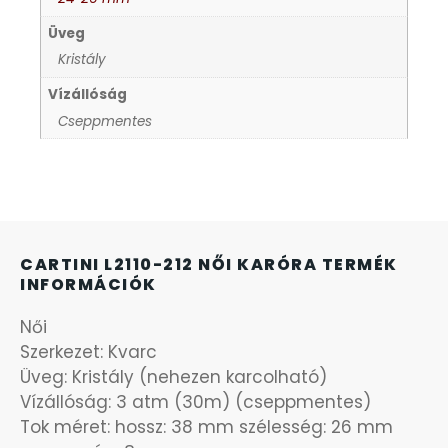
Üveg
KANDALLÓÓRÁK
6
Kristály
Vízállóság
KENNETH COLE
43
Cseppmentes
LORUS
237
LOTUS STYLE
91
CARTINI L2110-212 NŐI KARÓRA TERMÉK
MÁRKÁS KARÓRA SZÍJAK
12
INFORMÁCIÓK
MASERATI
Női
95
Szerkezet: Kvarc
Üveg: Kristály (nehezen karcolható)
MORGAN
3
Vízállóság: 3 atm (30m) (cseppmentes)
Tok méret: hossz: 38 mm szélesség: 26 mm
OKOSÓRA SZÍJAK
9