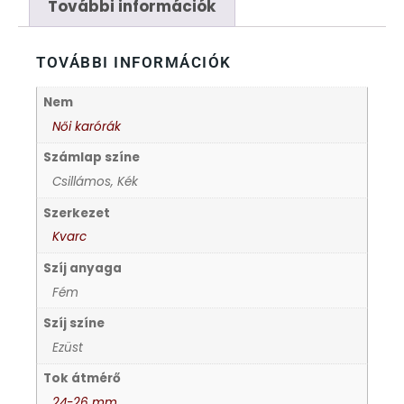
FÉMCSATOK
20
További információk
FESTINA
2
TOVÁBBI INFORMÁCIÓK
FIGURÁS ÉBRESZTŐÓRÁK
33
Nem
Női karórák
FRANCIS DELON
1
Számlap színe
Csillámos, Kék
FREELOOK
5
Szerkezet
Kvarc
GUESS KARÓRÁK
109
Szíj anyaga
Fém
HÁLÓZATI ÓRÁK
19
Szíj színe
HOLLÓHÁZI PORCELÁN
Ezüst
14
Tok átmérő
ICE WATCH
226
24-26 mm