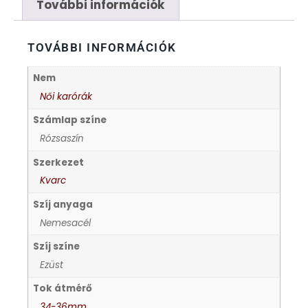
FÉMCSATOK
20
További információk
FESTINA
2
TOVÁBBI INFORMÁCIÓK
FIGURÁS ÉBRESZTŐÓRÁK
33
Nem
Női karórák
FRANCIS DELON
1
Számlap színe
Rózsaszín
FREELOOK
5
Szerkezet
Kvarc
GUESS KARÓRÁK
109
Szíj anyaga
Nemesacél
HÁLÓZATI ÓRÁK
19
Szíj színe
HOLLÓHÁZI PORCELÁN
Ezüst
14
Tok átmérő
ICE WATCH
226
34-36mm