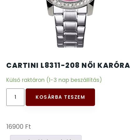
CARTINI
221
CASIO
615
DANIEL KLEIN
178
DIVAT KARÓRÁK (Curren, Oulm,Naviforce, D-
CARTINI L8311-208 NŐI KARÓRA
25
Ziner..)
Külső raktáron (1-3 nap beszállítás)
DOXA
97
KOSÁRBA TESZEM
ESPRIT
56
FALIÓRÁK
187
16900
Ft