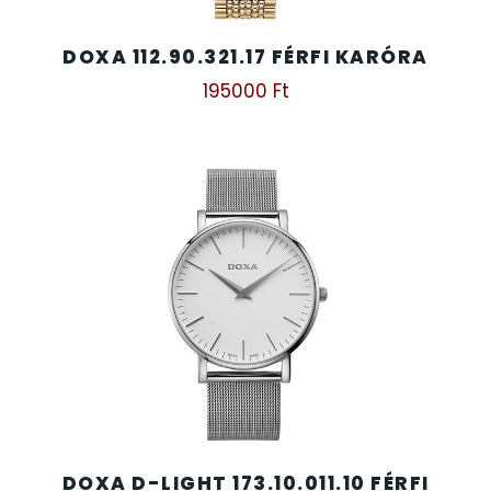
SANTA BARBARA
7
DOXA 112.90.321.17 FÉRFI KARÓRA
195000
Ft
SECTOR
17
SEIKO
62
SENCOR
49
SERGIO TACCHINI
26
SLAZENGER
7
STOPPER
4
SZÁMOLÓGÉPEK
13
DOXA D-LIGHT 173.10.011.10 FÉRFI