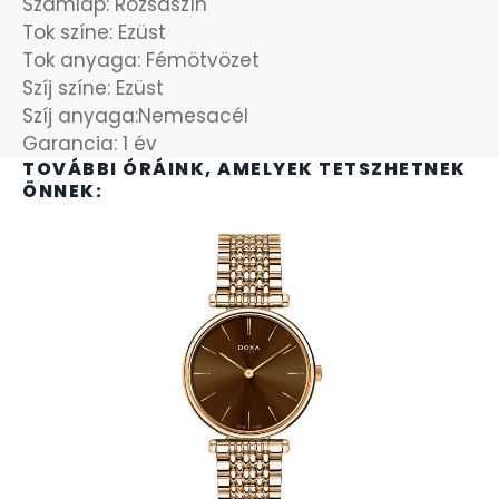
Számlap: Rózsaszín
Tok színe: Ezüst
OKOSÓRÁK
55
Tok anyaga: Fémötvözet
Szíj színe: Ezüst
ÖNGYÚJTÓK
83
Szíj anyaga:Nemesacél
Garancia: 1 év
ÓRAFORGATÓK
TOVÁBBI ÓRÁINK, AMELYEK TETSZHETNEK
11
ÖNNEK:
ÓRÁS GÉPEK
1
ÓRATARTÓ DOBOZOK
45
ORIENT
64
POLICE
47
PULSAR
11