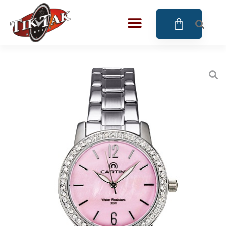
AZE JEWELS
32
BIGOTTI Milano
128
CALYPSO
16
CANGO & RINALDI
4
CANGO & RINALDI CHARM
39
CANGO&RINALDI KARÓRÁK
14