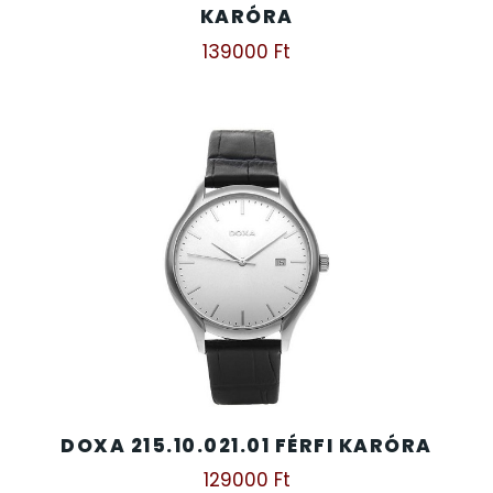
KARÓRA
SZÍJAK
8
139000
Ft
TIMESTAR HÁLÓZATI ÉBRESZTŐÓRÁK
3
TISSOT
6
VOSTOK
96
ZIPPO
111
ZSEBKÉS
12
ZSEBÓRÁK
48
DOXA 215.10.021.01 FÉRFI KARÓRA
ZSOLNAY PORCELÁN
42
129000
Ft