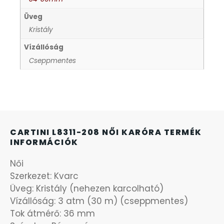
Üveg
KANDALLÓÓRÁK
6
Kristály
Vízállóság
KENNETH COLE
43
Cseppmentes
LORUS
237
LOTUS STYLE
91
CARTINI L8311-208 NŐI KARÓRA TERMÉK
MÁRKÁS KARÓRA SZÍJAK
12
INFORMÁCIÓK
MASERATI
Női
95
Szerkezet: Kvarc
Üveg: Kristály (nehezen karcolható)
MORGAN
3
Vízállóság: 3 atm (30 m) (cseppmentes)
Tok átmérő: 36 mm
OKOSÓRA SZÍJAK
9