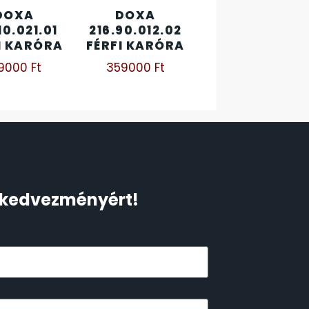
DOXA
DOXA
10.021.01
216.90.012.02
I KARÓRA
FÉRFI KARÓRA
29000
Ft
359000
Ft
Ft kedvezményért!