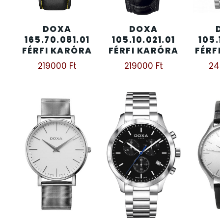
KENNETH COLE
43
DOXA
DOXA
165.70.081.01
105.10.021.01
105.
FÉRFI KARÓRA
FÉRFI KARÓRA
FÉRF
LORUS
237
219000
Ft
219000
Ft
2
LOTUS STYLE
91
MÁRKÁS KARÓRA SZÍJAK
12
MASERATI
95
MORGAN
3
OKOSÓRA SZÍJAK
9
OKOSÓRÁK
55