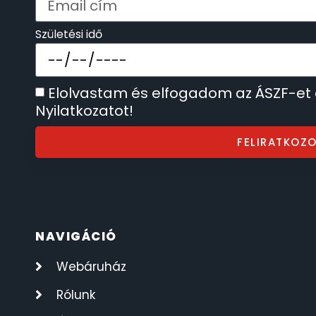
SECTOR
17
Születési idő
SEIKO
62
Elolvastam és elfogadom az ÁSZF-et
SENCOR
49
Nyilatkozatot!
SERGIO TACCHINI
26
FELIRATKOZ
SLAZENGER
7
STOPPER
4
NAVIGÁCIÓ
SZÁMOLÓGÉPEK
13
Webáruház
SZÍJAK
Rólunk
8