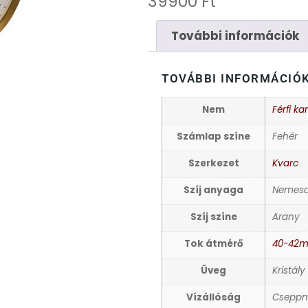
39900
Ft
További információk
TOVÁBBI INFORMÁCIÓ
Nem
Férfi ka
Számlap színe
Fehér
Szerkezet
Kvarc
Szíj anyaga
Nemesa
Szíj színe
Arany
Tok átmérő
40-42
Üveg
Kristály
Vízállóság
Cseppm