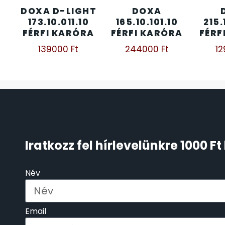
DOXA D-LIGHT
DOXA
ÖNGYÚJTÓK
173.10.011.10
165.10.101.10
215.
83
FÉRFI KARÓRA
FÉRFI KARÓRA
FÉRF
ÓRAFORGATÓK
139000
Ft
244000
Ft
1
11
ÓRÁS GÉPEK
1
ÓRATARTÓ DOBOZOK
45
ORIENT
64
Iratkozz fel hírlevelünkre 1000 
POLICE
47
Név
PULSAR
11
Email
SANTA BARBARA
7