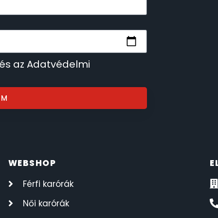
 és az Adatvédelmi
OM
WEBSHOP
E
Férfi karórák
Női karórák