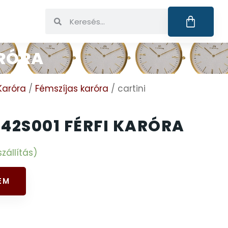
ARÓRA
Karóra
/
Fémszíjas karóra
/ cartini
42S001 FÉRFI KARÓRA
zállítás)
EM