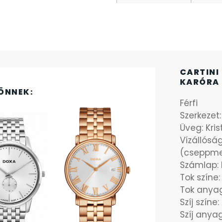
CARTINI
KARÓRA 
ÖNNEK:
Férfi
Szerkezet
Üveg: Kri
Vízállósá
(cseppme
Számlap: 
Tok színe
Tok anya
Szíj színe
Szíj any