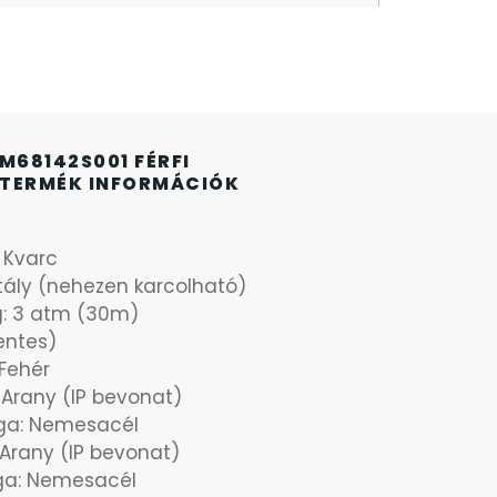
 M68142S001 FÉRFI
TERMÉK INFORMÁCIÓK
: Kvarc
stály (nehezen karcolható)
g: 3 atm (30m)
ntes)
Fehér
: Arany (IP bevonat)
ga: Nemesacél
: Arany (IP bevonat)
aga: Nemesacél