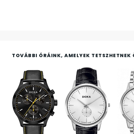
FESTINA
2
FIGURÁS ÉBRESZTŐÓRÁK
33
FRANCIS DELON
1
FREELOOK
5
TOVÁBBI ÓRÁINK, AMELYEK TETSZHETNEK 
GUESS KARÓRÁK
109
HÁLÓZATI ÓRÁK
19
HOLLÓHÁZI PORCELÁN
14
ICE WATCH
226
KANDALLÓÓRÁK
6