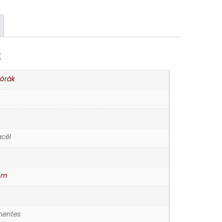
K
rórák
cél
mm
entes