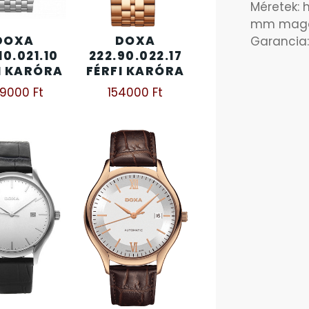
Méretek: 
mm maga
DOXA
DOXA
Garancia:
10.021.10
222.90.022.17
I KARÓRA
FÉRFI KARÓRA
49000
Ft
154000
Ft