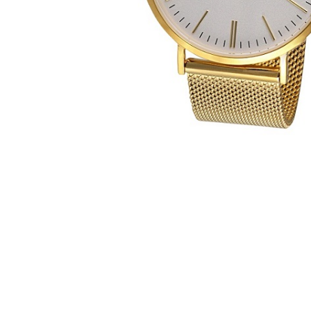
CASIO
615
DANIEL KLEIN
178
DIVAT KARÓRÁK (Curren, Oulm,Naviforce, D-
25
Ziner..)
DOXA
97
ESPRIT
56
FALIÓRÁK
187
FÉMCSATOK
20