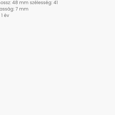
hossz: 48 mm szélesség: 41
sság: 7 mm
 1 év