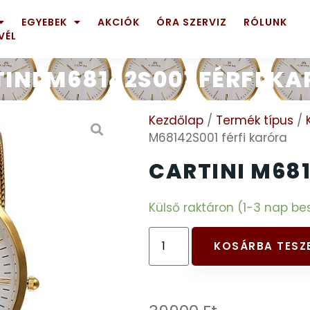
EGYEBEK
AKCIÓK
ÓRA SZERVIZ
RÓLUNK
VÉL
INI M68142S001 FÉRFI K
Kezdőlap
/
Termék típus
/
M68142S001 férfi karóra
CARTINI M681
Külső raktáron (1-3 nap bes
KOSÁRBA TESZ