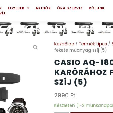
EGYEBEK
AKCIÓK
ÓRA SZERVIZ
RÓLUNK
VÉL
-213 KARÓRÁHOZ FEKETE
Kezdőlap
/
Termék típus
/
fekete műanyag szíj (5)
CASIO AQ-18
KARÓRÁHOZ 
SZÍJ (5)
2990
Ft
Készleten (1-2 munkanapon b