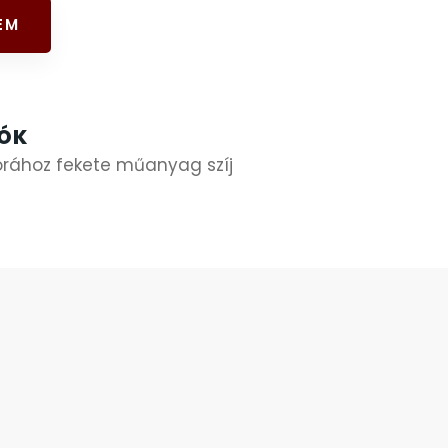
EM
IÓK
órához fekete műanyag szíj