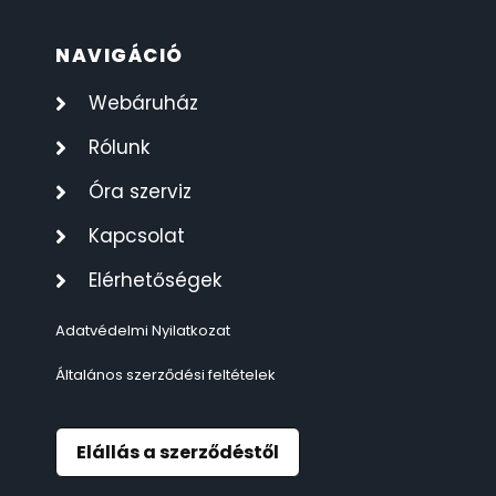
ÖNGYÚJTÓK
83
NAVIGÁCIÓ
Webáruház
ÓRAFORGATÓK
11
Rólunk
ÓRÁS GÉPEK
1
Óra szerviz
ÓRATARTÓ DOBOZOK
45
Kapcsolat
Elérhetőségek
ORIENT
64
Adatvédelmi Nyilatkozat
POLICE
47
Általános szerződési feltételek
PULSAR
11
Elállás a szerződéstől
SANTA BARBARA
7