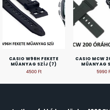
FESTINA
2
FIGURÁS ÉBRESZTŐÓRÁK
33
FRANCIS DELON
1
FREELOOK
5
GUESS KARÓRÁK
109
CASIO W96H FEKETE
CASIO MCW 2
MŰANYAG SZÍJ (7)
MŰANYAG S
HÁLÓZATI ÓRÁK
19
4500
Ft
5990
HOLLÓHÁZI PORCELÁN
14
ICE WATCH
226
KANDALLÓÓRÁK
6