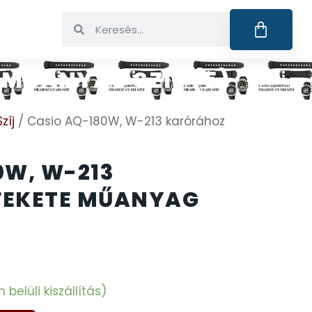
 MŰANYAG SZÍJ (5)
Szíj
/ Casio AQ-180W, W-213 karórához
0W, W-213
FEKETE MŰANYAG
elüli kiszállítás)