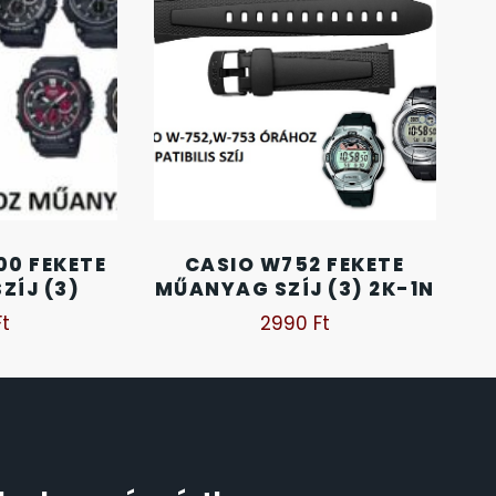
00 FEKETE
CASIO W752 FEKETE
ZÍJ (3)
MŰANYAG SZÍJ (3) 2K-1N
Ft
2990
Ft