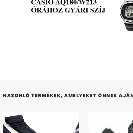
CASIO
615
DANIEL KLEIN
178
DIVAT KARÓRÁK (Curren, Oulm,Naviforce, D-
25
Ziner..)
DOXA
97
ESPRIT
56
HASONLÓ TERMÉKEK, AMELYEKET ÖNNEK AJÁ
FALIÓRÁK
187
FÉMCSATOK
20