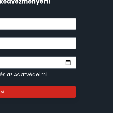
Ft kedvezményért!
 és az Adatvédelmi
OM