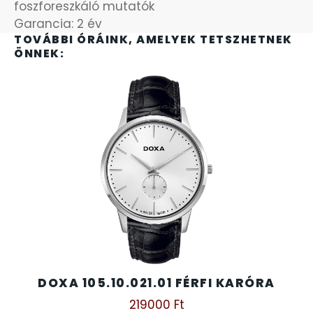
foszforeszkáló mutatók
SANTA BARBARA
Garancia: 2 év
7
TOVÁBBI ÓRÁINK, AMELYEK TETSZHETNEK
ÖNNEK:
SECTOR
17
SEIKO
62
SENCOR
49
SERGIO TACCHINI
26
SLAZENGER
7
STOPPER
4
DOXA 105.10.021.01 FÉRFI KARÓRA
SZÁMOLÓGÉPEK
13
219000
Ft