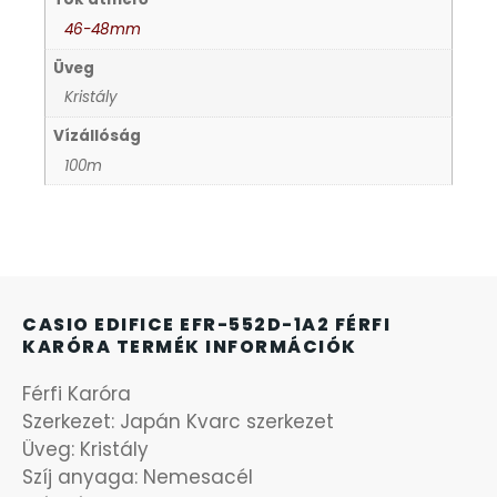
46-48mm
KANDALLÓÓRÁK
6
Üveg
Kristály
KENNETH COLE
43
Vízállóság
100m
LORUS
237
LOTUS STYLE
91
MÁRKÁS KARÓRA SZÍJAK
12
CASIO EDIFICE EFR-552D-1A2 FÉRFI
KARÓRA TERMÉK INFORMÁCIÓK
MASERATI
95
Férfi Karóra
MORGAN
Szerkezet: Japán Kvarc szerkezet
3
Üveg: Kristály
Szíj anyaga: Nemesacél
OKOSÓRA SZÍJAK
9