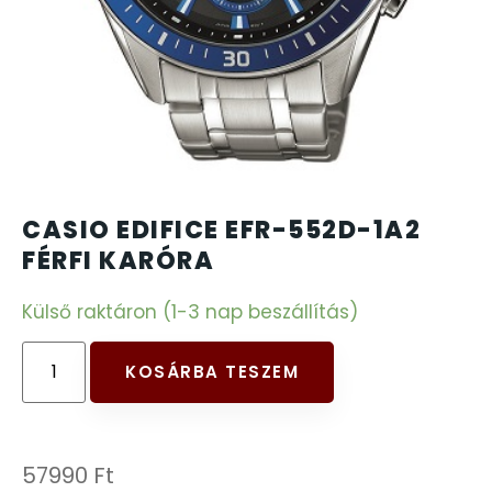
CARTINI
221
CASIO
615
DANIEL KLEIN
178
DIVAT KARÓRÁK (Curren, Oulm,Naviforce, D-
CASIO EDIFICE EFR-552D-1A2
25
Ziner..)
FÉRFI KARÓRA
Külső raktáron (1-3 nap beszállítás)
DOXA
97
ESPRIT
KOSÁRBA TESZEM
56
FALIÓRÁK
187
57990
Ft