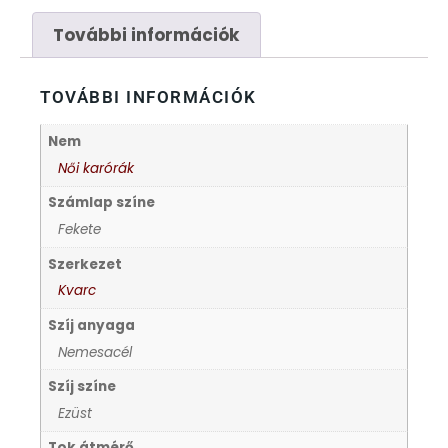
FÉMCSATOK
20
További információk
FESTINA
2
TOVÁBBI INFORMÁCIÓK
FIGURÁS ÉBRESZTŐÓRÁK
33
Nem
FRANCIS DELON
1
Női karórák
Számlap színe
FREELOOK
5
Fekete
Szerkezet
GUESS KARÓRÁK
109
Kvarc
Szíj anyaga
HÁLÓZATI ÓRÁK
19
Nemesacél
HOLLÓHÁZI PORCELÁN
Szíj színe
14
Ezüst
ICE WATCH
226
Tok átmérő