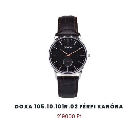
SZÍJAK
8
TIMESTAR HÁLÓZATI ÉBRESZTŐÓRÁK
3
TISSOT
6
VOSTOK
96
ZIPPO
111
ZSEBKÉS
12
DOXA 105.10.101R.02 FÉRFI KARÓRA
ZSEBÓRÁK
48
219000
Ft
ZSOLNAY PORCELÁN
42