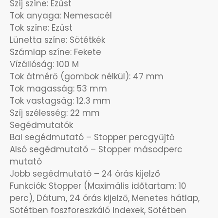
Szíj színe: Ezüst
Tok anyaga: Nemesacél
OKOSÓRÁK
55
Tok színe: Ezüst
Lünetta színe: Sötétkék
ÖNGYÚJTÓK
83
Számlap színe: Fekete
Vízállóság: 100 M
ÓRAFORGATÓK
11
Tok átmérő (gombok nélkül): 47 mm
Tok magasság: 53 mm
ÓRÁS GÉPEK
Tok vastagság: 12.3 mm
1
Szíj szélesség: 22 mm
Segédmutatók
ÓRATARTÓ DOBOZOK
45
Bal segédmutató – Stopper percgyűjtő
Alsó segédmutató – Stopper másodperc
ORIENT
64
mutató
Jobb segédmutató – 24 órás kijelző
POLICE
47
Funkciók: Stopper (Maximális időtartam: 10
perc), Dátum, 24 órás kijelző, Menetes hátlap,
PULSAR
11
Sötétben foszforeszkáló indexek, Sötétben