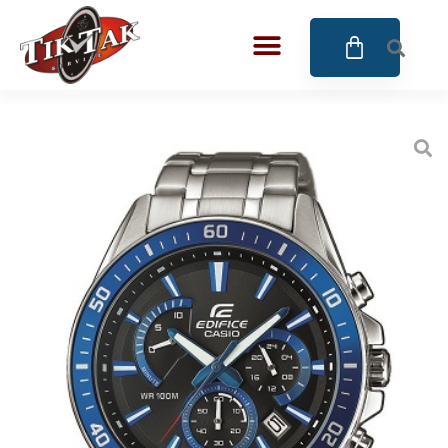
AZE JEWELS
32
BIGOTTI Milano
128
CALYPSO
16
CANGO & RINALDI
4
CANGO & RINALDI CHARM
39
CANGO&RINALDI KARÓRÁK
14