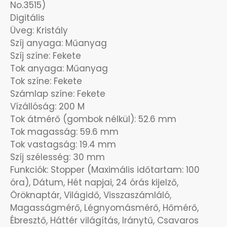
No.3515)
OKOSÓRÁK
Digitális
Üveg: Kristály
ÖNGYÚJTÓK
Szíj anyaga: Műanyag
Szíj színe: Fekete
ÓRAFORGATÓK
Tok anyaga: Műanyag
Tok színe: Fekete
ÓRÁS GÉPEK
Számlap színe: Fekete
Vízállóság: 200 M
Tok átmérő (gombok nélkül): 52.6 mm
ÓRATARTÓ DOBOZOK
Tok magasság: 59.6 mm
Tok vastagság: 19.4 mm
ORIENT
Szíj szélesség: 30 mm
Funkciók: Stopper (Maximális időtartam: 100
POLICE
óra), Dátum, Hét napjai, 24 órás kijelző,
Öröknaptár, Világidő, Visszaszámláló,
PULSAR
Magasságmérő, Légnyomásmérő, Hőmérő,
Ébresztő, Háttér világítás, Iránytű, Csavaros