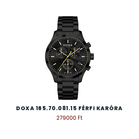
TIMESTAR HÁLÓZATI ÉBRESZTŐÓRÁK
TISSOT
VOSTOK
ZIPPO
ZSEBKÉS
ZSEBÓRÁK
DOXA 165.70.081.15 FÉRFI KARÓRA
279000
Ft
ZSOLNAY PORCELÁN