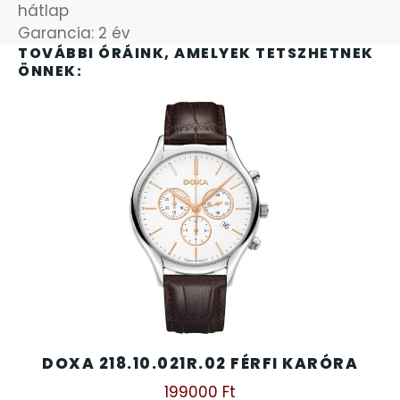
SANTA BARBARA
hátlap
Garancia: 2 év
TOVÁBBI ÓRÁINK, AMELYEK TETSZHETNEK
SECTOR
ÖNNEK:
SEIKO
SENCOR
SERGIO TACCHINI
SLAZENGER
STOPPER
SZÁMOLÓGÉPEK
DOXA 218.10.021R.02 FÉRFI KARÓRA
199000
Ft
SZÍJAK