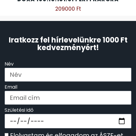
209000
Ft
Iratkozz fel hírlevelünkre 1000 Ft
kedvezményért!
Név
Email
Születési idő
Elolvastam és elfogadom az ÁSZF-et