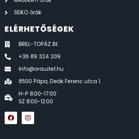
MASERATI órák
SEIKO órák
ELÉRHETŐSÉGEK
BRILL-TOPÁZ Bt.
+36 89 324 209
info@orauzlet.hu
8500 Pápa, Deák Ferenc utca 1.
H-P 8:00-17:00
SZ 8:00-12:00