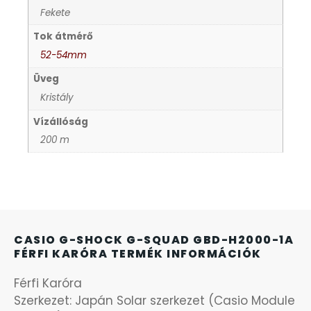
Fekete
KANDALLÓÓRÁK
Tok átmérő
KENNETH COLE
52-54mm
Üveg
LORUS
Kristály
Vízállóság
LOTUS STYLE
200 m
MÁRKÁS KARÓRA SZÍJAK
MASERATI
CASIO G-SHOCK G-SQUAD GBD-H2000-1A
MORGAN
FÉRFI KARÓRA TERMÉK INFORMÁCIÓK
Férfi Karóra
OKOSÓRA SZÍJAK
Szerkezet: Japán Solar szerkezet (Casio Module