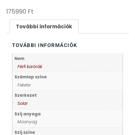
FESTINA
175990
Ft
FIGURÁS ÉBRESZTŐÓRÁK
További információk
FRANCIS DELON
TOVÁBBI INFORMÁCIÓK
FREELOOK
Nem
Férfi karórák
GUESS KARÓRÁK
Számlap színe
Fekete
HÁLÓZATI ÓRÁK
Szerkezet
Solar
HOLLÓHÁZI PORCELÁN
Szíj anyaga
Műanyag
ICE WATCH
Szíj színe