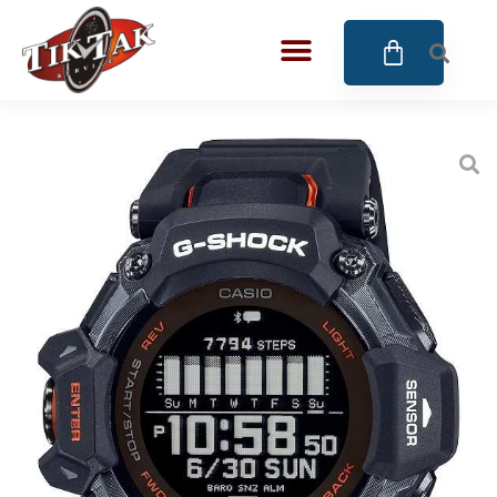
AZE JEWELS
BIGOTTI Milano
CALYPSO
CANGO & RINALDI
CANGO & RINALDI CHARM
CANGO&RINALDI KARÓRÁK