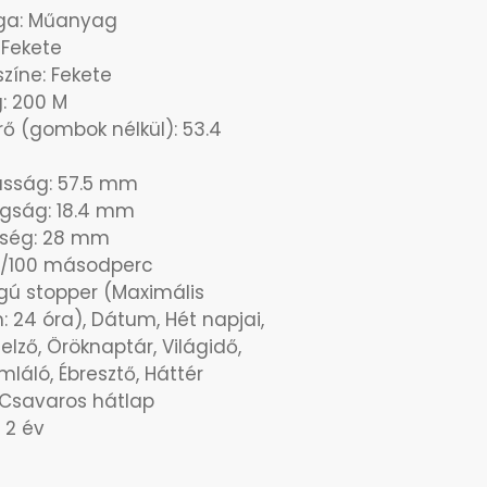
ga: Műanyag
 Fekete
zíne: Fekete
g: 200 M
ő (gombok nélkül): 53.4
sság: 57.5 mm
agság: 18.4 mm
esség: 28 mm
 1/100 másodperc
ú stopper (Maximális
: 24 óra), Dátum, Hét napjai,
jelző, Öröknaptár, Világidő,
láló, Ébresztő, Háttér
, Csavaros hátlap
 2 év