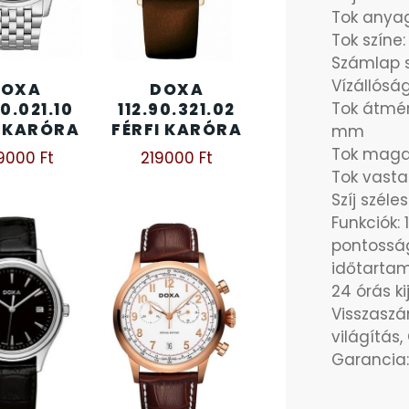
Tok anya
Tok színe:
Számlap s
Vízállósá
DOXA
DOXA
Tok átmér
10.021.10
112.90.321.02
I KARÓRA
FÉRFI KARÓRA
mm
Tok maga
9000
Ft
219000
Ft
Tok vast
Szíj szél
Funkciók:
pontosság
időtartam
24 órás ki
Visszaszám
világítás
Garancia: