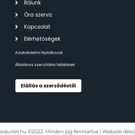
Rólunk
TIMESTAR HÁLÓZATI ÉBRESZTŐÓRÁK
3
Óra szerviz
TISSOT
6
Kapcsolat
Elérhetőségek
VOSTOK
96
Adatvédelmi Nyilatkozat
ZIPPO
111
Általános szerződési feltételek
ZSEBKÉS
12
Elállás a szerződéstől
ZSEBÓRÁK
48
ZSOLNAY PORCELÁN
42
orauzlet.hu ©2022. Minden jog fenntartva | Website de