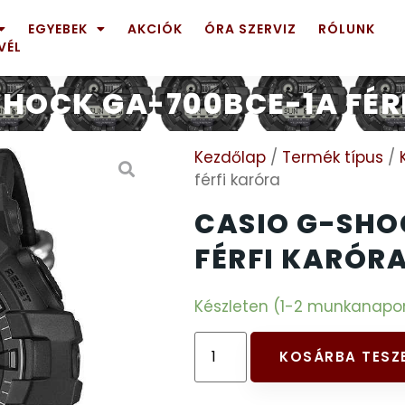
EGYEBEK
AKCIÓK
ÓRA SZERVIZ
RÓLUNK
VÉL
SHOCK GA-700BCE-1A FÉR
Kezdőlap
/
Termék típus
/
férfi karóra
CASIO G-SHO
FÉRFI KARÓR
Készleten (1-2 munkanapon b
KOSÁRBA TESZ