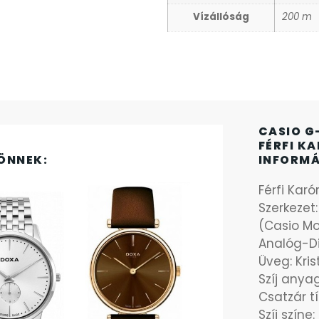
Vízállóság
200 m
CASIO G
FÉRFI K
ÖNNEK:
INFORM
Férfi Karó
Szerkezet
(Casio Mo
Analóg-Di
Üveg: Kris
Szíj anyag
Csatzár t
Szíj színe