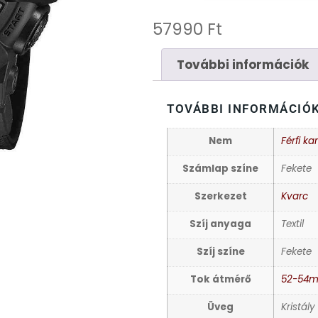
57990
Ft
További információk
TOVÁBBI INFORMÁCIÓ
Nem
Férfi ka
Számlap színe
Fekete
Szerkezet
Kvarc
Szíj anyaga
Textil
Szíj színe
Fekete
Tok átmérő
52-54
Üveg
Kristály