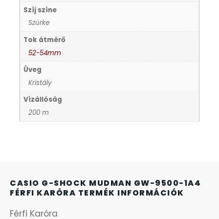
Szíj színe
KANDALLÓÓRÁK
Szürke
KENNETH COLE
Tok átmérő
52-54mm
LORUS
Üveg
Kristály
LOTUS STYLE
Vízállóság
200 m
MÁRKÁS KARÓRA SZÍJAK
MASERATI
MORGAN
CASIO G-SHOCK MUDMAN GW-9500-1A4
FÉRFI KARÓRA TERMÉK INFORMÁCIÓK
OKOSÓRA SZÍJAK
Férfi Karóra