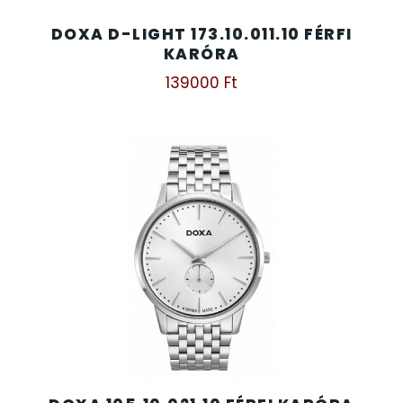
DOXA D-LIGHT 173.10.011.10 FÉRFI
TIMESTAR HÁLÓZATI ÉBRESZTŐÓRÁK
KARÓRA
139000
Ft
TISSOT
VOSTOK
ZIPPO
ZSEBKÉS
ZSEBÓRÁK
ZSOLNAY PORCELÁN