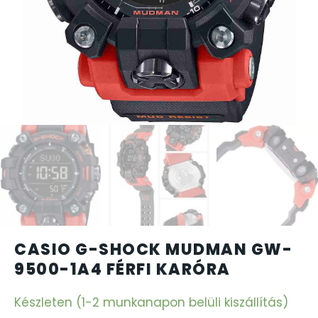
CARTINI
CASIO
DANIEL KLEIN
DIVAT KARÓRÁK (Curren, Oulm,Naviforce, D-Ziner..
DOXA
ESPRIT
CASIO G-SHOCK MUDMAN GW-
FALIÓRÁK
9500-1A4 FÉRFI KARÓRA
FÉMCSATOK
Készleten (1-2 munkanapon belüli kiszállítás)