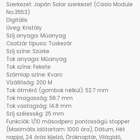
Szerkezet: Japán Solar szerkezet (Casio Module
OKOSÓRÁK
No.3553)
Digitális
ÖNGYÚJTÓK
Üveg: Kristály
Szíj anyaga: Műanyag
ÓRAFORGATÓK
Csatzár típusa: Tüskezár
Szíj színe: Szürke
ÓRÁS GÉPEK
Tok anyaga: Műanyag
Tok színe: Fekete
ÓRATARTÓ DOBOZOK
Számlap színe: Kvarc
Vízállóság: 200 M
Tok átmérő (gombok nélkül): 52.7 mm
ORIENT
Tok magasság: 56.7 mm
Tok vastagság: 14.8 mm
POLICE
Szíj szélesség: 25 mm
Funkciók: 1/10 másodperc pontosságú stopper
PULSAR
(Maximális időtartam: 1000 óra), Dátum, Hét
napjai, 24 órás kijelző, Öröknaptár, Világidő,