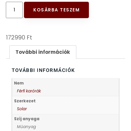
FESTINA
KOSÁRBA TESZEM
FIGURÁS ÉBRESZTŐÓRÁK
172990
Ft
FRANCIS DELON
További információk
FREELOOK
TOVÁBBI INFORMÁCIÓK
GUESS KARÓRÁK
Nem
HÁLÓZATI ÓRÁK
Férfi karórák
Szerkezet
HOLLÓHÁZI PORCELÁN
Solar
Szíj anyaga
ICE WATCH
Műanyag