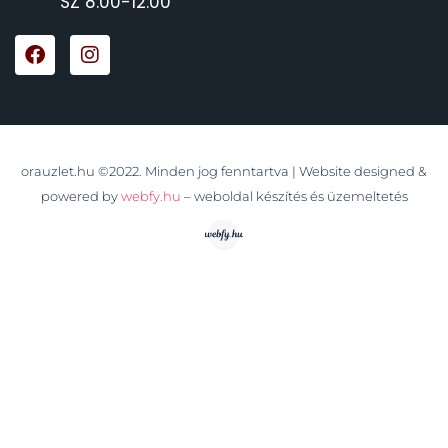
SZ 8:00-12:00
orauzlet.hu ©2022. Minden jog fenntartva | Website designed &
powered by
webfy.hu
– weboldal készítés és üzemeltetés