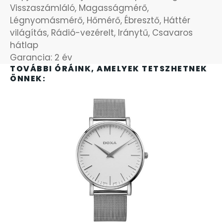
SANTA BARBARA
Visszaszámláló, Magasságmérő,
Légnyomásmérő, Hőmérő, Ébresztő, Háttér
SECTOR
világítás, Rádió-vezérelt, Iránytű, Csavaros
hátlap
Garancia: 2 év
SEIKO
TOVÁBBI ÓRÁINK, AMELYEK TETSZHETNEK
ÖNNEK:
SENCOR
SERGIO TACCHINI
SLAZENGER
STOPPER
SZÁMOLÓGÉPEK
SZÍJAK