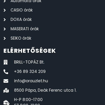
Automata órák
CASIO órák
DOXA órák
MASERATI órák
SEIKO órák
ELÉRHETŐSÉGEK
BRILL-TOPÁZ Bt.
+36 89 324 209
info@orauzlet.hu
8500 Pápa, Deák Ferenc utca 1.
H-P 8:00-17:00