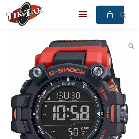
AZE JEWELS
BIGOTTI Milano
CALYPSO
CANGO & RINALDI
CANGO & RINALDI CHARM
CANGO&RINALDI KARÓRÁK