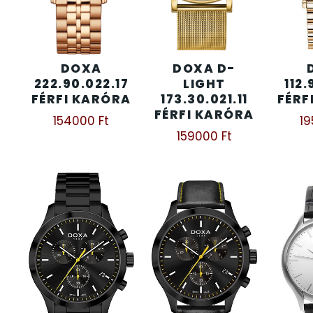
KENNETH COLE
43
DOXA
DOXA D-
LORUS
237
222.90.022.17
LIGHT
112.
FÉRFI KARÓRA
173.30.021.11
FÉRF
LOTUS STYLE
91
FÉRFI KARÓRA
154000
Ft
1
159000
Ft
MÁRKÁS KARÓRA SZÍJAK
12
MASERATI
95
MORGAN
3
OKOSÓRA SZÍJAK
9
OKOSÓRÁK
55