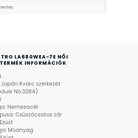
entes
ETRO LA680WEA-7E NŐI
TERMÉK INFORMÁCIÓK
a
: Japán Kvarc szerkezet
odule No.3284)
i
aga: Nemesacél
ípusa: Csúszócsatos zár
 Ezüst
ga: Műanyag
 Ezüst