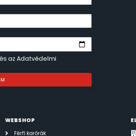
 és az Adatvédelmi
OM
WEBSHOP
E
Férfi karórák