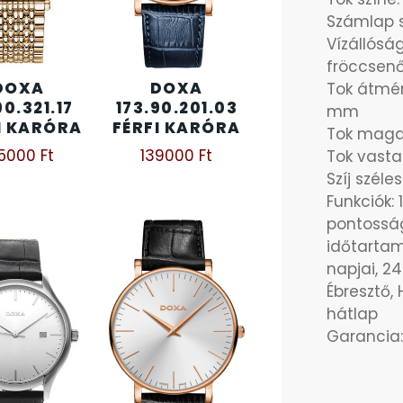
Számlap s
Vízállósá
fröccsenő
DOXA
DOXA
Tok átmér
90.321.17
173.90.201.03
mm
I KARÓRA
FÉRFI KARÓRA
Tok maga
95000
Ft
139000
Ft
Tok vast
Szíj szél
Funkciók:
pontosság
időtartam
napjai, 24
Ébresztő, 
hátlap
Garancia: