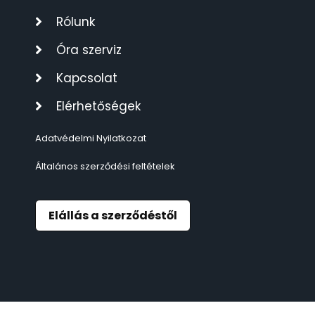
TIMESTAR HÁLÓZATI ÉBRESZTŐÓRÁK
3
Rólunk
Óra szerviz
TISSOT
6
Kapcsolat
VOSTOK
96
Elérhetőségek
ZIPPO
111
Adatvédelmi Nyilatkozat
Általános szerződési feltételek
ZSEBKÉS
12
ZSEBÓRÁK
48
Elállás a szerződéstől
ZSOLNAY PORCELÁN
42