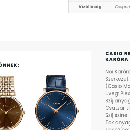
Vízállóság
Cseppm
CASIO R
KARÓRA 
ÖNNEK:
Női Karór
Szerkezet
(Casio M
Üveg: Plex
Szíj any
Csatzár t
Szíj színe:
Tok anya
Tok színe: