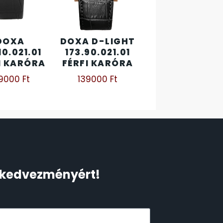
DOXA
DOXA D-LIGHT
10.021.01
173.90.021.01
I KARÓRA
FÉRFI KARÓRA
29000
Ft
139000
Ft
Ft kedvezményért!