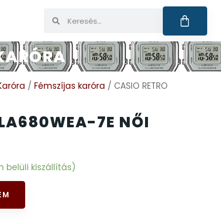
 KARÓRA
Karóra
/
Fémszíjas karóra
/ CASIO RETRO
 LA680WEA-7E NŐI
elüli kiszállítás)
EM