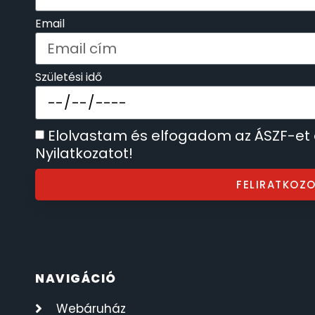
SECTOR
Email
17
SEIKO
62
Születési idő
SENCOR
49
Elolvastam és elfogadom az ÁSZF-et
SERGIO TACCHINI
26
Nyilatkozatot!
SLAZENGER
7
FELIRATKOZ
STOPPER
4
SZÁMOLÓGÉPEK
13
NAVIGÁCIÓ
SZÍJAK
8
Webáruház