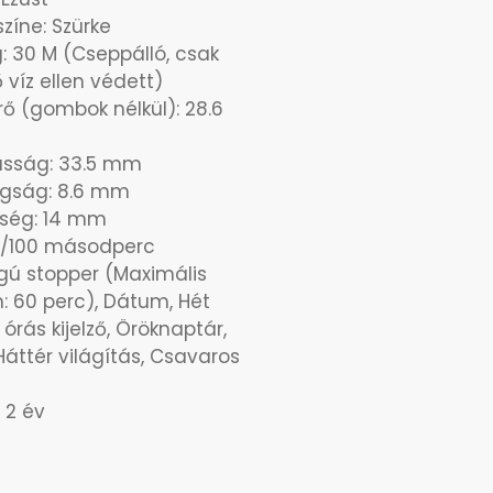
zíne: Szürke
g: 30 M (Cseppálló, csak
 víz ellen védett)
ő (gombok nélkül): 28.6
sság: 33.5 mm
agság: 8.6 mm
esség: 14 mm
 1/100 másodperc
ú stopper (Maximális
: 60 perc), Dátum, Hét
 órás kijelző, Öröknaptár,
Háttér világítás, Csavaros
 2 év