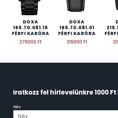
ÖNGYÚJTÓK
83
DOXA
DOXA
ÓRAFORGATÓK
11
165.70.081.15
165.70.081.01
215.
FÉRFI KARÓRA
FÉRFI KARÓRA
FÉRF
ÓRÁS GÉPEK
1
279000
Ft
219000
Ft
1
ÓRATARTÓ DOBOZOK
45
ORIENT
64
POLICE
47
Iratkozz fel hírlevelünkre 1000 
PULSAR
11
Név
SANTA BARBARA
7