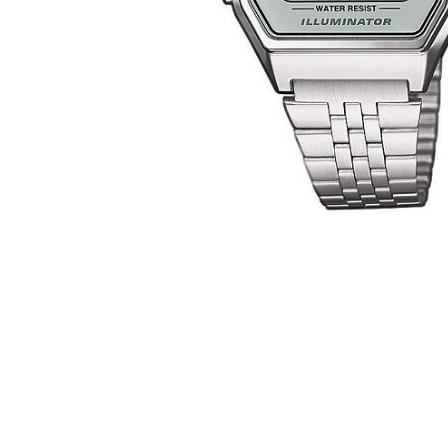
CASIO
615
DANIEL KLEIN
178
DIVAT KARÓRÁK (Curren, Oulm,Naviforce, D-
25
Ziner..)
DOXA
97
ESPRIT
56
FALIÓRÁK
187
FÉMCSATOK
20