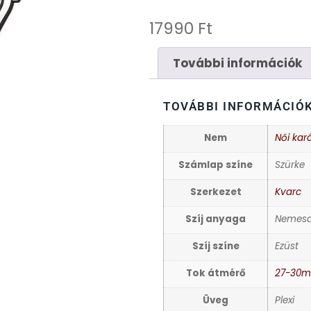
17990
Ft
További információk
TOVÁBBI INFORMÁCIÓ
Nem
Női kar
Számlap színe
Szürke
Szerkezet
Kvarc
Szíj anyaga
Nemesa
Szíj színe
Ezüst
Tok átmérő
27-30
Üveg
Plexi