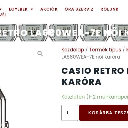
EGYEBEK
AKCIÓK
ÓRA SZERVIZ
RÓLUNK
VÉL
RETRO LA680WEA-7E NŐI
Kezdőlap
/
Termék típus
/
LA680WEA-7E női karóra
CASIO RETRO
KARÓRA
Készleten (1-2 munkanapon b
KOSÁRBA TESZ