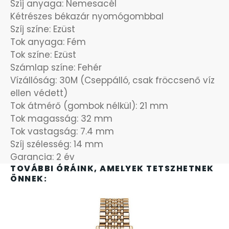
Szíj anyaga: Nemesacél
Kétrészes békazár nyomógombbal
OKOSÓRÁK
55
Szíj színe: Ezüst
Tok anyaga: Fém
ÖNGYÚJTÓK
83
Tok színe: Ezüst
Számlap színe: Fehér
ÓRAFORGATÓK
11
Vízállóság: 30M (Cseppálló, csak fröccsenő víz
ellen védett)
ÓRÁS GÉPEK
Tok átmérő (gombok nélkül): 21 mm
1
Tok magasság: 32 mm
Tok vastagság: 7.4 mm
ÓRATARTÓ DOBOZOK
45
Szíj szélesség: 14 mm
Garancia: 2 év
ORIENT
64
TOVÁBBI ÓRÁINK, AMELYEK TETSZHETNEK
ÖNNEK:
POLICE
47
PULSAR
11