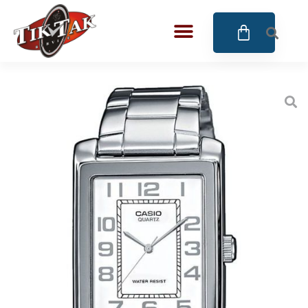
AZE JEWELS
32
BIGOTTI Milano
128
CALYPSO
16
CANGO & RINALDI
4
CANGO & RINALDI CHARM
39
CANGO&RINALDI KARÓRÁK
14