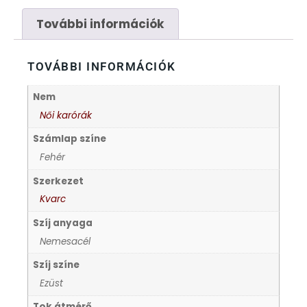
FÉMCSATOK
20
További információk
FESTINA
2
TOVÁBBI INFORMÁCIÓK
FIGURÁS ÉBRESZTŐÓRÁK
33
Nem
FRANCIS DELON
1
Női karórák
Számlap színe
FREELOOK
5
Fehér
Szerkezet
GUESS KARÓRÁK
109
Kvarc
Szíj anyaga
HÁLÓZATI ÓRÁK
19
Nemesacél
HOLLÓHÁZI PORCELÁN
Szíj színe
14
Ezüst
ICE WATCH
226
Tok átmérő