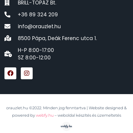
BRILL-TOPÁZ Bt.
+36 89 324 209
info@orauzlet.hu
8500 Pápa, Deák Ferenc utca 1.
H-P 8:00-17:00
SZ 8:00-12:00
orauzlet.hu ©2022. Minden jog fenntartva | Website designed &
powered by
webfy.hu
– weboldal készítés és üzemeltetés