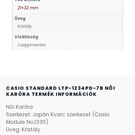
21×32 mm
KANDALLÓÓRÁK
6
Üveg
Kristály
KENNETH COLE
43
Vízállóság
Cseppmentes
LORUS
237
LOTUS STYLE
91
MÁRKÁS KARÓRA SZÍJAK
12
CASIO STANDARD LTP-1234PD-7B NŐI
KARÓRA TERMÉK INFORMÁCIÓK
MASERATI
95
Női Karóra
MORGAN
Szerkezet: Japán Kvarc szerkezet (Casio
3
Module No.1330)
Üveg: Kristály
OKOSÓRA SZÍJAK
9