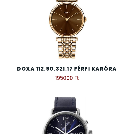
SANTA BARBARA
7
SECTOR
17
SEIKO
62
SENCOR
49
DOXA 112.90.321.17 FÉRFI KARÓRA
SERGIO TACCHINI
26
195000
Ft
SLAZENGER
7
STOPPER
4
SZÁMOLÓGÉPEK
13