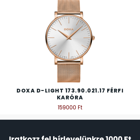
DOXA D-LIGHT 173.90.021.17 FÉRFI
KARÓRA
159000
Ft
Iratkozz fel hírlevelünkre 1000 Ft