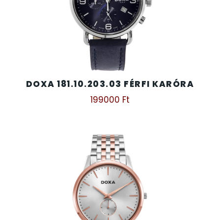
SZÍJAK
8
TIMESTAR HÁLÓZATI ÉBRESZTŐÓRÁK
3
TISSOT
6
DOXA 181.10.203.03 FÉRFI KARÓRA
VOSTOK
96
199000
Ft
ZIPPO
111
ZSEBKÉS
12
ZSEBÓRÁK
48
ZSOLNAY PORCELÁN
42