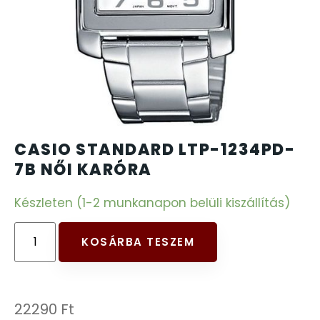
CARTINI
221
CASIO
615
DANIEL KLEIN
178
DIVAT KARÓRÁK (Curren, Oulm,Naviforce, D-
CASIO STANDARD LTP-1234PD-
25
Ziner..)
7B NŐI KARÓRA
Készleten (1-2 munkanapon belüli kiszállítás)
DOXA
97
ESPRIT
KOSÁRBA TESZEM
56
FALIÓRÁK
187
22290
Ft