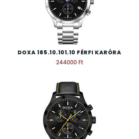
SANTA BARBARA
7
SECTOR
17
SEIKO
62
DOXA 165.10.101.10 FÉRFI KARÓRA
SENCOR
244000
Ft
49
SERGIO TACCHINI
26
SLAZENGER
7
STOPPER
4
SZÁMOLÓGÉPEK
13