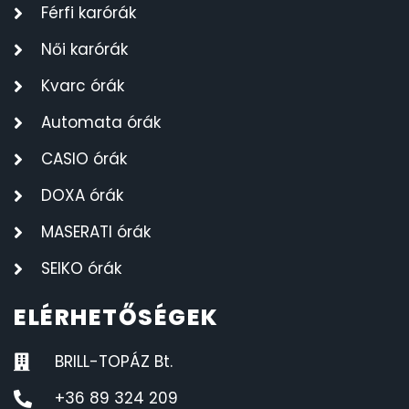
Férfi karórák
Női karórák
Kvarc órák
Automata órák
CASIO órák
DOXA órák
MASERATI órák
SEIKO órák
ELÉRHETŐSÉGEK
BRILL-TOPÁZ Bt.
+36 89 324 209