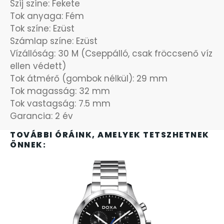
Szíj színe: Fekete
Tok anyaga: Fém
OKOSÓRÁK
55
Tok színe: Ezüst
Számlap színe: Ezüst
ÖNGYÚJTÓK
83
Vízállóság: 30 M (Cseppálló, csak fröccsenő víz
ellen védett)
ÓRAFORGATÓK
11
Tok átmérő (gombok nélkül): 29 mm
Tok magasság: 32 mm
ÓRÁS GÉPEK
Tok vastagság: 7.5 mm
1
Garancia: 2 év
ÓRATARTÓ DOBOZOK
45
TOVÁBBI ÓRÁINK, AMELYEK TETSZHETNEK
ÖNNEK:
ORIENT
64
POLICE
47
PULSAR
11