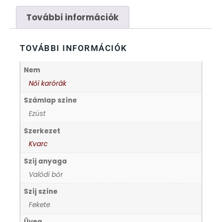
FÉMCSATOK
20
További információk
FESTINA
2
TOVÁBBI INFORMÁCIÓK
FIGURÁS ÉBRESZTŐÓRÁK
33
Nem
FRANCIS DELON
1
Női karórák
Számlap színe
FREELOOK
5
Ezüst
Szerkezet
GUESS KARÓRÁK
109
Kvarc
Szíj anyaga
HÁLÓZATI ÓRÁK
19
Valódi bőr
HOLLÓHÁZI PORCELÁN
Szíj színe
14
Fekete
ICE WATCH
226
Üveg