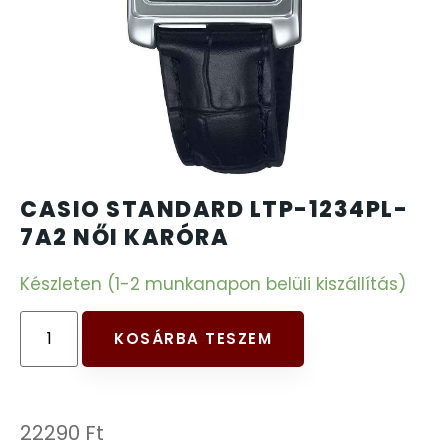
CARTINI
221
CASIO
615
DANIEL KLEIN
178
DIVAT KARÓRÁK (Curren, Oulm,Naviforce, D-
CASIO STANDARD LTP-1234PL-
25
Ziner..)
7A2 NŐI KARÓRA
Készleten (1-2 munkanapon belüli kiszállítás)
DOXA
97
ESPRIT
KOSÁRBA TESZEM
56
FALIÓRÁK
187
22290
Ft