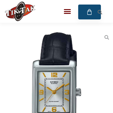
AZE JEWELS
32
BIGOTTI Milano
128
CALYPSO
16
CANGO & RINALDI
4
CANGO & RINALDI CHARM
39
CANGO&RINALDI KARÓRÁK
14