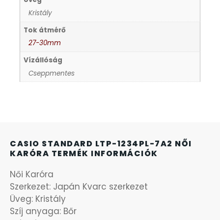
Kristály
KANDALLÓÓRÁK
6
Tok átmérő
27-30mm
KENNETH COLE
43
Vízállóság
Cseppmentes
LORUS
237
LOTUS STYLE
91
MÁRKÁS KARÓRA SZÍJAK
12
CASIO STANDARD LTP-1234PL-7A2 NŐI
KARÓRA TERMÉK INFORMÁCIÓK
MASERATI
95
Női Karóra
MORGAN
Szerkezet: Japán Kvarc szerkezet
3
Üveg: Kristály
Szíj anyaga: Bőr
OKOSÓRA SZÍJAK
9