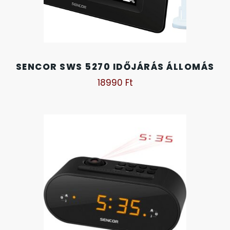
OKOSÓRÁK
55
ÖNGYÚJTÓK
83
SENCOR SWS 5270 IDŐJÁRÁS ÁLLOMÁS
ÓRAFORGATÓK
11
18990
Ft
ÓRÁS GÉPEK
1
ÓRATARTÓ DOBOZOK
45
ORIENT
64
POLICE
47
PULSAR
11