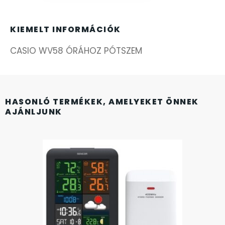
FÉMCSATOK
20
FESTINA
KIEMELT INFORMÁCIÓK
2
CASIO WV58 ÓRÁHOZ PÓTSZEM
FIGURÁS ÉBRESZTŐÓRÁK
33
FRANCIS DELON
1
HASONLÓ TERMÉKEK, AMELYEKET ÖNNEK
FREELOOK
AJÁNLJUNK
5
GUESS KARÓRÁK
109
HÁLÓZATI ÓRÁK
19
HOLLÓHÁZI PORCELÁN
14
ICE WATCH
226