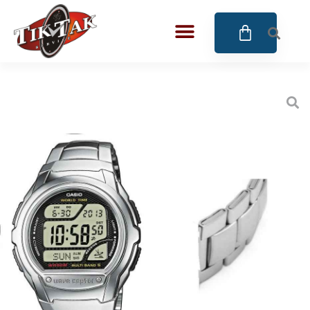
AZE JEWELS
32
BIGOTTI Milano
128
CALYPSO
16
CANGO & RINALDI
4
CANGO & RINALDI CHARM
39
CANGO&RINALDI KARÓRÁK
14