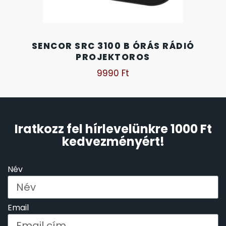
SANTA BARBARA
7
SECTOR
SENCOR SRC 3100 B ÓRÁS RÁDIÓ
17
PROJEKTOROS
SEIKO
9990
Ft
62
SENCOR
49
Iratkozz fel hírlevelünkre 1000 Ft
SERGIO TACCHINI
26
kedvezményért!
SLAZENGER
7
Név
STOPPER
4
Email
SZÁMOLÓGÉPEK
13