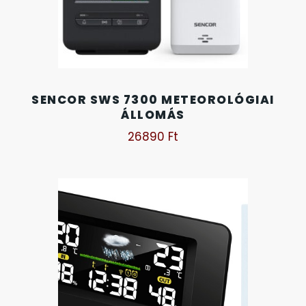
KANDALLÓÓRÁK
6
KENNETH COLE
43
SENCOR SWS 7300 METEOROLÓGIAI
LORUS
237
ÁLLOMÁS
26890
Ft
LOTUS STYLE
91
MÁRKÁS KARÓRA SZÍJAK
12
MASERATI
95
MORGAN
3
OKOSÓRA SZÍJAK
9