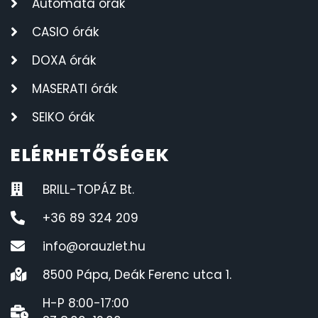
Automata órák
CASIO órák
DOXA órák
MASERATI órák
SEIKO órák
ELÉRHETŐSÉGEK
BRILL-TOPÁZ Bt.
+36 89 324 209
info@orauzlet.hu
8500 Pápa, Deák Ferenc utca 1.
H-P 8:00-17:00