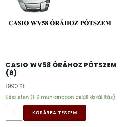
CARTINI
221
CASIO
615
DANIEL KLEIN
178
DIVAT KARÓRÁK (Curren, Oulm,Naviforce, D-
25
CASIO WV58 ÓRÁHOZ PÓTSZEM
Ziner..)
(6)
DOXA
97
1990
Ft
ESPRIT
Készleten (1-2 munkanapon belüli kiszállítás)
56
FALIÓRÁK
187
KOSÁRBA TESZEM