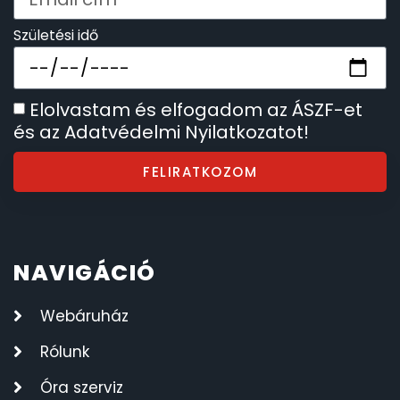
SZÍJAK
8
Születési idő
TIMESTAR HÁLÓZATI ÉBRESZTŐÓRÁK
3
Elolvastam és elfogadom az ÁSZF-et
TISSOT
6
és az Adatvédelmi Nyilatkozatot!
VOSTOK
96
FELIRATKOZOM
ZIPPO
111
ZSEBKÉS
NAVIGÁCIÓ
12
Webáruház
ZSEBÓRÁK
48
Rólunk
ZSOLNAY PORCELÁN
42
Óra szerviz