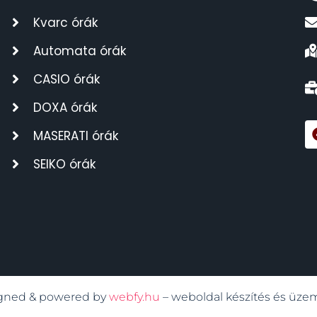
Kvarc órák
Automata órák
CASIO órák
DOXA órák
MASERATI órák
SEIKO órák
signed & powered by
webfy.hu
– weboldal készítés és üze