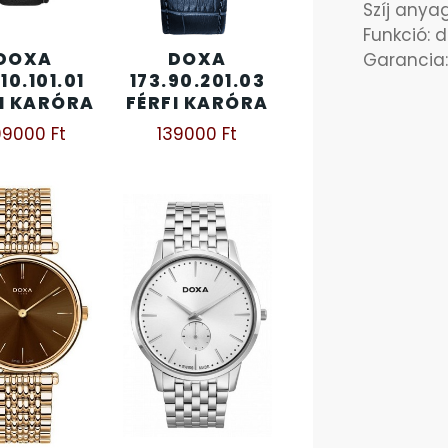
Szíj any
Funkció: 
DOXA
DOXA
Garancia:
10.101.01
173.90.201.03
I KARÓRA
FÉRFI KARÓRA
09000
Ft
139000
Ft