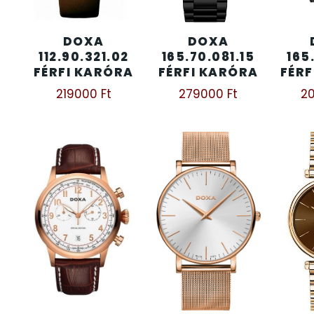
KENNETH COLE
43
DOXA
DOXA
112.90.321.02
165.70.081.15
165.
FÉRFI KARÓRA
FÉRFI KARÓRA
FÉRF
LORUS
237
219000
Ft
279000
Ft
2
LOTUS STYLE
91
MÁRKÁS KARÓRA SZÍJAK
12
MASERATI
95
MORGAN
3
OKOSÓRA SZÍJAK
9
OKOSÓRÁK
55