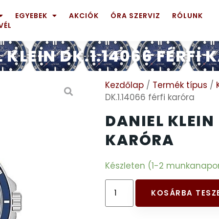
EGYEBEK
AKCIÓK
ÓRA SZERVIZ
RÓLUNK
VÉL
 KLEIN DK.1.14066 FÉRFI
Kezdőlap
/
Termék típus
/
DK.1.14066 férfi karóra
DANIEL KLEIN 
KARÓRA
Készleten (1-2 munkanapon b
KOSÁRBA TESZ