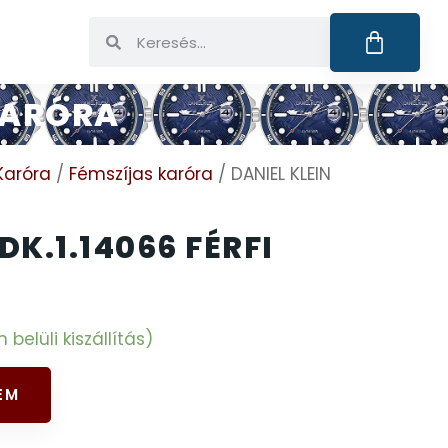
 KARÓRA
Karóra
/
Fémszíjas karóra
/ DANIEL KLEIN
DK.1.14066 FÉRFI
elüli kiszállítás)
EM