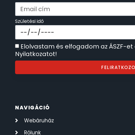
SECTOR
17
Születési idő
SEIKO
62
SENCOR
49
Elolvastam és elfogadom az ÁSZF-et
Nyilatkozatot!
SERGIO TACCHINI
26
FELIRATKOZ
SLAZENGER
7
STOPPER
4
NAVIGÁCIÓ
SZÁMOLÓGÉPEK
13
Webáruház
SZÍJAK
8
Rólunk