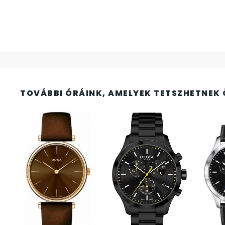
FESTINA
2
FIGURÁS ÉBRESZTŐÓRÁK
33
FRANCIS DELON
1
FREELOOK
5
TOVÁBBI ÓRÁINK, AMELYEK TETSZHETNEK 
GUESS KARÓRÁK
109
HÁLÓZATI ÓRÁK
19
HOLLÓHÁZI PORCELÁN
14
ICE WATCH
226
KANDALLÓÓRÁK
6