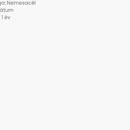
aga: Nemesacél
dátum
 1 év