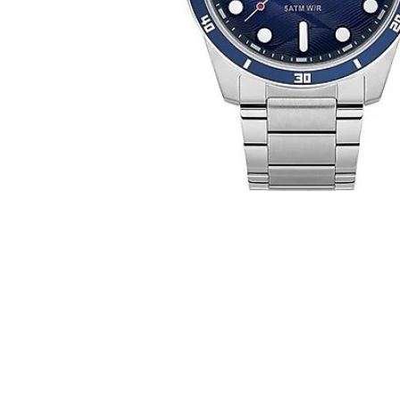
CASIO
615
DANIEL KLEIN
178
DIVAT KARÓRÁK (Curren, Oulm,Naviforce, D-
25
Ziner..)
DOXA
97
ESPRIT
56
FALIÓRÁK
187
FÉMCSATOK
20