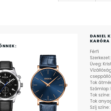
DANIEL K
KARÓRA 
ÖNNEK:
Férfi
Szerkezet
Üveg: Kri
Vízállósá
cseppálló
Tok átmé
Számlap: 
Tok színe:
Tok anya
Szíj színe: