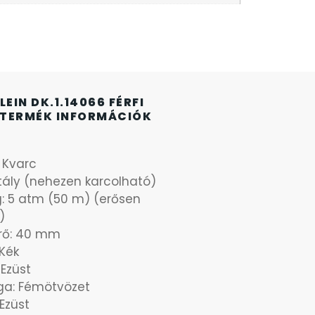
LEIN DK.1.14066 FÉRFI
TERMÉK INFORMÁCIÓK
: Kvarc
stály (nehezen karcolható)
g: 5 atm (50 m) (erősen
)
rő: 40 mm
Kék
 Ezüst
ga: Fémötvözet
 Ezüst