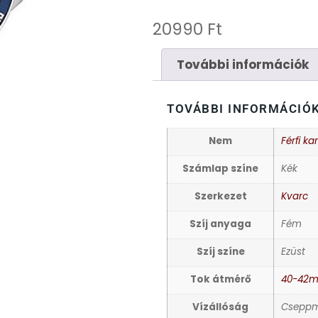
20990
Ft
További információk
TOVÁBBI INFORMÁCIÓ
Nem
Férfi ka
Számlap színe
Kék
Szerkezet
Kvarc
Szíj anyaga
Fém
Szíj színe
Ezüst
Tok átmérő
40-42
Vízállóság
Cseppm