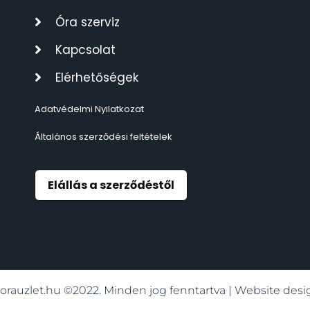
TIMESTAR HÁLÓZATI ÉBRESZTŐÓRÁK
3
Óra szerviz
Kapcsolat
TISSOT
6
Elérhetőségek
VOSTOK
96
Adatvédelmi Nyilatkozat
ZIPPO
111
Általános szerződési feltételek
ZSEBKÉS
12
Elállás a szerződéstől
ZSEBÓRÁK
48
ZSOLNAY PORCELÁN
42
orauzlet.hu ©2022. Minden jog fenntartva | Website de