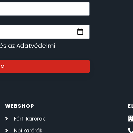
 és az Adatvédelmi
OM
WEBSHOP
E
Férfi karórák
Női karórák