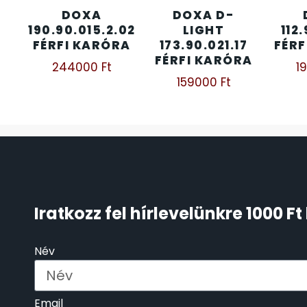
DOXA
DOXA D-
ÖNGYÚJTÓK
190.90.015.2.02
LIGHT
112.
83
FÉRFI KARÓRA
173.90.021.17
FÉRF
FÉRFI KARÓRA
ÓRAFORGATÓK
244000
Ft
1
11
159000
Ft
ÓRÁS GÉPEK
1
ÓRATARTÓ DOBOZOK
45
ORIENT
64
Iratkozz fel hírlevelünkre 1000 
POLICE
47
Név
PULSAR
11
SANTA BARBARA
7
Email