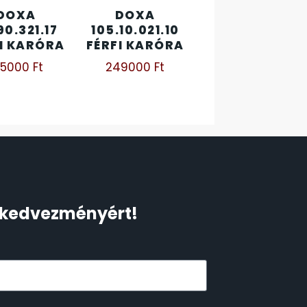
DOXA
DOXA
90.321.17
105.10.021.10
I KARÓRA
FÉRFI KARÓRA
95000
Ft
249000
Ft
Ft kedvezményért!