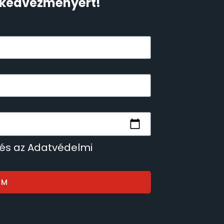
Ft kedvezményért!
 és az Adatvédelmi
OM