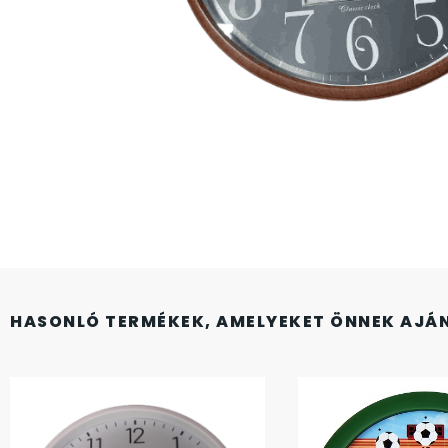
CASIO
615
DANIEL KLEIN
178
DIVAT KARÓRÁK (Curren, Oulm,Naviforce, D-
25
Ziner..)
DOXA
97
ESPRIT
56
HASONLÓ TERMÉKEK, AMELYEKET ÖNNEK AJÁ
FALIÓRÁK
187
FÉMCSATOK
20