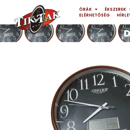
ÓRÁK
ÉKSZEREK
ELÉRHETŐSÉG
HÍRLE
AZE JEWELS
D
32
BIGOTTI Milano
128
CALYPSO
16
CANGO & RINALDI
4
CANGO & RINALDI CHARM
39
CANGO&RINALDI KARÓRÁK
14
CARTINI
221