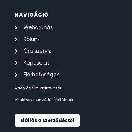
ÖNGYÚJTÓK
83
NAVIGÁCIÓ
Webáruház
ÓRAFORGATÓK
11
Rólunk
ÓRÁS GÉPEK
1
Óra szerviz
ÓRATARTÓ DOBOZOK
45
Kapcsolat
Elérhetőségek
ORIENT
64
Adatvédelmi Nyilatkozat
POLICE
47
Általános szerződési feltételek
PULSAR
11
Elállás a szerződéstől
SANTA BARBARA
7