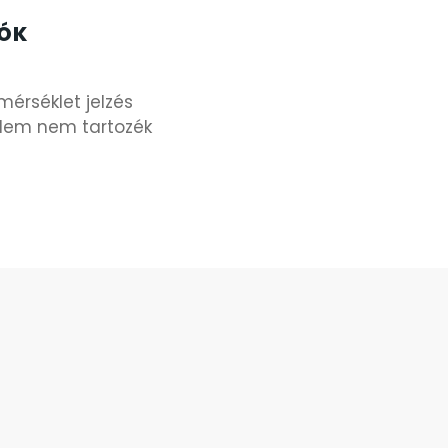
IÓK
mérséklet jelzés
elem nem tartozék