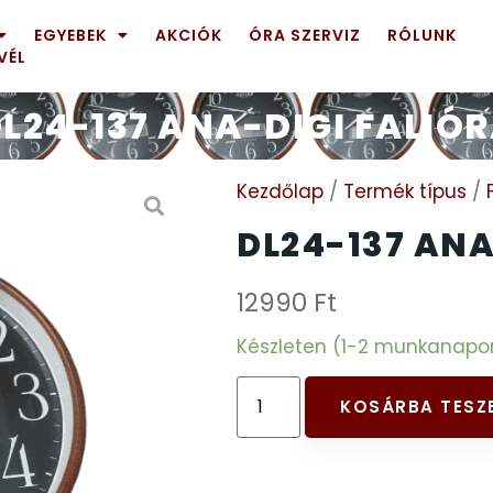
EGYEBEK
AKCIÓK
ÓRA SZERVIZ
RÓLUNK
VÉL
L24-137 ANA-DIGI FALIÓ
Kezdőlap
/
Termék típus
/
DL24-137 ANA
12990
Ft
Készleten (1-2 munkanapon b
KOSÁRBA TESZ