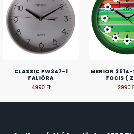
FESTINA
2
FIGURÁS ÉBRESZTŐÓRÁK
33
FRANCIS DELON
1
FREELOOK
5
GUESS KARÓRÁK
109
CLASSIC PW347-1
MERION 3514-
FALIÓRA
FOCIS ( 
HÁLÓZATI ÓRÁK
19
4990
Ft
2990
HOLLÓHÁZI PORCELÁN
14
ICE WATCH
226
KANDALLÓÓRÁK
6