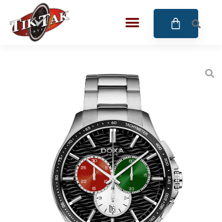
AZE JEWELS
BIGOTTI Milano
CALYPSO
CANGO & RINALDI
CANGO & RINALDI CHARM
CANGO&RINALDI KARÓRÁK