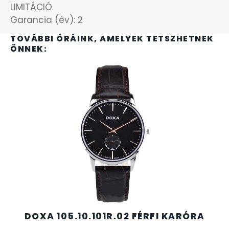
SANTA BARBARA
LIMITÁCIÓ
Garancia (év): 2
SECTOR
TOVÁBBI ÓRÁINK, AMELYEK TETSZHETNEK
ÖNNEK:
SEIKO
SENCOR
SERGIO TACCHINI
SLAZENGER
STOPPER
SZÁMOLÓGÉPEK
DOXA 105.10.101R.02 FÉRFI KARÓRA
SZÍJAK