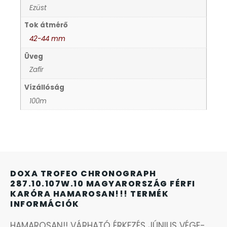
Ezüst
KANDALLÓÓRÁK
Tok átmérő
KENNETH COLE
42-44 mm
Üveg
LORUS
Zafír
Vízállóság
LOTUS STYLE
100m
MÁRKÁS KARÓRA SZÍJAK
MASERATI
DOXA TROFEO CHRONOGRAPH
MORGAN
287.10.107W.10 MAGYARORSZÁG FÉRFI
KARÓRA HAMAROSAN!!! TERMÉK
INFORMÁCIÓK
OKOSÓRA SZÍJAK
HAMAROSAN!! VÁRHATÓ ÉRKEZÉS JÚNIUS VÉGE-