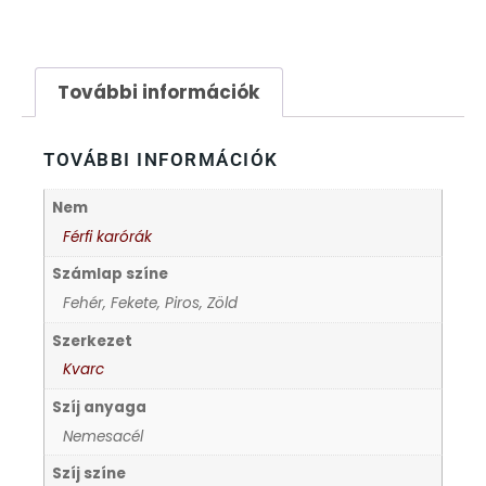
FESTINA
További információk
FIGURÁS ÉBRESZTŐÓRÁK
FRANCIS DELON
TOVÁBBI INFORMÁCIÓK
Nem
FREELOOK
Férfi karórák
GUESS KARÓRÁK
Számlap színe
Fehér, Fekete, Piros, Zöld
HÁLÓZATI ÓRÁK
Szerkezet
Kvarc
HOLLÓHÁZI PORCELÁN
Szíj anyaga
Nemesacél
ICE WATCH
Szíj színe