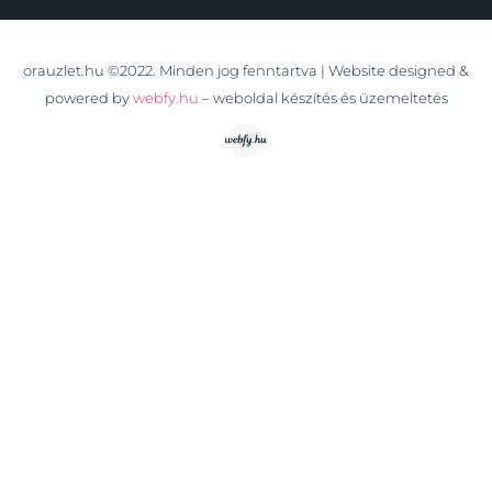
orauzlet.hu ©2022. Minden jog fenntartva | Website designed &
powered by
webfy.hu
– weboldal készítés és üzemeltetés