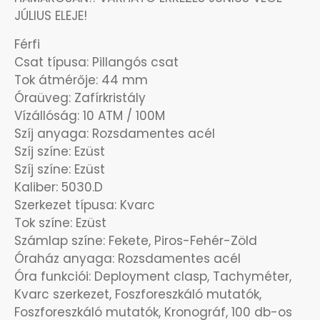
OKOSÓRÁK
JÚLIUS ELEJE!
Férfi
ÖNGYÚJTÓK
Csat típusa: Pillangós csat
Tok átmérője: 44 mm
ÓRAFORGATÓK
Óraüveg: Zafírkristály
Vízállóság: 10 ATM / 100M
ÓRÁS GÉPEK
Szíj anyaga: Rozsdamentes acél
Szíj színe: Ezüst
ÓRATARTÓ DOBOZOK
Szíj színe: Ezüst
Kaliber: 5030.D
Szerkezet típusa: Kvarc
ORIENT
Tok színe: Ezüst
Számlap színe: Fekete, Piros-Fehér-Zöld
POLICE
Óraház anyaga: Rozsdamentes acél
Óra funkciói: Deployment clasp, Tachyméter,
PULSAR
Kvarc szerkezet, Foszforeszkáló mutatók,
Foszforeszkáló mutatók, Kronográf, 100 db-os