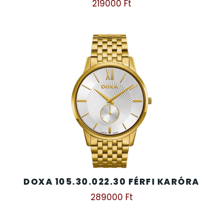
219000
Ft
TIMESTAR HÁLÓZATI ÉBRESZTŐÓRÁK
TISSOT
VOSTOK
ZIPPO
ZSEBKÉS
ZSEBÓRÁK
DOXA 105.30.022.30 FÉRFI KARÓRA
ZSOLNAY PORCELÁN
289000
Ft