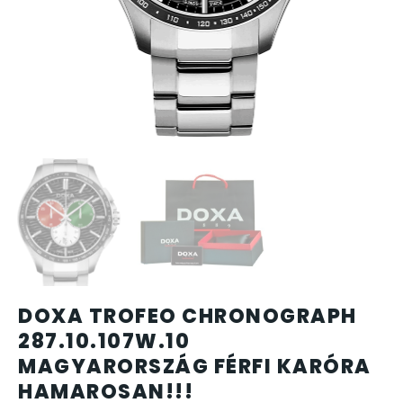
CARTINI
CASIO
DANIEL KLEIN
DIVAT KARÓRÁK (Curren, Oulm,Naviforce, D-Ziner..
DOXA
ESPRIT
DOXA TROFEO CHRONOGRAPH
FALIÓRÁK
287.10.107W.10
MAGYARORSZÁG FÉRFI KARÓRA
FÉMCSATOK
HAMAROSAN!!!