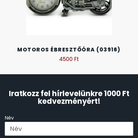
SANTA BARBARA
7
SECTOR
17
SEIKO
62
MOTOROS ÉBRESZTŐÓRA (03916)
4500
Ft
SENCOR
49
SERGIO TACCHINI
26
Iratkozz fel hírlevelünkre 1000 Ft
SLAZENGER
7
kedvezményért!
STOPPER
4
Név
SZÁMOLÓGÉPEK
13