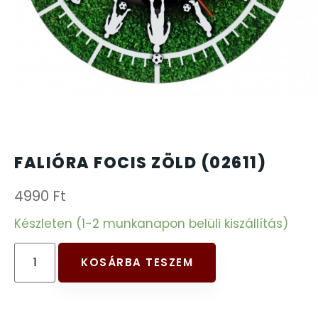
CARTINI
221
CASIO
615
DANIEL KLEIN
178
DIVAT KARÓRÁK (Curren, Oulm,Naviforce, D-
25
FALIÓRA FOCIS ZÖLD (02611)
Ziner..)
4990
Ft
DOXA
97
Készleten (1-2 munkanapon belüli kiszállítás)
ESPRIT
56
KOSÁRBA TESZEM
FALIÓRÁK
187