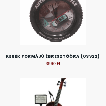
KANDALLÓÓRÁK
6
KENNETH COLE
43
LORUS
237
LOTUS STYLE
91
KERÉK FORMÁJÚ ÉBRESZTŐÓRA (03922)
MÁRKÁS KARÓRA SZÍJAK
3990
Ft
12
MASERATI
95
MORGAN
3
OKOSÓRA SZÍJAK
9