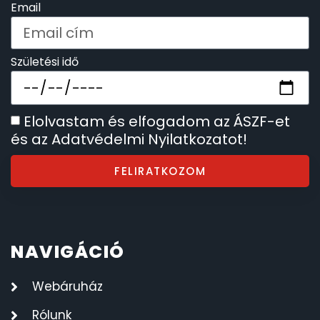
Email
SZÍJAK
8
TIMESTAR HÁLÓZATI ÉBRESZTŐÓRÁK
3
Születési idő
TISSOT
6
Elolvastam és elfogadom az ÁSZF-et
VOSTOK
96
és az Adatvédelmi Nyilatkozatot!
FELIRATKOZOM
ZIPPO
111
ZSEBKÉS
12
NAVIGÁCIÓ
ZSEBÓRÁK
48
Webáruház
ZSOLNAY PORCELÁN
42
Rólunk