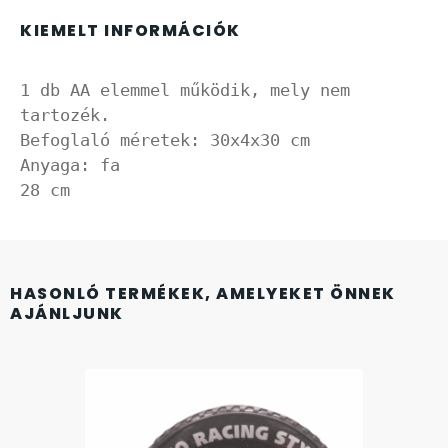
FÉMCSATOK
20
KIEMELT INFORMÁCIÓK
FESTINA
2
1 db AA elemmel működik, mely nem 
FIGURÁS ÉBRESZTŐÓRÁK
33
tartozék.

Befoglaló méretek: 30x4x30 cm

FRANCIS DELON
Anyaga: fa

1
28 cm
FREELOOK
5
GUESS KARÓRÁK
109
HASONLÓ TERMÉKEK, AMELYEKET ÖNNEK
AJÁNLJUNK
HÁLÓZATI ÓRÁK
19
HOLLÓHÁZI PORCELÁN
14
ICE WATCH
226