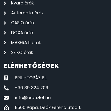
Kvarc órák
Automata órák
CASIO órák
DOXA órák
MASERATI órák
SEIKO órák
ELÉRHETŐSÉGEK
BRILL-TOPÁZ Bt.
+36 89 324 209
info@orauzlet.hu
8500 Pápa, Deák Ferenc utca 1.