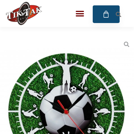
AZE JEWELS
32
BIGOTTI Milano
128
CALYPSO
16
CANGO & RINALDI
4
CANGO & RINALDI CHARM
39
CANGO&RINALDI KARÓRÁK
14