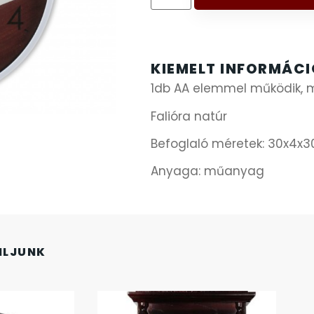
KIEMELT INFORMÁC
1db AA elemmel működik, m
Falióra natúr
Befoglaló méretek: 30x4x
Anyaga: műanyag
NLJUNK