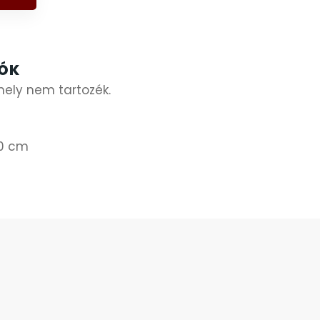
IÓK
ely nem tartozék.
30 cm