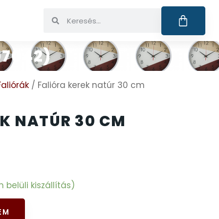
07042)
Faliórák
/ Falióra kerek natúr 30 cm
EK NATÚR 30 CM
elüli kiszállítás)
EM