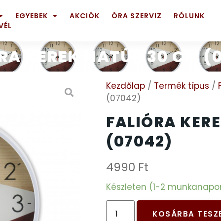
EGYEBEK
AKCIÓK
ÓRA SZERVIZ
RÓLUNK
VÉL
RA KEREK NATÚR 30 CM (
Kezdőlap
/
Termék típus
/
(07042)
FALIÓRA KER
(07042)
4990
Ft
Készleten (1-2 munkanapon b
KOSÁRBA TESZ