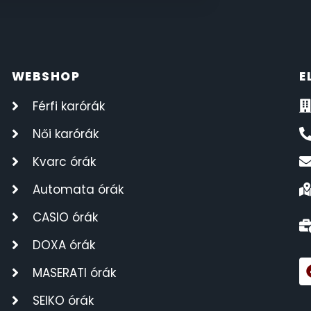
WEBSHOP
E
Férfi karórák
Női karórák
Kvarc órák
Automata órák
CASIO órák
DOXA órák
MASERATI órák
SEIKO órák