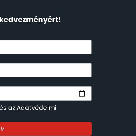
Ft kedvezményért!
 és az Adatvédelmi
OM