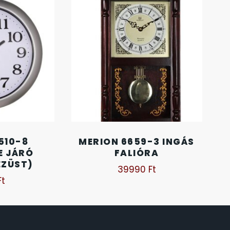
510-8
MERION 6659-3 INGÁS
E JÁRÓ
FALIÓRA
EZÜST)
39990
Ft
Ft