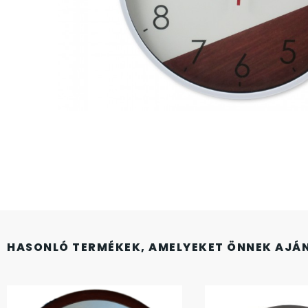
CASIO
615
DANIEL KLEIN
178
DIVAT KARÓRÁK (Curren, Oulm,Naviforce, D-
25
Ziner..)
DOXA
97
ESPRIT
56
FALIÓRÁK
187
HASONLÓ TERMÉKEK, AMELYEKET ÖNNEK AJÁ
FÉMCSATOK
20