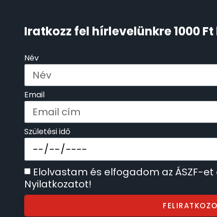
KENNETH COLE
43
Iratkozz fel hírlevelünkre 1000 
LORUS
237
Név
LOTUS STYLE
91
Email
MÁRKÁS KARÓRA SZÍJAK
12
MASERATI
Születési idő
95
MORGAN
3
Elolvastam és elfogadom az ÁSZF-et
Nyilatkozatot!
OKOSÓRA SZÍJAK
9
FELIRATKOZ
OKOSÓRÁK
55