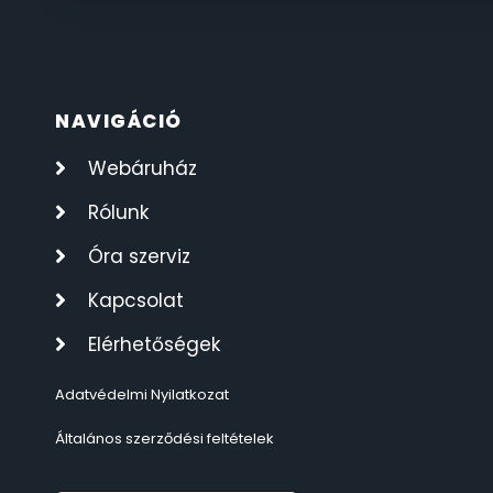
ÖNGYÚJTÓK
83
ÓRAFORGATÓK
11
NAVIGÁCIÓ
ÓRÁS GÉPEK
Webáruház
1
Rólunk
ÓRATARTÓ DOBOZOK
45
Óra szerviz
ORIENT
64
Kapcsolat
Elérhetőségek
POLICE
47
Adatvédelmi Nyilatkozat
PULSAR
11
Általános szerződési feltételek
SANTA BARBARA
7