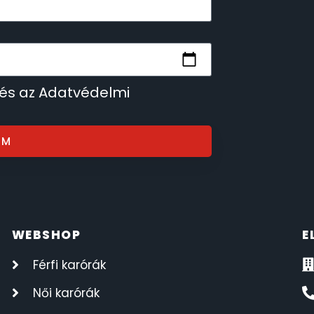
 és az Adatvédelmi
OM
WEBSHOP
E
Férfi karórák
Női karórák