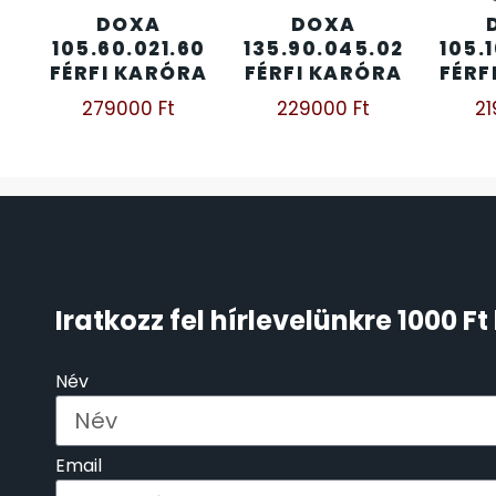
DOXA
DOXA
ÖNGYÚJTÓK
105.60.021.60
135.90.045.02
105.
83
FÉRFI KARÓRA
FÉRFI KARÓRA
FÉRF
ÓRAFORGATÓK
279000
Ft
229000
Ft
2
11
ÓRÁS GÉPEK
1
ÓRATARTÓ DOBOZOK
45
ORIENT
64
Iratkozz fel hírlevelünkre 1000 
POLICE
47
Név
PULSAR
11
Email
SANTA BARBARA
7