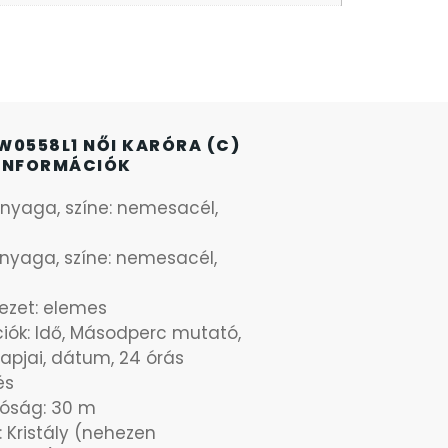
W0558L1 NŐI KARÓRA (C)
INFORMÁCIÓK
Anyaga, színe: nemesacél,
t
anyaga, színe: nemesacél,
t
ezet: elemes
iók: Idő, Másodperc mutató,
apjai, dátum, 24 órás
és
lóság: 30 m
 Kristály (nehezen