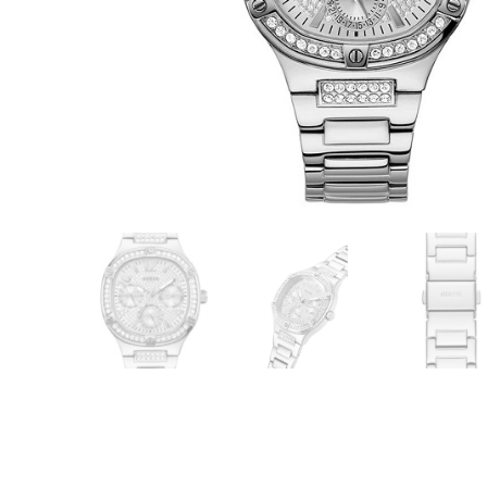
CASIO
615
DANIEL KLEIN
178
DIVAT KARÓRÁK (Curren, Oulm,Naviforce, D-
25
Ziner..)
DOXA
97
ESPRIT
56
FALIÓRÁK
187
FÉMCSATOK
20