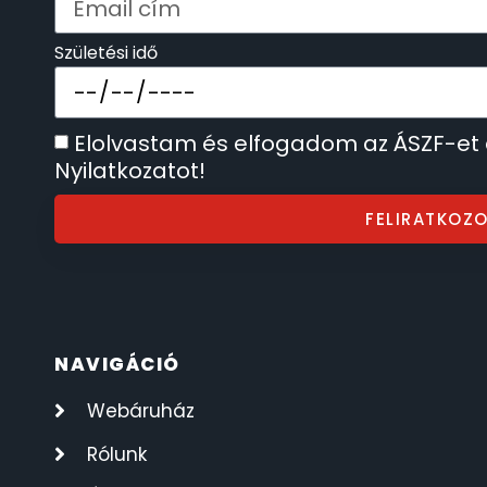
SECTOR
17
Születési idő
SEIKO
62
Elolvastam és elfogadom az ÁSZF-et
SENCOR
49
Nyilatkozatot!
SERGIO TACCHINI
26
FELIRATKOZ
SLAZENGER
7
STOPPER
4
NAVIGÁCIÓ
SZÁMOLÓGÉPEK
13
Webáruház
SZÍJAK
Rólunk
8