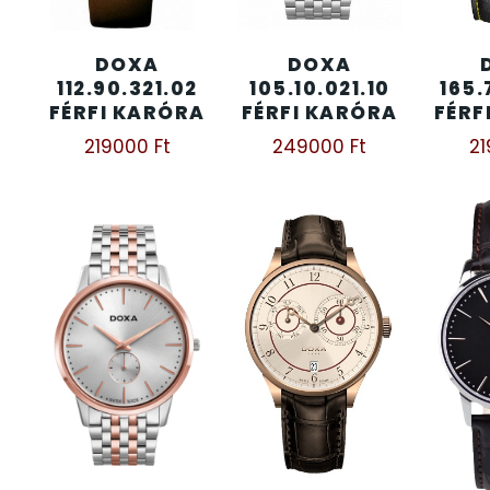
KENNETH COLE
43
DOXA
DOXA
112.90.321.02
105.10.021.10
165.
FÉRFI KARÓRA
FÉRFI KARÓRA
FÉRF
LORUS
237
219000
Ft
249000
Ft
2
LOTUS STYLE
91
MÁRKÁS KARÓRA SZÍJAK
12
MASERATI
95
MORGAN
3
OKOSÓRA SZÍJAK
9
OKOSÓRÁK
55