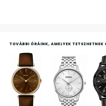
FESTINA
2
FIGURÁS ÉBRESZTŐÓRÁK
33
FRANCIS DELON
1
FREELOOK
5
TOVÁBBI ÓRÁINK, AMELYEK TETSZHETNEK 
GUESS KARÓRÁK
109
HÁLÓZATI ÓRÁK
19
HOLLÓHÁZI PORCELÁN
14
ICE WATCH
226
KANDALLÓÓRÁK
6