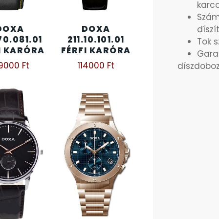
karc
Száml
DOXA
DOXA
díszí
70.081.01
211.10.101.01
Tok 
I KARÓRA
FÉRFI KARÓRA
Garan
19000
Ft
114000
Ft
díszdoboz