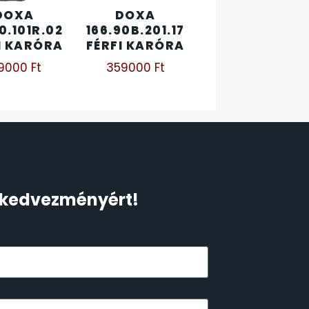
DOXA
DOXA
10.101R.02
166.90B.201.17
I KARÓRA
FÉRFI KARÓRA
19000
Ft
359000
Ft
Ft kedvezményért!