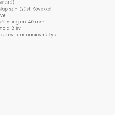
olható)
ap szín: Ezüst, Kövekkel
tve
szélesség ca. 40 mm
cia: 2 év
zal és információs kártya.