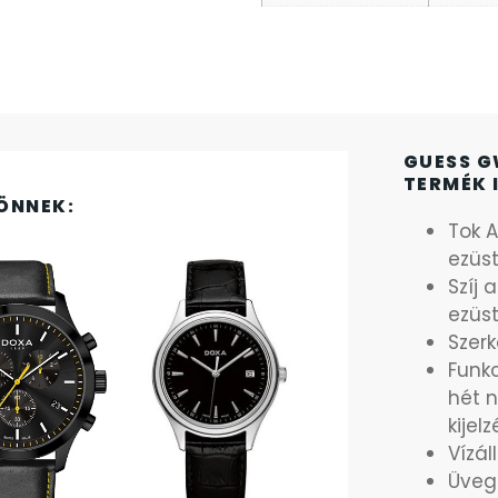
GUESS G
TERMÉK 
ÖNNEK:
Tok 
ezüs
Szíj 
ezüs
Szerk
Funkc
hét n
kijelz
Vízál
Üveg: