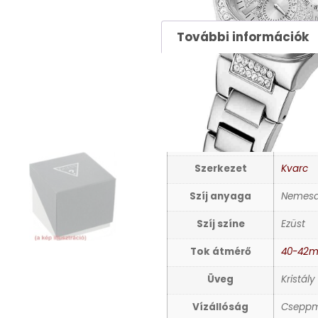
81990
Ft
További információk
TOVÁBBI INFORMÁCIÓ
Nem
Női kar
Számlap színe
Ezüst
Szerkezet
Kvarc
Szíj anyaga
Nemesa
Szíj színe
Ezüst
Tok átmérő
40-42
Üveg
Kristály
Vízállóság
Cseppm