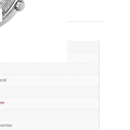
K
órák
cél
mm
entes