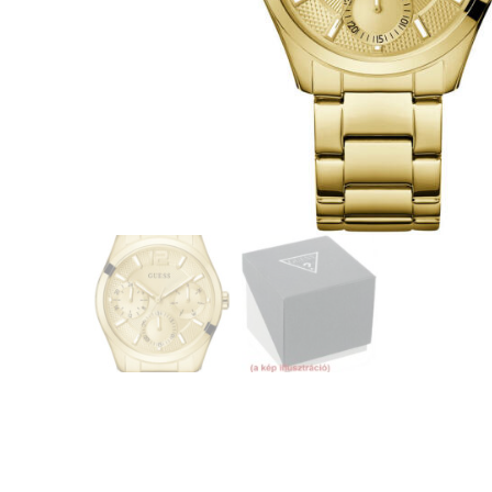
CASIO
615
DANIEL KLEIN
178
DIVAT KARÓRÁK (Curren, Oulm,Naviforce, D-
25
Ziner..)
DOXA
97
ESPRIT
56
FALIÓRÁK
187
FÉMCSATOK
20