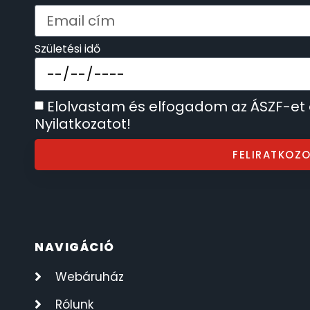
SECTOR
17
Születési idő
SEIKO
62
SENCOR
49
Elolvastam és elfogadom az ÁSZF-et
Nyilatkozatot!
SERGIO TACCHINI
26
FELIRATKOZ
SLAZENGER
7
STOPPER
4
NAVIGÁCIÓ
SZÁMOLÓGÉPEK
13
Webáruház
SZÍJAK
8
Rólunk