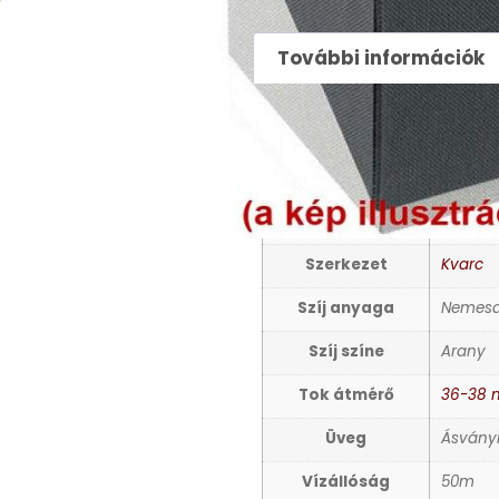
65990
Ft
További információk
TOVÁBBI INFORMÁCIÓ
Nem
Női kar
Számlap színe
Arany
Szerkezet
Kvarc
Szíj anyaga
Nemesa
Szíj színe
Arany
Tok átmérő
36-38
Üveg
Ásvány
Vízállóság
50m