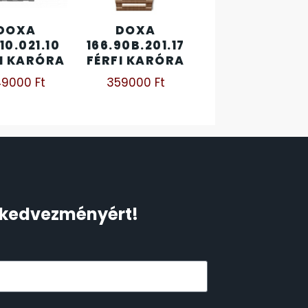
DOXA
DOXA
10.021.10
166.90B.201.17
I KARÓRA
FÉRFI KARÓRA
49000
Ft
359000
Ft
Ft kedvezményért!