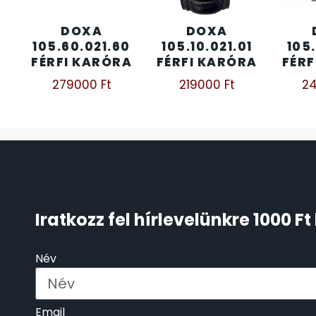
ÖNGYÚJTÓK
DOXA
DOXA
83
105.60.021.60
105.10.021.01
105.
FÉRFI KARÓRA
FÉRFI KARÓRA
FÉRF
ÓRAFORGATÓK
11
279000
Ft
219000
Ft
2
ÓRÁS GÉPEK
1
ÓRATARTÓ DOBOZOK
45
ORIENT
64
Iratkozz fel hírlevelünkre 1000 
POLICE
47
Név
PULSAR
11
SANTA BARBARA
7
Email