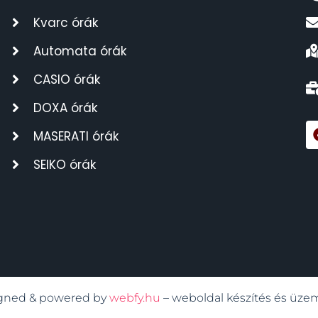
Kvarc órák
Automata órák
CASIO órák
DOXA órák
MASERATI órák
SEIKO órák
signed & powered by
webfy.hu
– weboldal készítés és üze