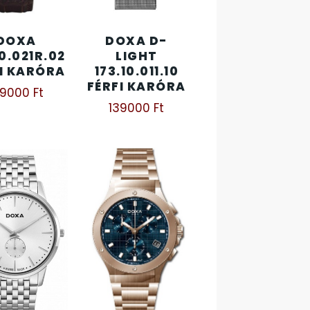
DOXA
DOXA D-
10.021R.02
LIGHT
I KARÓRA
173.10.011.10
FÉRFI KARÓRA
99000
Ft
139000
Ft