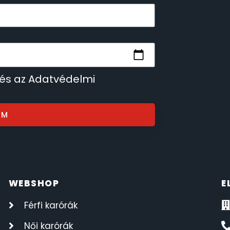
 és az Adatvédelmi
OM
WEBSHOP
E
Férfi karórák
Női karórák