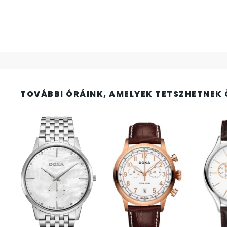
FESTINA
2
FIGURÁS ÉBRESZTŐÓRÁK
33
FRANCIS DELON
1
FREELOOK
5
TOVÁBBI ÓRÁINK, AMELYEK TETSZHETNEK 
GUESS KARÓRÁK
109
HÁLÓZATI ÓRÁK
19
HOLLÓHÁZI PORCELÁN
14
ICE WATCH
226
KANDALLÓÓRÁK
6