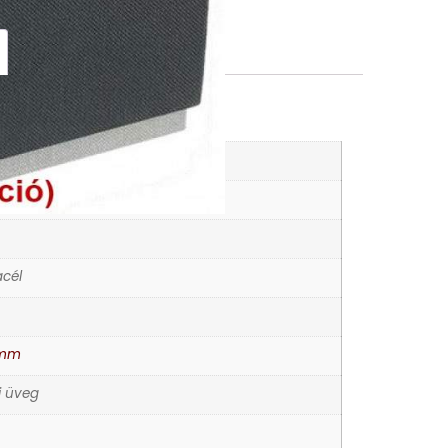
K
órák
cél
 mm
i üveg