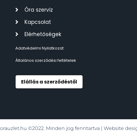
TIMESTAR HÁLÓZATI ÉBRESZTŐÓRÁK
3
Óra szerviz
Kapcsolat
TISSOT
6
Elérhetőségek
VOSTOK
96
Adatvédelmi Nyilatkozat
ZIPPO
111
Általános szerződési feltételek
ZSEBKÉS
12
Elállás a szerződéstől
ZSEBÓRÁK
48
ZSOLNAY PORCELÁN
42
orauzlet.hu ©2022. Minden jog fenntartva | Website de