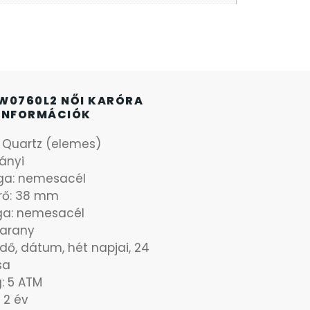
W0760L2 NŐI KARÓRA
INFORMÁCIÓK
: Quartz (elemes)
ányi
ga: nemesacél
rő: 38 mm
ga: nemesacél
: arany
idő, dátum, hét napjai, 24
sa
g: 5 ATM
 2 év