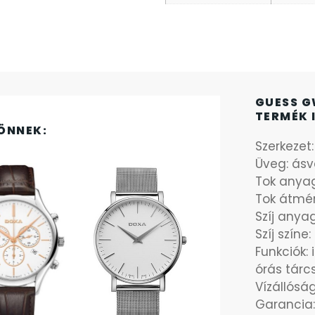
GUESS G
TERMÉK 
ÖNNEK:
Szerkezet
Üveg: ásv
Tok anya
Tok átmé
Szíj anya
Szíj színe
Funkciók: 
órás tárc
Vízállósá
Garancia: