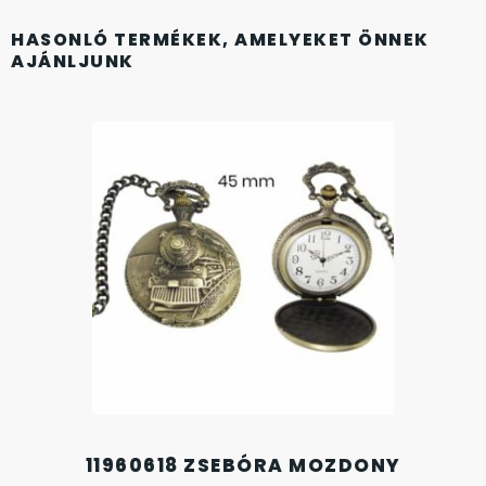
KANDALLÓÓRÁK
HASONLÓ TERMÉKEK, AMELYEKET ÖNNEK
AJÁNLJUNK
KENNETH COLE
LORUS
LOTUS STYLE
MÁRKÁS KARÓRA SZÍJAK
MASERATI
MORGAN
OKOSÓRA SZÍJAK
11960618 ZSEBÓRA MOZDONY