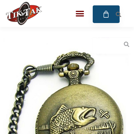
AZE JEWELS
BIGOTTI Milano
CALYPSO
CANGO & RINALDI
CANGO & RINALDI CHARM
CANGO&RINALDI KARÓRÁK