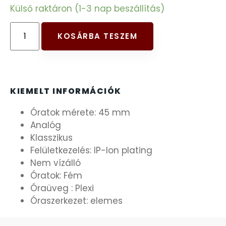
Külső raktáron (1-3 nap beszállítás)
FESTINA
KOSÁRBA TESZEM
FIGURÁS ÉBRESZTŐÓRÁK
FRANCIS DELON
KIEMELT INFORMÁCIÓK
FREELOOK
Óratok mérete: 45 mm
Analóg
GUESS KARÓRÁK
Klasszikus
Felületkezelés: IP-Ion plating
HÁLÓZATI ÓRÁK
Nem vízálló
Óratok: Fém
HOLLÓHÁZI PORCELÁN
Óraüveg : Plexi
Óraszerkezet: elemes
ICE WATCH