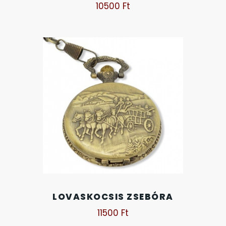
10500
Ft
OKOSÓRÁK
ÖNGYÚJTÓK
ÓRAFORGATÓK
ÓRÁS GÉPEK
ÓRATARTÓ DOBOZOK
ORIENT
POLICE
LOVASKOCSIS ZSEBÓRA
PULSAR
11500
Ft