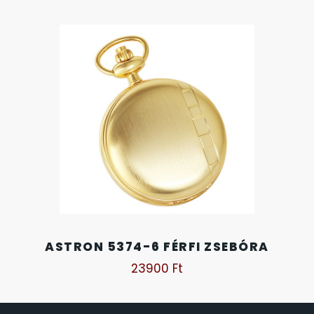
SANTA BARBARA
SECTOR
SEIKO
SENCOR
SERGIO TACCHINI
SLAZENGER
STOPPER
ASTRON 5374-6 FÉRFI ZSEBÓRA
23900
Ft
SZÁMOLÓGÉPEK
SZÍJAK