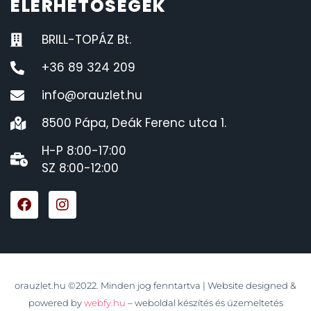
ELÉRHETŐSÉGEK
BRILL-TOPÁZ Bt.
+36 89 324 209
info@orauzlet.hu
8500 Pápa, Deák Ferenc utca 1.
H-P 8:00-17:00
SZ 8:00-12:00
orauzlet.hu ©2022. Minden jog fenntartva | Website designed &
powered by
webfy.hu
– weboldal készítés és üzemeltetés