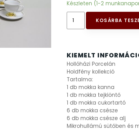
Készleten (1-2 munkanapon b
KOSÁRBA TESZ
KIEMELT INFORMÁC
Hollóházi Porcelán
Holdfény kollekció
Tartalma:
1 db mokka kanna
1 db mokka tejkiöntő
1 db mokka cukortartó
6 db mokka csésze
6 db mokka csésze alj
Mikrohullámú sütőben és