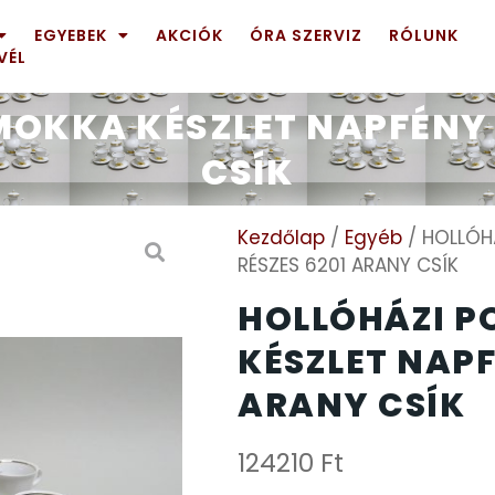
EGYEBEK
AKCIÓK
ÓRA SZERVIZ
RÓLUNK
VÉL
OKKA KÉSZLET NAPFÉNY –
CSÍK
Kezdőlap
/
Egyéb
/ HOLLÓH
RÉSZES 6201 ARANY CSÍK
HOLLÓHÁZI 
KÉSZLET NAPF
ARANY CSÍK
124210
Ft