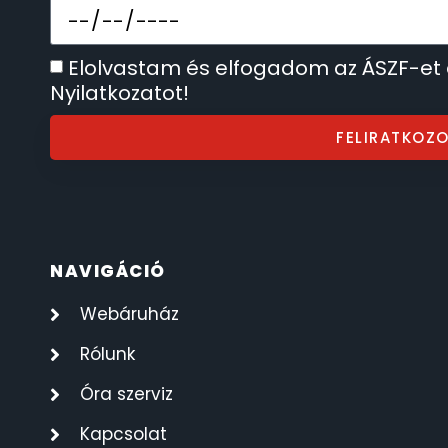
ÖNGYÚJTÓK
83
Elolvastam és elfogadom az ÁSZF-et
Nyilatkozatot!
ÓRAFORGATÓK
11
FELIRATKOZ
ÓRÁS GÉPEK
1
ÓRATARTÓ DOBOZOK
45
ORIENT
64
NAVIGÁCIÓ
Webáruház
POLICE
47
Rólunk
PULSAR
11
Óra szerviz
SANTA BARBARA
7
Kapcsolat