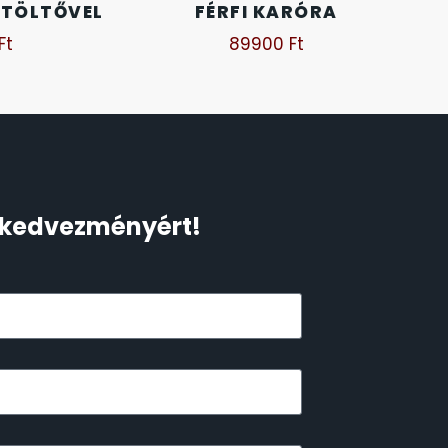
 TÖLTŐVEL
FÉRFI KARÓRA
Ft
89900
Ft
Ft kedvezményért!