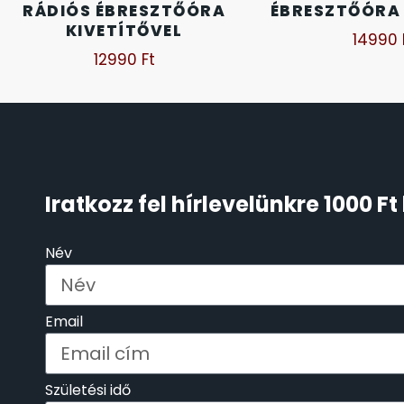
RÁDIÓS ÉBRESZTŐÓRA
ÉBRESZTŐÓRA
KIVETÍTŐVEL
14990
KENNETH COLE
43
12990
Ft
LORUS
237
LOTUS STYLE
91
MÁRKÁS KARÓRA SZÍJAK
12
Iratkozz fel hírlevelünkre 1000 
MASERATI
95
Név
MORGAN
3
Email
OKOSÓRA SZÍJAK
9
OKOSÓRÁK
Születési idő
55