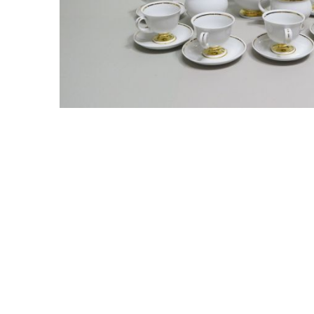
CASIO
615
DANIEL KLEIN
178
DIVAT KARÓRÁK (Curren, Oulm,Naviforce, D-
25
Ziner..)
DOXA
97
ESPRIT
56
FALIÓRÁK
187
FÉMCSATOK
20