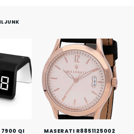
NLJUNK
 7900 QI
MASERATI R8851125002