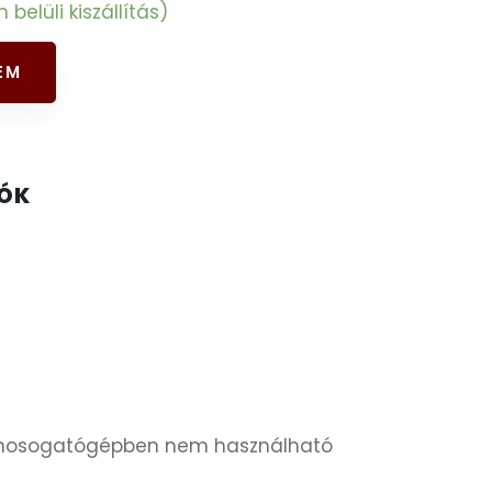
elüli kiszállítás)
EM
IÓK
 mosogatógépben nem használható