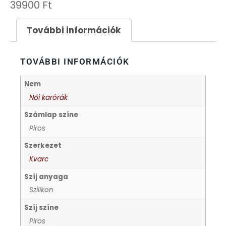
39900
Ft
FESTINA
További információk
FIGURÁS ÉBRESZTŐÓRÁK
TOVÁBBI INFORMÁCIÓK
FRANCIS DELON
Nem
Női karórák
FREELOOK
Számlap színe
GUESS KARÓRÁK
Piros
Szerkezet
HÁLÓZATI ÓRÁK
Kvarc
Szíj anyaga
HOLLÓHÁZI PORCELÁN
Szilikon
Szíj színe
ICE WATCH
Piros