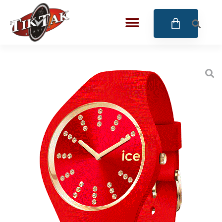
AZE JEWELS
BIGOTTI Milano
CALYPSO
CANGO & RINALDI
CANGO & RINALDI CHARM
CANGO&RINALDI KARÓRÁK