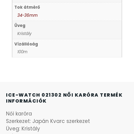
KANDALLÓÓRÁK
Tok átmérő
34-36mm
KENNETH COLE
Üveg
Kristály
LORUS
Vízállóság
100m
LOTUS STYLE
MÁRKÁS KARÓRA SZÍJAK
MASERATI
ICE-WATCH 021302 NŐI KARÓRA TERMÉK
INFORMÁCIÓK
MORGAN
Női karóra
Szerkezet: Japán Kvarc szerkezet
OKOSÓRA SZÍJAK
Üveg: Kristály