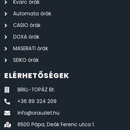
Kvarc órák
Automata órák
CASIO órák
DOXA órák
MASERATI órák
SEIKO órák
ELÉRHETŐSÉGEK
BRILL-TOPÁZ Bt.
+36 89 324 209
info@orauzlet.hu
8500 Pápa, Deák Ferenc utca 1.