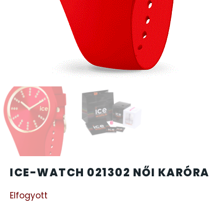
CARTINI
CASIO
DANIEL KLEIN
DIVAT KARÓRÁK (Curren, Oulm,Naviforce, D-Ziner..
DOXA
ESPRIT
ICE-WATCH 021302 NŐI KARÓRA
FALIÓRÁK
Elfogyott
FÉMCSATOK