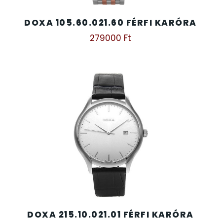
DOXA 105.60.021.60 FÉRFI KARÓRA
TIMESTAR HÁLÓZATI ÉBRESZTŐÓRÁK
279000
Ft
TISSOT
VOSTOK
ZIPPO
ZSEBKÉS
ZSEBÓRÁK
ZSOLNAY PORCELÁN
DOXA 215.10.021.01 FÉRFI KARÓRA