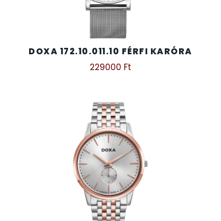
SANTA BARBARA
SECTOR
DOXA 172.10.011.10 FÉRFI KARÓRA
SEIKO
229000
Ft
SENCOR
SERGIO TACCHINI
SLAZENGER
STOPPER
SZÁMOLÓGÉPEK
SZÍJAK