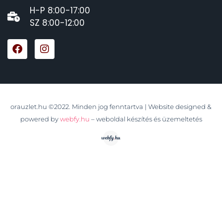
H-P 8:00-17:00
SZ 8:00-12:00
orauzlet.hu ©2022. Minden jog fenntartva | Website designed &
powered by
webfy.hu
– weboldal készítés és üzemeltetés