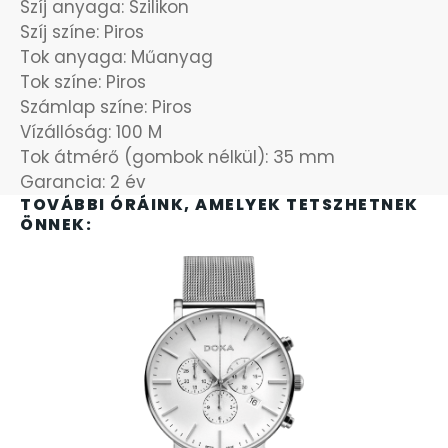
Szíj anyaga: Szilikon
OKOSÓRÁK
Szíj színe: Piros
Tok anyaga: Műanyag
ÖNGYÚJTÓK
Tok színe: Piros
Számlap színe: Piros
ÓRAFORGATÓK
Vízállóság: 100 M
Tok átmérő (gombok nélkül): 35 mm
ÓRÁS GÉPEK
Garancia: 2 év
TOVÁBBI ÓRÁINK, AMELYEK TETSZHETNEK
ÖNNEK:
ÓRATARTÓ DOBOZOK
ORIENT
POLICE
PULSAR