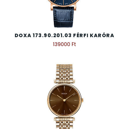
SANTA BARBARA
SECTOR
SEIKO
DOXA 173.90.201.03 FÉRFI KARÓRA
139000
Ft
SENCOR
SERGIO TACCHINI
SLAZENGER
STOPPER
SZÁMOLÓGÉPEK
SZÍJAK