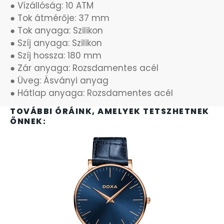
● Vízállóság: 10 ATM
OKOSÓRÁK
● Tok átmérője: 37 mm
● Tok anyaga: Szilikon
ÖNGYÚJTÓK
● Szíj anyaga: Szilikon
● Szíj hossza: 180 mm
ÓRAFORGATÓK
● Zár anyaga: Rozsdamentes acél
● Üveg: Ásványi anyag
ÓRÁS GÉPEK
● Hátlap anyaga: Rozsdamentes acél
TOVÁBBI ÓRÁINK, AMELYEK TETSZHETNEK
ÓRATARTÓ DOBOZOK
ÖNNEK:
ORIENT
POLICE
PULSAR