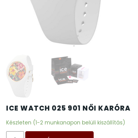
CARTINI
CASIO
DANIEL KLEIN
DIVAT KARÓRÁK (Curren, Oulm,Naviforce, D-Ziner..
DOXA
ESPRIT
ICE WATCH 025 901 NŐI KARÓRA
FALIÓRÁK
Készleten (1-2 munkanapon belüli kiszállítás)
FÉMCSATOK