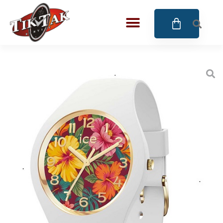
AZE JEWELS
BIGOTTI Milano
CALYPSO
CANGO & RINALDI
CANGO & RINALDI CHARM
CANGO&RINALDI KARÓRÁK