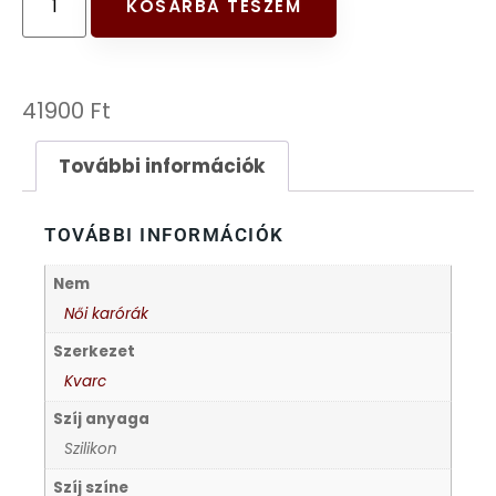
KOSÁRBA TESZEM
FESTINA
FIGURÁS ÉBRESZTŐÓRÁK
41900
Ft
FRANCIS DELON
További információk
FREELOOK
TOVÁBBI INFORMÁCIÓK
GUESS KARÓRÁK
Nem
Női karórák
HÁLÓZATI ÓRÁK
Szerkezet
Kvarc
HOLLÓHÁZI PORCELÁN
Szíj anyaga
Szilikon
ICE WATCH
Szíj színe