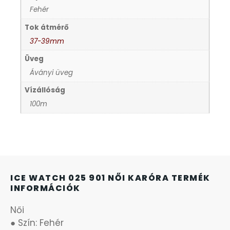
Fehér
KANDALLÓÓRÁK
Tok átmérő
KENNETH COLE
37-39mm
Üveg
LORUS
Áványi üveg
Vízállóság
LOTUS STYLE
100m
MÁRKÁS KARÓRA SZÍJAK
MASERATI
ICE WATCH 025 901 NŐI KARÓRA TERMÉK
MORGAN
INFORMÁCIÓK
OKOSÓRA SZÍJAK
Női
● Szín: Fehér