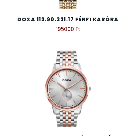
TIMESTAR HÁLÓZATI ÉBRESZTŐÓRÁK
DOXA 112.90.321.17 FÉRFI KARÓRA
195000
Ft
TISSOT
VOSTOK
ZIPPO
ZSEBKÉS
ZSEBÓRÁK
ZSOLNAY PORCELÁN