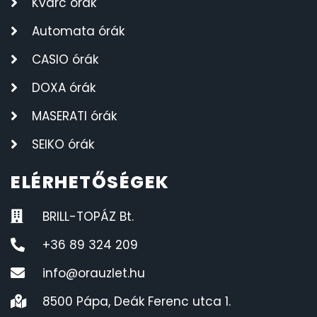
Kvarc órák
Automata órák
CASIO órák
DOXA órák
MASERATI órák
SEIKO órák
ELÉRHETŐSÉGEK
BRILL-TOPÁZ Bt.
+36 89 324 209
info@orauzlet.hu
8500 Pápa, Deák Ferenc utca 1.