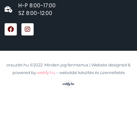
H-P 8:00-17:00
SZ 8:00-12:00
orauzlet.hu ©2022. Minden jog fenntartva | Website designed &
powered by
webfy.hu
– weboldal készítés és üzemeltetés