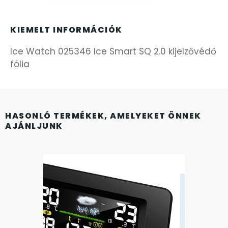
FÉMCSATOK
20
FESTINA
KIEMELT INFORMÁCIÓK
2
Ice Watch 025346 Ice Smart SQ 2.0 kijelzővédő
FIGURÁS ÉBRESZTŐÓRÁK
33
fólia
FRANCIS DELON
1
FREELOOK
5
HASONLÓ TERMÉKEK, AMELYEKET ÖNNEK
AJÁNLJUNK
GUESS KARÓRÁK
109
HÁLÓZATI ÓRÁK
19
HOLLÓHÁZI PORCELÁN
14
ICE WATCH
226