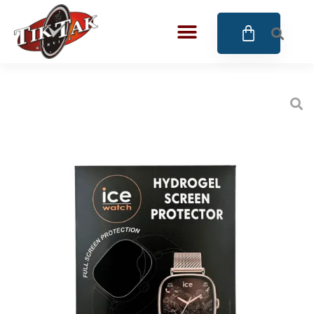
AZE JEWELS
32
BIGOTTI Milano
128
CALYPSO
16
CANGO & RINALDI
4
CANGO & RINALDI CHARM
39
CANGO&RINALDI KARÓRÁK
14