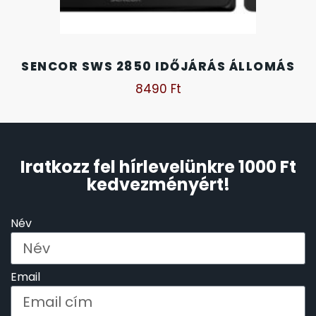
SANTA BARBARA
7
SECTOR
17
SENCOR SWS 2850 IDŐJÁRÁS ÁLLOMÁS
8490
Ft
SEIKO
62
SENCOR
49
Iratkozz fel hírlevelünkre 1000 Ft
SERGIO TACCHINI
26
kedvezményért!
SLAZENGER
7
Név
STOPPER
4
Email
SZÁMOLÓGÉPEK
13