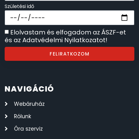
Születési idő
SZÍJAK
8
TIMESTAR HÁLÓZATI ÉBRESZTŐÓRÁK
3
Elolvastam és elfogadom az ÁSZF-et
és az Adatvédelmi Nyilatkozatot!
TISSOT
6
FELIRATKOZOM
VOSTOK
96
ZIPPO
111
NAVIGÁCIÓ
ZSEBKÉS
12
Webáruház
ZSEBÓRÁK
48
Rólunk
ZSOLNAY PORCELÁN
42
Óra szerviz