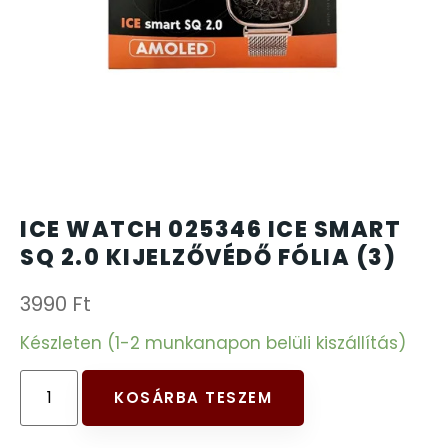
CARTINI
221
CASIO
615
DANIEL KLEIN
178
DIVAT KARÓRÁK (Curren, Oulm,Naviforce, D-
25
ICE WATCH 025346 ICE SMART
Ziner..)
SQ 2.0 KIJELZŐVÉDŐ FÓLIA (3)
DOXA
97
3990
Ft
ESPRIT
Készleten (1-2 munkanapon belüli kiszállítás)
56
FALIÓRÁK
187
KOSÁRBA TESZEM