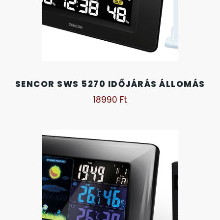
KANDALLÓÓRÁK
6
KENNETH COLE
43
LORUS
237
SENCOR SWS 5270 IDŐJÁRÁS ÁLLOMÁS
18990
Ft
LOTUS STYLE
91
MÁRKÁS KARÓRA SZÍJAK
12
MASERATI
95
MORGAN
3
OKOSÓRA SZÍJAK
9