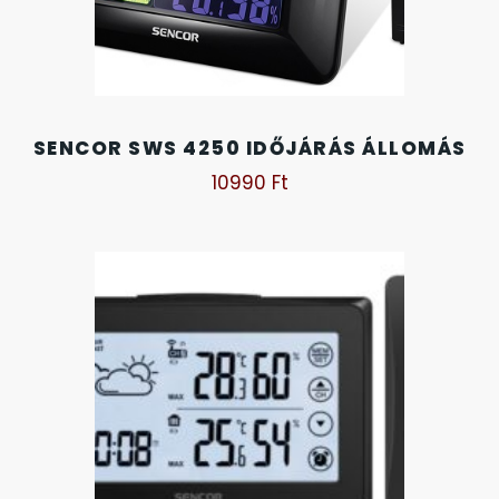
OKOSÓRÁK
55
ÖNGYÚJTÓK
83
SENCOR SWS 4250 IDŐJÁRÁS ÁLLOMÁS
ÓRAFORGATÓK
11
10990
Ft
ÓRÁS GÉPEK
1
ÓRATARTÓ DOBOZOK
45
ORIENT
64
POLICE
47
PULSAR
11