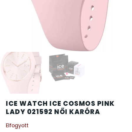
CARTINI
CASIO
DANIEL KLEIN
DIVAT KARÓRÁK (Curren, Oulm,Naviforce, D-Ziner..
DOXA
ESPRIT
ICE WATCH ICE COSMOS PINK
FALIÓRÁK
LADY 021592 NŐI KARÓRA
FÉMCSATOK
Elfogyott