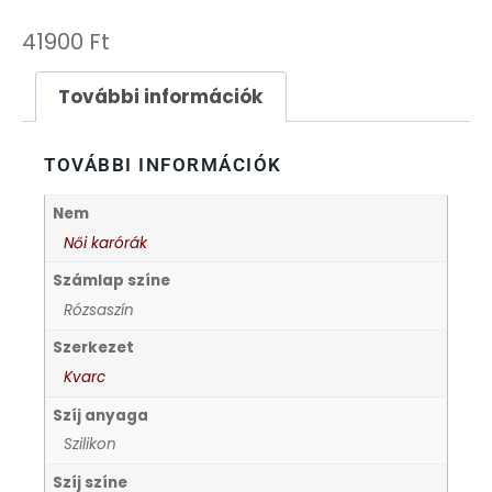
FESTINA
41900
Ft
FIGURÁS ÉBRESZTŐÓRÁK
További információk
FRANCIS DELON
TOVÁBBI INFORMÁCIÓK
FREELOOK
Nem
Női karórák
GUESS KARÓRÁK
Számlap színe
Rózsaszín
HÁLÓZATI ÓRÁK
Szerkezet
Kvarc
HOLLÓHÁZI PORCELÁN
Szíj anyaga
Szilikon
ICE WATCH
Szíj színe