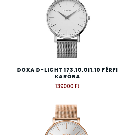
SANTA BARBARA
SECTOR
SEIKO
SENCOR
SERGIO TACCHINI
DOXA D-LIGHT 173.10.011.10 FÉRFI
KARÓRA
SLAZENGER
139000
Ft
STOPPER
SZÁMOLÓGÉPEK
SZÍJAK