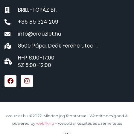
BRILL-TOPÁZ Bt.
+36 89 324 209
info@orauzlet.hu
8500 Pápa, Deák Ferenc utca 1.
H-P 8:00-17:00
SZ 8:00-12:00
orauzlet.hu ©2022. Minden jog fenntartva | Website designed &
powered by
webfy.hu
– weboldal készítés és üzemeltetés