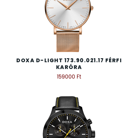
TIMESTAR HÁLÓZATI ÉBRESZTŐÓRÁK
TISSOT
VOSTOK
DOXA D-LIGHT 173.90.021.17 FÉRFI
KARÓRA
ZIPPO
159000
Ft
ZSEBKÉS
ZSEBÓRÁK
ZSOLNAY PORCELÁN