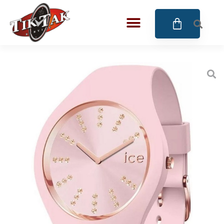
AZE JEWELS
BIGOTTI Milano
CALYPSO
CANGO & RINALDI
CANGO & RINALDI CHARM
CANGO&RINALDI KARÓRÁK