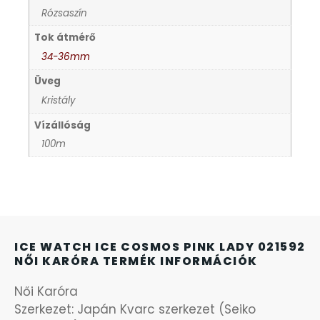
Rózsaszín
KANDALLÓÓRÁK
Tok átmérő
KENNETH COLE
34-36mm
Üveg
LORUS
Kristály
Vízállóság
LOTUS STYLE
100m
MÁRKÁS KARÓRA SZÍJAK
MASERATI
ICE WATCH ICE COSMOS PINK LADY 021592
MORGAN
NŐI KARÓRA TERMÉK INFORMÁCIÓK
Női Karóra
OKOSÓRA SZÍJAK
Szerkezet: Japán Kvarc szerkezet (Seiko