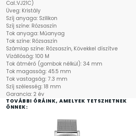
Cal.:VJ21C)
OKOSÓRÁK
Üveg: Kristály
Szíj anyaga: Szilikon
ÖNGYÚJTÓK
Szíj színe: Rózsaszín
Tok anyaga: Műanyag
ÓRAFORGATÓK
Tok színe: Rózsaszín
Számlap színe: Rózsaszín, Kövekkel díszítve
ÓRÁS GÉPEK
Vízállóság: 100 M
Tok átmérő (gombok nélkül): 34 mm
Tok magasság: 45.5 mm
ÓRATARTÓ DOBOZOK
Tok vastagság: 7.3 mm
Szíj szélesség: 18 mm
ORIENT
Garancia: 2 év
TOVÁBBI ÓRÁINK, AMELYEK TETSZHETNEK
POLICE
ÖNNEK:
PULSAR