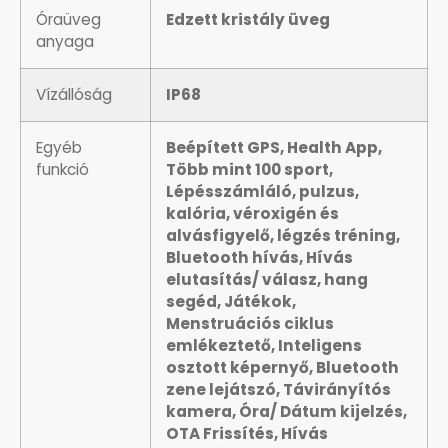
SANTA BARBARA
Óraüveg
Edzett kristály üveg
anyaga
SECTOR
Vízállóság
IP68
SEIKO
Egyéb
Beépített GPS, Health App,
funkció
Több mint 100 sport,
SENCOR
Lépésszámláló, pulzus,
kalória, véroxigén és
SERGIO TACCHINI
alvásfigyelő, légzés tréning,
Bluetooth hívás, Hívás
elutasítás/ válasz, hang
SLAZENGER
segéd, Játékok,
Menstruációs ciklus
STOPPER
emlékeztető, Inteligens
osztott képernyő, Bluetooth
zene lejátszó, Távirányítós
SZÁMOLÓGÉPEK
kamera, Óra/ Dátum kijelzés,
OTA Frissítés, Hívás
SZÍJAK