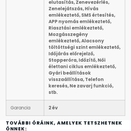
elutasítás, Zenevezérlés,
Zenelejátszás, Hívás
emlékeztető, SMS értesítés,
TIMESTAR HÁLÓZATI ÉBRESZTŐÓRÁK
APP nyomás emlékeztető,
Riasztási emlékeztető,
TISSOT
Mozgásszegény
emlékeztető, Alacsony
töltöttségi szint emlékeztető,
VOSTOK
Időjárás előrejelző,
Stopperóra, Időzítő, Női
ZIPPO
élettani ciklus emlékeztető,
Gyári beállítások
visszaállítása, Telefon
ZSEBKÉS
keresés, Ne zavarj funkció,
stb.
ZSEBÓRÁK
Garancia
2 év
ZSOLNAY PORCELÁN
TOVÁBBI ÓRÁINK, AMELYEK TETSZHETNEK
ÖNNEK: