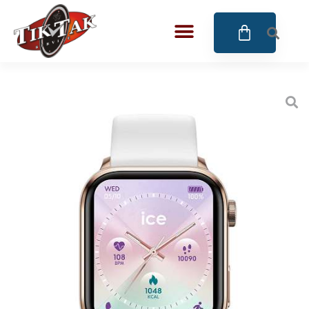
AZE JEWELS
BIGOTTI Milano
CALYPSO
CANGO & RINALDI
CANGO & RINALDI CHARM
CANGO&RINALDI KARÓRÁK