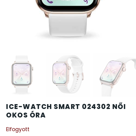
CARTINI
CASIO
DANIEL KLEIN
DIVAT KARÓRÁK (Curren, Oulm,Naviforce, D-Ziner..
DOXA
ESPRIT
ICE-WATCH SMART 024302 NŐI
FALIÓRÁK
OKOS ÓRA
FÉMCSATOK
Elfogyott