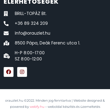
ELÉRHETŐSÉGEK
BRILL-TOPÁZ Bt.
+36 89 324 209
info@orauzlet.hu
8500 Pápa, Deák Ferenc utca 1.
H-P 8:00-17:00
SZ 8:00-12:00
orauzlet.hu ©2022. Minden jog fenntartva | Website designed &
powered by
webfy.hu
– weboldal készítés és üzemeltetés