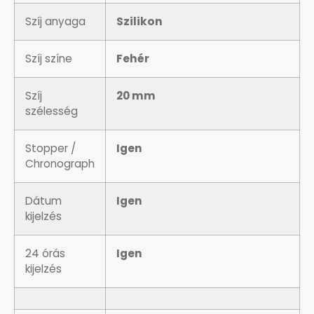
OKOSÓRÁK
Szíj anyaga
Szilikon
ÖNGYÚJTÓK
Szíj színe
Fehér
ÓRAFORGATÓK
Szíj
20 mm
szélesség
ÓRÁS GÉPEK
Stopper /
Igen
Chronograph
ÓRATARTÓ DOBOZOK
Dátum
Igen
ORIENT
kijelzés
POLICE
24 órás
Igen
kijelzés
PULSAR