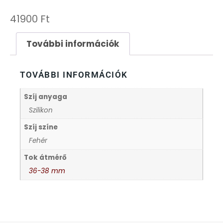
FESTINA
41900
Ft
FIGURÁS ÉBRESZTŐÓRÁK
További információk
FRANCIS DELON
TOVÁBBI INFORMÁCIÓK
FREELOOK
Szíj anyaga
Szilikon
GUESS KARÓRÁK
Szíj színe
Fehér
HÁLÓZATI ÓRÁK
Tok átmérő
36-38 mm
HOLLÓHÁZI PORCELÁN
ICE WATCH