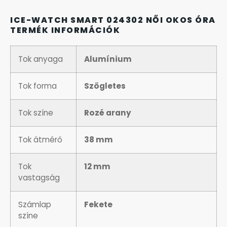
KANDALLÓÓRÁK
ICE-WATCH SMART 024302 NŐI OKOS ÓRA
TERMÉK INFORMÁCIÓK
KENNETH COLE
Tok anyaga
Alumínium
LORUS
Tok forma
Szögletes
LOTUS STYLE
Tok színe
Rozé arany
MÁRKÁS KARÓRA SZÍJAK
Tok átmérő
38 mm
MASERATI
Tok
12 mm
vastagság
MORGAN
Számlap
Fekete
OKOSÓRA SZÍJAK
színe