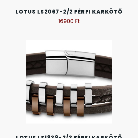
OKOSÓRÁK
LOTUS LS2067-2/2 FÉRFI KARKÖTŐ
16900
Ft
ÖNGYÚJTÓK
ÓRAFORGATÓK
ÓRÁS GÉPEK
ÓRATARTÓ DOBOZOK
ORIENT
POLICE
PULSAR
LOTUS LS1838-2/3 FÉRFI KARKÖTŐ