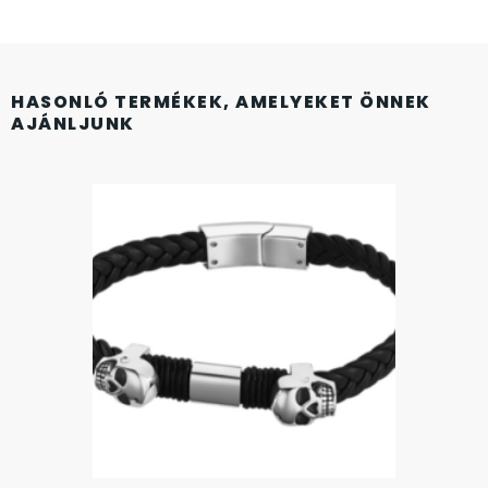
KANDALLÓÓRÁK
KENNETH COLE
HASONLÓ TERMÉKEK, AMELYEKET ÖNNEK
AJÁNLJUNK
LORUS
LOTUS STYLE
MÁRKÁS KARÓRA SZÍJAK
MASERATI
MORGAN
OKOSÓRA SZÍJAK