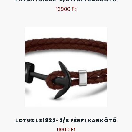
SANTA BARBARA
13900
Ft
SECTOR
SEIKO
SENCOR
SERGIO TACCHINI
SLAZENGER
STOPPER
SZÁMOLÓGÉPEK
LOTUS LS1832-2/B FÉRFI KARKÖTŐ
11900
Ft
SZÍJAK