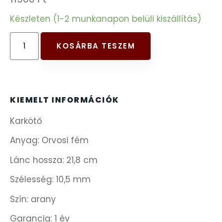
FESTINA
Készleten (1-2 munkanapon belüli kiszállítás)
FIGURÁS ÉBRESZTŐÓRÁK
KOSÁRBA TESZEM
FRANCIS DELON
FREELOOK
KIEMELT INFORMÁCIÓK
Karkötő
GUESS KARÓRÁK
Anyag: Orvosi fém
HÁLÓZATI ÓRÁK
Lánc hossza: 21,8 cm
HOLLÓHÁZI PORCELÁN
Szélesség: 10,5 mm
Szín: arany
ICE WATCH
Garancia: 1 év