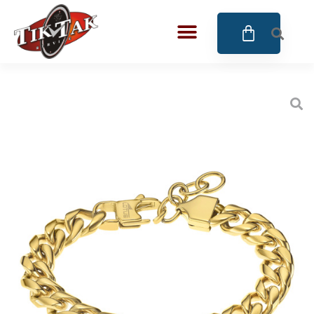
AZE JEWELS
BIGOTTI Milano
CALYPSO
CANGO & RINALDI
CANGO & RINALDI CHARM
CANGO&RINALDI KARÓRÁK