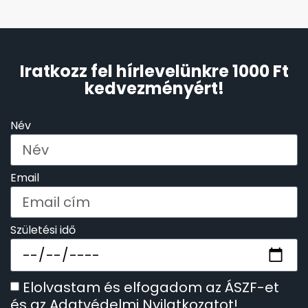
TIMESTAR HÁLÓZATI ÉBRESZTŐÓRÁK
Iratkozz fel hírlevelünkre 1000 Ft
TISSOT
kedvezményért!
VOSTOK
Név
ZIPPO
Email
ZSEBKÉS
ZSEBÓRÁK
Születési idő
ZSOLNAY PORCELÁN
Elolvastam és elfogadom az ÁSZF-et
és az Adatvédelmi Nyilatkozatot!