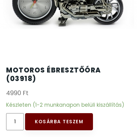
CARTINI
221
CASIO
615
DANIEL KLEIN
178
DIVAT KARÓRÁK (Curren, Oulm,Naviforce, D-
25
MOTOROS ÉBRESZTŐÓRA
Ziner..)
(03918)
DOXA
97
4990
Ft
ESPRIT
Készleten (1-2 munkanapon belüli kiszállítás)
56
FALIÓRÁK
187
KOSÁRBA TESZEM