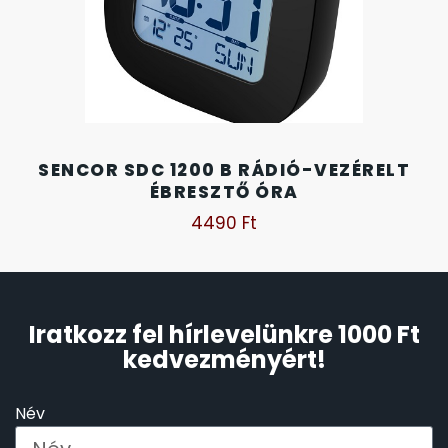
SANTA BARBARA
7
SECTOR
17
SEIKO
62
SENCOR SDC 1200 B RÁDIÓ-VEZÉRELT
ÉBRESZTŐ ÓRA
SENCOR
49
4490
Ft
SERGIO TACCHINI
26
SLAZENGER
7
Iratkozz fel hírlevelünkre 1000 Ft
kedvezményért!
STOPPER
4
Név
SZÁMOLÓGÉPEK
13