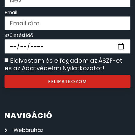
SZÍJAK
8
Email
TIMESTAR HÁLÓZATI ÉBRESZTŐÓRÁK
3
Születési idő
TISSOT
6
VOSTOK
96
Elolvastam és elfogadom az ÁSZF-et
és az Adatvédelmi Nyilatkozatot!
ZIPPO
111
FELIRATKOZOM
ZSEBKÉS
12
ZSEBÓRÁK
48
NAVIGÁCIÓ
ZSOLNAY PORCELÁN
42
Webáruház