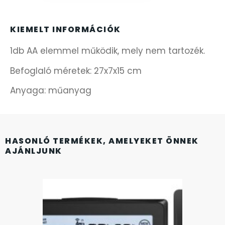
FÉMCSATOK
20
FESTINA
KIEMELT INFORMÁCIÓK
2
1db AA elemmel működik, mely nem tartozék.
FIGURÁS ÉBRESZTŐÓRÁK
33
Befoglaló méretek: 27x7x15 cm
FRANCIS DELON
1
Anyaga: műanyag
FREELOOK
5
GUESS KARÓRÁK
109
HASONLÓ TERMÉKEK, AMELYEKET ÖNNEK
AJÁNLJUNK
HÁLÓZATI ÓRÁK
19
HOLLÓHÁZI PORCELÁN
14
ICE WATCH
226