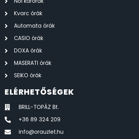
Női karórák
Kvarc órák
Automata órák
CASIO órák
DOXA órák
MASERATI órák
SEIKO órák
ELÉRHETŐSÉGEK
BRILL-TOPÁZ Bt.
+36 89 324 209
info@orauzlet.hu