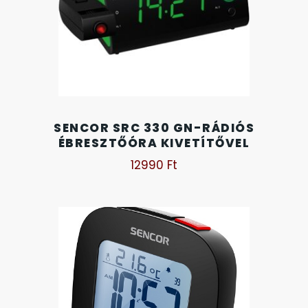
OKOSÓRÁK
55
ÖNGYÚJTÓK
83
ÓRAFORGATÓK
11
SENCOR SRC 330 GN-RÁDIÓS
ÓRÁS GÉPEK
ÉBRESZTŐÓRA KIVETÍTŐVEL
1
12990
Ft
ÓRATARTÓ DOBOZOK
45
ORIENT
64
POLICE
47
PULSAR
11