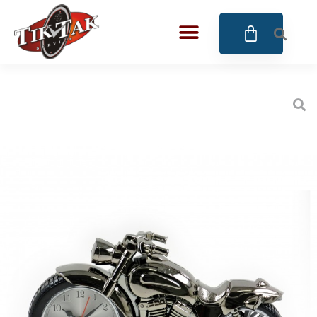
AZE JEWELS
32
BIGOTTI Milano
128
CALYPSO
16
CANGO & RINALDI
4
CANGO & RINALDI CHARM
39
CANGO&RINALDI KARÓRÁK
14