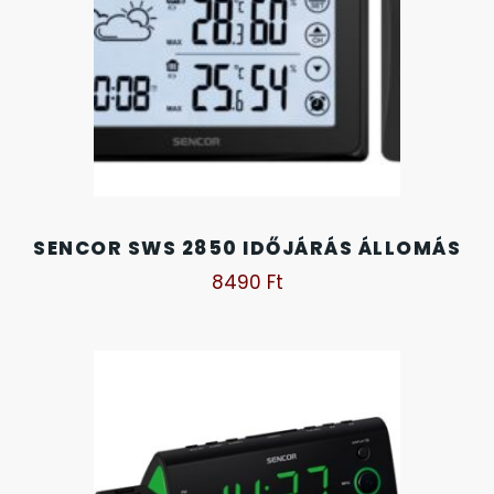
KANDALLÓÓRÁK
6
KENNETH COLE
43
LORUS
237
LOTUS STYLE
91
SENCOR SWS 2850 IDŐJÁRÁS ÁLLOMÁS
8490
Ft
MÁRKÁS KARÓRA SZÍJAK
12
MASERATI
95
MORGAN
3
OKOSÓRA SZÍJAK
9