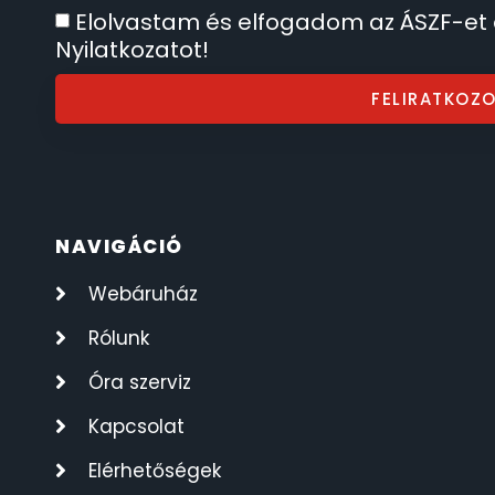
Elolvastam és elfogadom az ÁSZF-et
ÖNGYÚJTÓK
Nyilatkozatot!
83
FELIRATKOZ
ÓRAFORGATÓK
11
ÓRÁS GÉPEK
1
ÓRATARTÓ DOBOZOK
45
NAVIGÁCIÓ
ORIENT
64
Webáruház
Rólunk
POLICE
47
Óra szerviz
PULSAR
11
Kapcsolat
SANTA BARBARA
Elérhetőségek
7