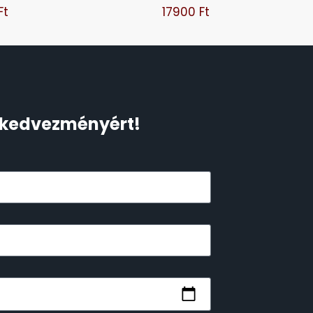
Ft
17900
Ft
Ft kedvezményért!