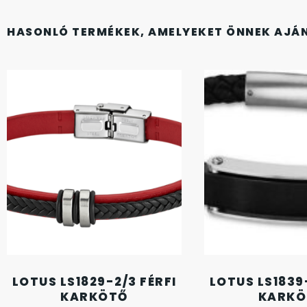
FESTINA
2
HASONLÓ TERMÉKEK, AMELYEKET ÖNNEK AJÁ
FIGURÁS ÉBRESZTŐÓRÁK
33
FRANCIS DELON
1
FREELOOK
5
GUESS KARÓRÁK
109
HÁLÓZATI ÓRÁK
19
HOLLÓHÁZI PORCELÁN
14
ICE WATCH
226
LOTUS LS1829-2/3 FÉRFI
LOTUS LS1839-
KARKÖTŐ
KARKÖ
KANDALLÓÓRÁK
6