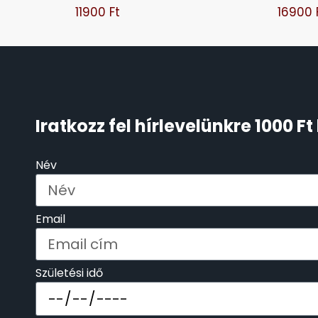
11900
Ft
16900
KENNETH COLE
43
LORUS
237
LOTUS STYLE
91
Iratkozz fel hírlevelünkre 1000 
MÁRKÁS KARÓRA SZÍJAK
12
Név
MASERATI
95
Email
MORGAN
3
OKOSÓRA SZÍJAK
9
Születési idő
OKOSÓRÁK
55