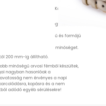
IÓK
olasz bőr pánt a – Charm Kollekcióból –
el készült.
hogy a viselő a charmokkal egyedi
 osszon meg.
eszkednek a különböző méretű és formájú
én ráhelyezhetőek.
li a brand eredetiséget és minőséget.
ől 200 mm-ig állítható.
gjobb minőségű orvosi fémből készültek,
ágai nagyban hasonlóak a
zavatosság nem érvényes a napi
 karcolódásra, kopásra és a nem
tból adódó egyéb sérülésekre!