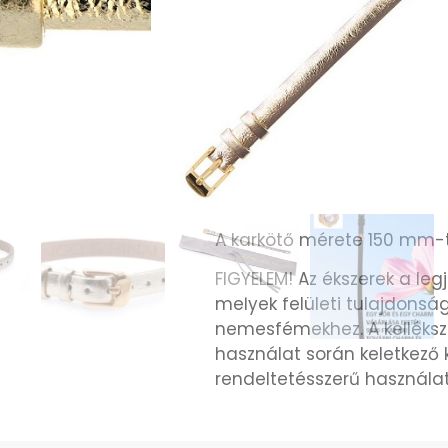
KIEMELT INFORMÁC
Cango&Rinaldi arany színű 
mely arany színű fémkellékk
A karkötő lehetővé teszi, 
emlékeket és történeteket
A pánthoz tökéletesen ill
charmok, amelyek könnyed
Cango&Rinaldi nyomat jelö
A karkötő mérete 150 mm-t
FIGYELEM! Az ékszerek a le
melyek felületi tulajdons
nemesfémekhez. A kelléks
használat során keletkező
rendeltetésszerű használa