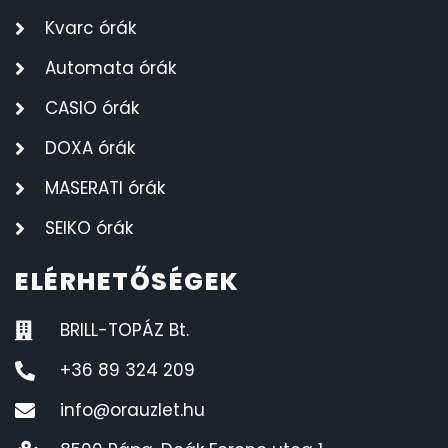
Kvarc órák
Automata órák
CASIO órák
DOXA órák
MASERATI órák
SEIKO órák
ELÉRHETŐSÉGEK
BRILL-TOPÁZ Bt.
+36 89 324 209
info@orauzlet.hu