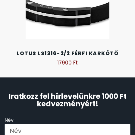
SANTA BARBARA
7
SECTOR
17
SEIKO
62
LOTUS LS1316-2/2 FÉRFI KARKÖTŐ
SENCOR
49
17900
Ft
SERGIO TACCHINI
26
SLAZENGER
7
Iratkozz fel hírlevelünkre 1000 Ft
kedvezményért!
STOPPER
4
Név
SZÁMOLÓGÉPEK
13