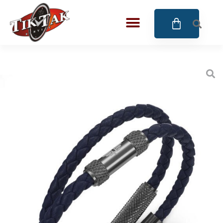
AZE JEWELS
32
BIGOTTI Milano
128
CALYPSO
16
CANGO & RINALDI
4
CANGO & RINALDI CHARM
39
CANGO&RINALDI KARÓRÁK
14