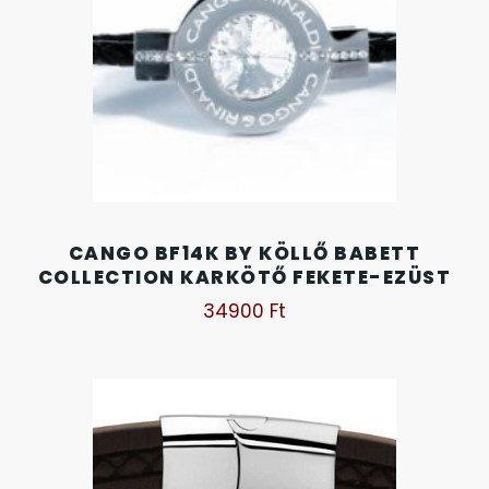
KANDALLÓÓRÁK
6
KENNETH COLE
43
LORUS
237
LOTUS STYLE
91
CANGO BF14K BY KÖLLŐ BABETT
COLLECTION KARKÖTŐ FEKETE-EZÜST
MÁRKÁS KARÓRA SZÍJAK
12
34900
Ft
MASERATI
95
MORGAN
3
OKOSÓRA SZÍJAK
9