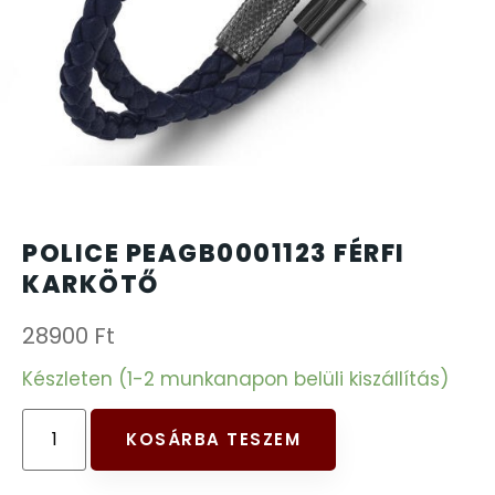
CARTINI
221
CASIO
615
DANIEL KLEIN
178
DIVAT KARÓRÁK (Curren, Oulm,Naviforce, D-
25
POLICE PEAGB0001123 FÉRFI
Ziner..)
KARKÖTŐ
DOXA
97
28900
Ft
ESPRIT
Készleten (1-2 munkanapon belüli kiszállítás)
56
FALIÓRÁK
187
KOSÁRBA TESZEM