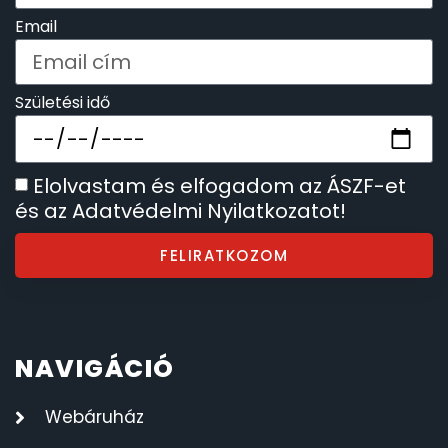
SZÍJAK
Email
8
TIMESTAR HÁLÓZATI ÉBRESZTŐÓRÁK
3
Születési idő
TISSOT
6
Elolvastam és elfogadom az ÁSZF-et
VOSTOK
96
és az Adatvédelmi Nyilatkozatot!
ZIPPO
111
FELIRATKOZOM
ZSEBKÉS
12
ZSEBÓRÁK
48
NAVIGÁCIÓ
ZSOLNAY PORCELÁN
42
Webáruház