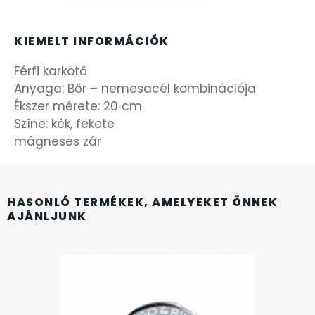
FÉMCSATOK
20
FESTINA
KIEMELT INFORMÁCIÓK
2
Férfi karkötő
FIGURÁS ÉBRESZTŐÓRÁK
33
Anyaga: Bőr – nemesacél kombinációja
Ékszer mérete: 20 cm
FRANCIS DELON
1
Színe: kék, fekete
mágneses zár
FREELOOK
5
GUESS KARÓRÁK
109
HASONLÓ TERMÉKEK, AMELYEKET ÖNNEK
AJÁNLJUNK
HÁLÓZATI ÓRÁK
19
HOLLÓHÁZI PORCELÁN
14
ICE WATCH
226