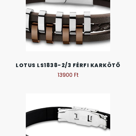
OKOSÓRÁK
55
ÖNGYÚJTÓK
83
ÓRAFORGATÓK
11
ÓRÁS GÉPEK
1
LOTUS LS1838-2/3 FÉRFI KARKÖTŐ
13900
Ft
ÓRATARTÓ DOBOZOK
45
ORIENT
64
POLICE
47
PULSAR
11