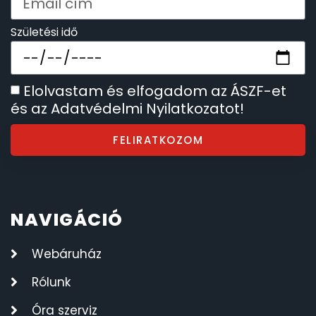
SZÍJAK
8
Születési idő
TIMESTAR HÁLÓZATI ÉBRESZTŐÓRÁK
3
Elolvastam és elfogadom az ÁSZF-et
TISSOT
6
és az Adatvédelmi Nyilatkozatot!
VOSTOK
96
FELIRATKOZOM
ZIPPO
111
ZSEBKÉS
12
NAVIGÁCIÓ
ZSEBÓRÁK
48
Webáruház
Rólunk
ZSOLNAY PORCELÁN
42
Óra szerviz