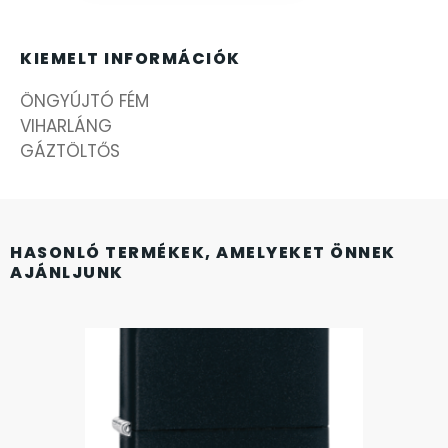
FÉMCSATOK
20
FESTINA
KIEMELT INFORMÁCIÓK
2
ÖNGYÚJTÓ FÉM
FIGURÁS ÉBRESZTŐÓRÁK
33
VIHARLÁNG
GÁZTÖLTŐS
FRANCIS DELON
1
FREELOOK
5
HASONLÓ TERMÉKEK, AMELYEKET ÖNNEK
AJÁNLJUNK
GUESS KARÓRÁK
109
HÁLÓZATI ÓRÁK
19
HOLLÓHÁZI PORCELÁN
14
ICE WATCH
226