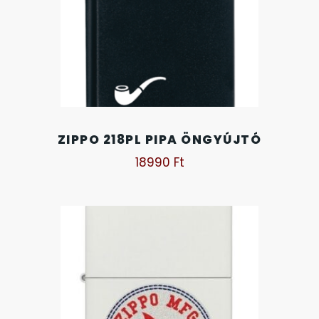
KANDALLÓÓRÁK
6
KENNETH COLE
43
LORUS
237
ZIPPO 218PL PIPA ÖNGYÚJTÓ
LOTUS STYLE
91
18990
Ft
MÁRKÁS KARÓRA SZÍJAK
12
MASERATI
95
MORGAN
3
OKOSÓRA SZÍJAK
9