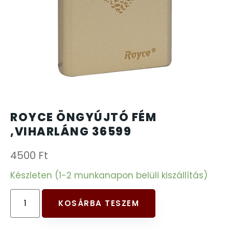
CARTINI
221
CASIO
615
DANIEL KLEIN
178
DIVAT KARÓRÁK (Curren, Oulm,Naviforce, D-
25
ROYCE ÖNGYÚJTÓ FÉM
Ziner..)
,VIHARLÁNG 36599
DOXA
97
4500
Ft
ESPRIT
Készleten (1-2 munkanapon belüli kiszállítás)
56
FALIÓRÁK
187
KOSÁRBA TESZEM