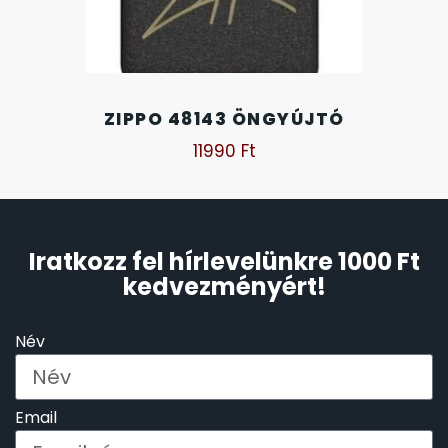
SANTA BARBARA
7
SECTOR
17
ZIPPO 48143 ÖNGYÚJTÓ
SEIKO
62
11990
Ft
SENCOR
49
SERGIO TACCHINI
26
Iratkozz fel hírlevelünkre 1000 Ft
kedvezményért!
SLAZENGER
7
Név
STOPPER
4
SZÁMOLÓGÉPEK
Email
13