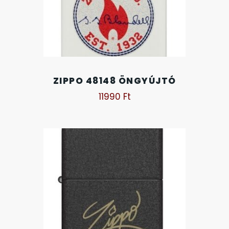
OKOSÓRÁK
55
ÖNGYÚJTÓK
83
ÓRAFORGATÓK
11
ZIPPO 48148 ÖNGYÚJTÓ
11990
Ft
ÓRÁS GÉPEK
1
ÓRATARTÓ DOBOZOK
45
ORIENT
64
POLICE
47
PULSAR
11