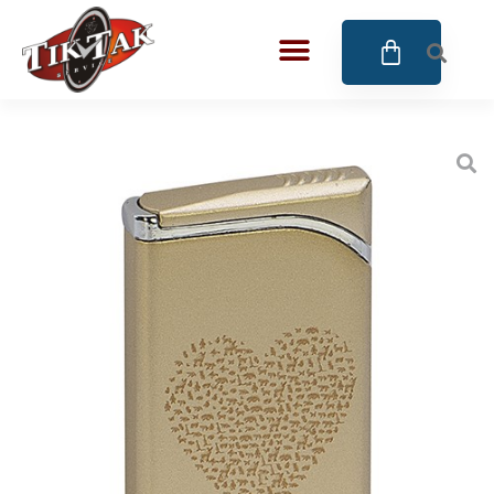
AZE JEWELS
32
BIGOTTI Milano
128
CALYPSO
16
CANGO & RINALDI
4
CANGO & RINALDI CHARM
39
CANGO&RINALDI KARÓRÁK
14