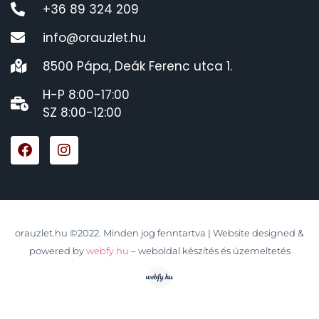
+36 89 324 209
info@orauzlet.hu
8500 Pápa, Deák Ferenc utca 1.
H-P 8:00-17:00
SZ 8:00-12:00
orauzlet.hu ©2022. Minden jog fenntartva | Website designed &
powered by
webfy.hu
– weboldal készítés és üzemeltetés