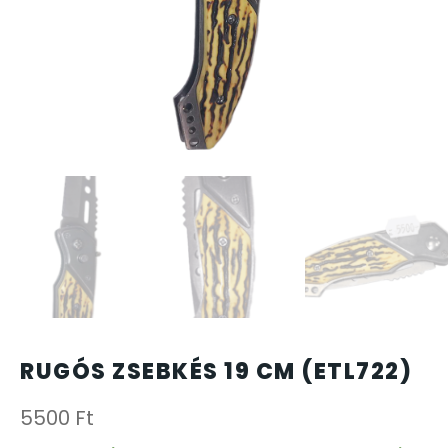
CARTINI
CASIO
DANIEL KLEIN
DIVAT KARÓRÁK (Curren, Oulm,Naviforce, D-Ziner..
DOXA
ESPRIT
RUGÓS ZSEBKÉS 19 CM (ETL722)
FALIÓRÁK
5500
Ft
FÉMCSATOK