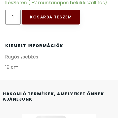
Készleten (1-2 munkanapon belüli kiszállítás)
FESTINA
KOSÁRBA TESZEM
FIGURÁS ÉBRESZTŐÓRÁK
FRANCIS DELON
KIEMELT INFORMÁCIÓK
FREELOOK
Rugós zsebkés
GUESS KARÓRÁK
19 cm
HÁLÓZATI ÓRÁK
HASONLÓ TERMÉKEK, AMELYEKET ÖNNEK
HOLLÓHÁZI PORCELÁN
AJÁNLJUNK
ICE WATCH