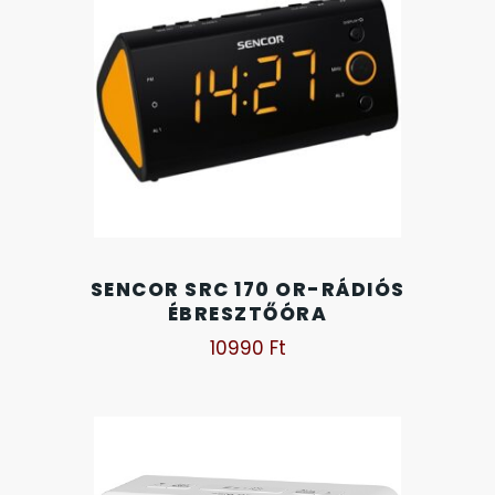
OKOSÓRÁK
ÖNGYÚJTÓK
ÓRAFORGATÓK
ÓRÁS GÉPEK
ÓRATARTÓ DOBOZOK
SENCOR SRC 170 OR-RÁDIÓS
ÉBRESZTŐÓRA
ORIENT
10990
Ft
POLICE
PULSAR