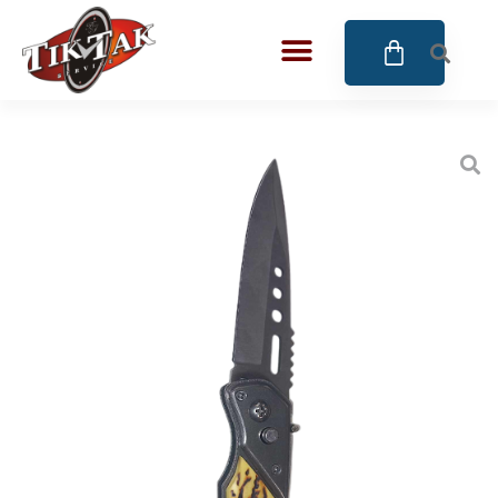
AZE JEWELS
BIGOTTI Milano
CALYPSO
CANGO & RINALDI
CANGO & RINALDI CHARM
CANGO&RINALDI KARÓRÁK