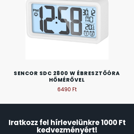
SANTA BARBARA
SECTOR
SEIKO
SENCOR
SERGIO TACCHINI
SENCOR SDC 2800 W ÉBRESZTŐÓRA
HŐMÉRŐVEL
SLAZENGER
6490
Ft
STOPPER
SZÁMOLÓGÉPEK
Iratkozz fel hírlevelünkre 1000 Ft
kedvezményért!
SZÍJAK