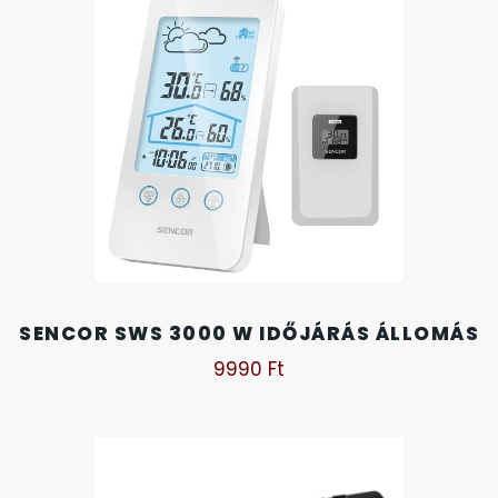
KANDALLÓÓRÁK
KENNETH COLE
LORUS
LOTUS STYLE
MÁRKÁS KARÓRA SZÍJAK
MASERATI
SENCOR SWS 3000 W IDŐJÁRÁS ÁLLOMÁS
9990
Ft
MORGAN
OKOSÓRA SZÍJAK