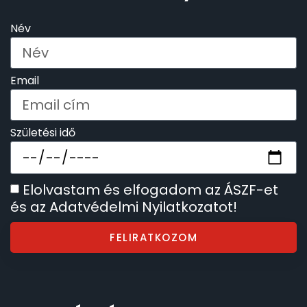
Név
TIMESTAR HÁLÓZATI ÉBRESZTŐÓRÁK
TISSOT
Email
VOSTOK
Születési idő
ZIPPO
ZSEBKÉS
Elolvastam és elfogadom az ÁSZF-et
és az Adatvédelmi Nyilatkozatot!
ZSEBÓRÁK
FELIRATKOZOM
ZSOLNAY PORCELÁN