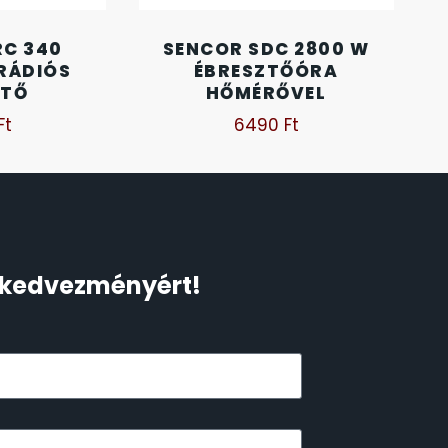
RC 340
SENCOR SDC 2800 W
 RÁDIÓS
ÉBRESZTŐÓRA
ZTŐ
HŐMÉRŐVEL
Ft
6490
Ft
Ft kedvezményért!