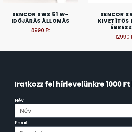
KENNETH COLE
SENCOR SWS 51 W-
SENCOR S
43
IDŐJÁRÁS ÁLLOMÁS
KIVETÍTŐS
ÉBRES
8990
Ft
LORUS
237
12990
LOTUS STYLE
91
MÁRKÁS KARÓRA SZÍJAK
12
MASERATI
95
Iratkozz fel hírlevelünkre 1000 
MORGAN
3
Név
OKOSÓRA SZÍJAK
9
Email
OKOSÓRÁK
55