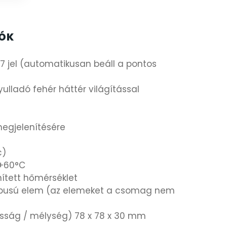
IÓK
77 jel (automatikusan beáll a pontos
gyulladó fehér háttér világítással
megjelenítésére
c)
 +60°C
nített hőmérséklet
A típusú elem (az elemeket a csomag nem
asság / mélység) 78 x 78 x 30 mm