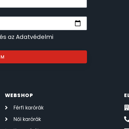
 és az Adatvédelmi
OM
WEBSHOP
E
Férfi karórák
Női karórák