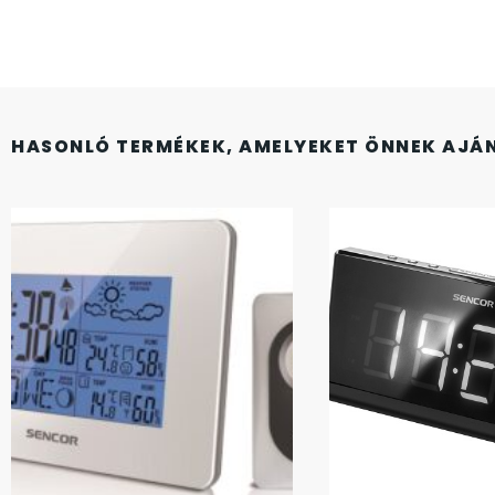
FESTINA
2
FIGURÁS ÉBRESZTŐÓRÁK
33
FRANCIS DELON
1
HASONLÓ TERMÉKEK, AMELYEKET ÖNNEK AJÁ
FREELOOK
5
GUESS KARÓRÁK
109
HÁLÓZATI ÓRÁK
19
HOLLÓHÁZI PORCELÁN
14
ICE WATCH
226
KANDALLÓÓRÁK
6