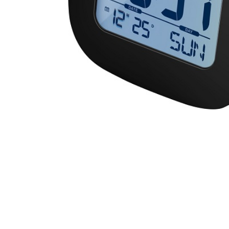
CASIO
615
DANIEL KLEIN
178
DIVAT KARÓRÁK (Curren, Oulm,Naviforce, D-
25
Ziner..)
DOXA
97
ESPRIT
56
FALIÓRÁK
187
FÉMCSATOK
20