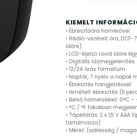
KIEMELT INFORMÁC
• Ébresztőóra hőmérővel
• Rádió-vezérelt óra, DCF-
időre)
• LCD-kijelző rövid időre ki
• Digitális időmegjelenítés
• 12/24 órás formátum
• Naptár, 7 nyelv a napok 
• Ébresztés hangjelzéssel
• Ismételt ébresztés (5 per
• Belső hőmérséklet: 0°C –
• °C / °F fokokban megjele
• Tápellátás: 2 x 1,5 V AA
tartalmazza)
• Méret: (szélesség / mag