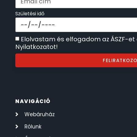
ÖNGYÚJTÓK
83
Születési idő
ÓRAFORGATÓK
11
Elolvastam és elfogadom az ÁSZF-et
ÓRÁS GÉPEK
Nyilatkozatot!
1
FELIRATKOZ
ÓRATARTÓ DOBOZOK
45
ORIENT
64
POLICE
47
NAVIGÁCIÓ
PULSAR
Webáruház
11
Rólunk
SANTA BARBARA
7