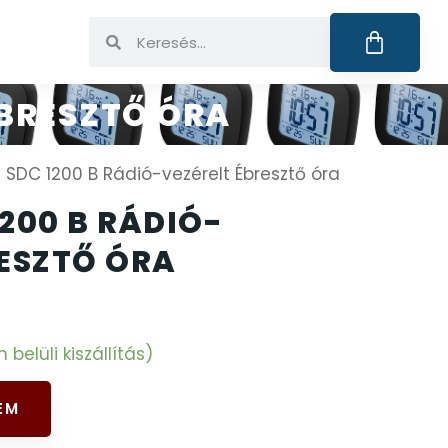
ÉBRESZTŐ ÓRA
SDC 1200 B Rádió-vezérelt Ébresztő óra
200 B RÁDIÓ-
RESZTŐ ÓRA
elüli kiszállítás)
EM