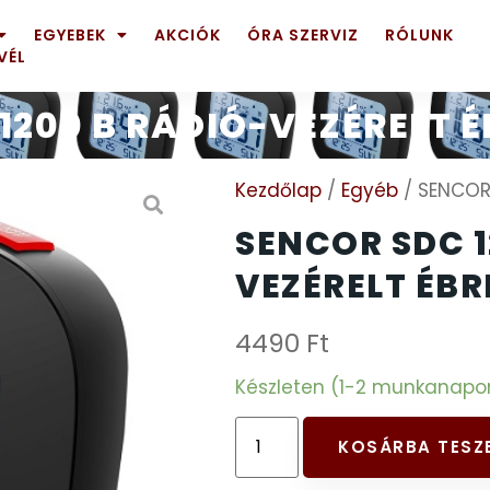
EGYEBEK
AKCIÓK
ÓRA SZERVIZ
RÓLUNK
VÉL
1200 B RÁDIÓ-VEZÉRELT 
Kezdőlap
/
Egyéb
/ SENCOR 
SENCOR SDC 1
VEZÉRELT ÉB
4490
Ft
Készleten (1-2 munkanapon b
KOSÁRBA TESZ