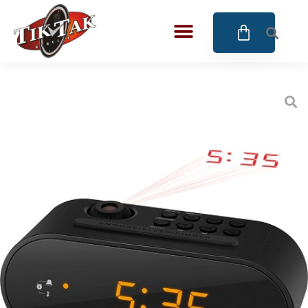
AZE JEWELS
32
BIGOTTI Milano
128
CALYPSO
16
CANGO & RINALDI
4
CANGO & RINALDI CHARM
39
CANGO&RINALDI KARÓRÁK
14