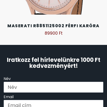
SZÍJAK
8
TIMESTAR HÁLÓZATI ÉBRESZTŐÓRÁK
3
MASERATI R8851125002 FÉRFI KARÓRA
TISSOT
6
89900
Ft
VOSTOK
96
ZIPPO
Iratkozz fel hírlevelünkre 1000 Ft
111
kedvezményért!
ZSEBKÉS
12
Név
ZSEBÓRÁK
48
Email
ZSOLNAY PORCELÁN
42