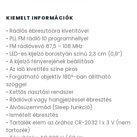
FÉMCSATOK
20
FESTINA
KIEMELT INFORMÁCIÓK
2
• Rádiós ébresztőóra kivetítővel
FIGURÁS ÉBRESZTŐÓRÁK
33
• PLL FM rádió 10 programhellyel
• FM rádióvevő 87,5 – 108 MHz
FRANCIS DELON
1
• LED-es kijelző borostyán színű 2,3 cm (0,9″)
• A kijelző fényerejének beállítása
FREELOOK
5
• Az idő kivetítés színe piros
• Forgatható objektív 180°-ban állítható
GUESS KARÓRÁK
szöggel
109
• Kettős riasztási rendszer
• Rádióval vagy hangjelzéssel ébresztés
HÁLÓZATI ÓRÁK
19
• Alvásüzemmód (Sleep funkció)
• Ismételt ébresztés
HOLLÓHÁZI PORCELÁN
14
• Tartalék elem az órához CR-2032 1 x 3 V (nem
tartozék)
ICE WATCH
226