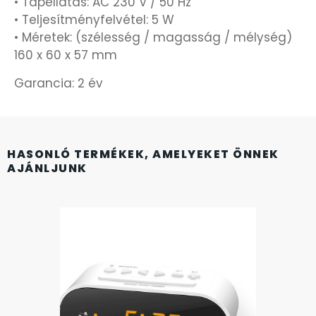
• Tápellátás: AC 230 V / 50 Hz
• Teljesítményfelvétel: 5 W
KANDALLÓÓRÁK
6
• Méretek: (szélesség / magasság / mélység)
160 x 60 x 57 mm
KENNETH COLE
43
Garancia: 2 év
LORUS
237
LOTUS STYLE
91
HASONLÓ TERMÉKEK, AMELYEKET ÖNNEK
AJÁNLJUNK
MÁRKÁS KARÓRA SZÍJAK
12
MASERATI
95
MORGAN
3
OKOSÓRA SZÍJAK
9