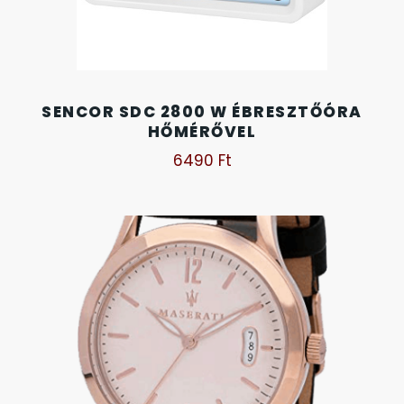
SANTA BARBARA
7
SECTOR
17
SENCOR SDC 2800 W ÉBRESZTŐÓRA
SEIKO
HŐMÉRŐVEL
62
6490
Ft
SENCOR
49
SERGIO TACCHINI
26
SLAZENGER
7
STOPPER
4
SZÁMOLÓGÉPEK
13