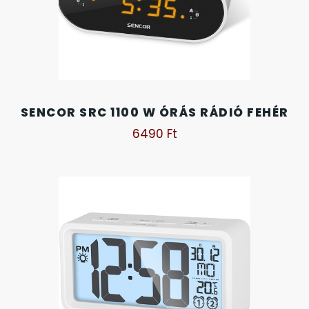
OKOSÓRÁK
55
ÖNGYÚJTÓK
83
ÓRAFORGATÓK
11
SENCOR SRC 1100 W ÓRÁS RÁDIÓ FEHÉR
6490
Ft
ÓRÁS GÉPEK
1
ÓRATARTÓ DOBOZOK
45
ORIENT
64
POLICE
47
PULSAR
11