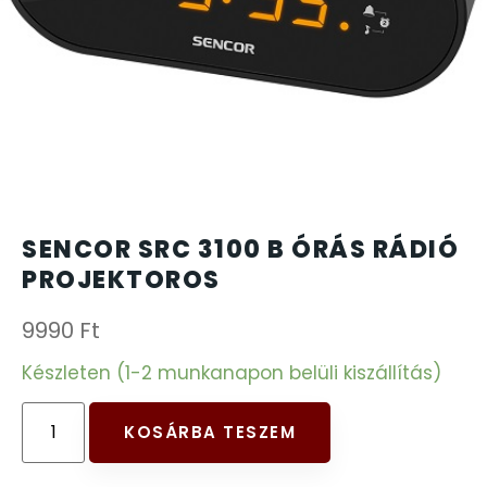
CARTINI
221
CASIO
615
DANIEL KLEIN
178
DIVAT KARÓRÁK (Curren, Oulm,Naviforce, D-
25
SENCOR SRC 3100 B ÓRÁS RÁDIÓ
Ziner..)
PROJEKTOROS
DOXA
97
9990
Ft
ESPRIT
Készleten (1-2 munkanapon belüli kiszállítás)
56
FALIÓRÁK
187
KOSÁRBA TESZEM