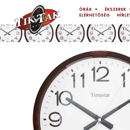
ÓRÁK
ÉKSZEREK
ELÉRHETŐSÉG
HÍRLE
AZE JEWELS
32
BIGOTTI Milano
128
CALYPSO
16
CANGO & RINALDI
4
CANGO & RINALDI CHARM
39
CANGO&RINALDI KARÓRÁK
14
CARTINI
221