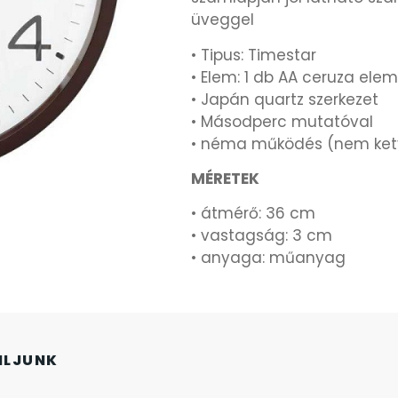
üveggel
• Tipus: Timestar
• Elem: 1 db AA ceruza ele
• Japán quartz szerkezet
• Másodperc mutatóval
• néma működés (nem ket
MÉRETEK
• átmérő: 36 cm
• vastagság: 3 cm
• anyaga: műanyag
NLJUNK