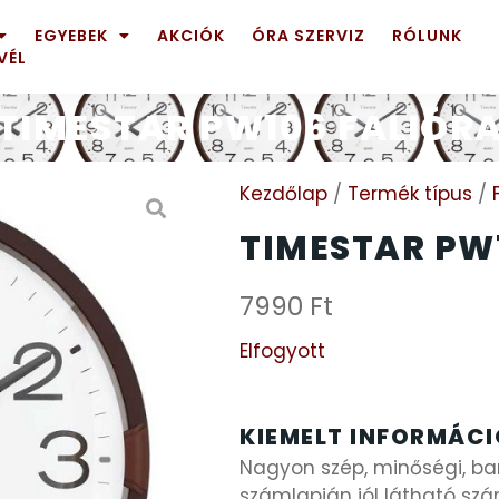
EGYEBEK
AKCIÓK
ÓRA SZERVIZ
RÓLUNK
VÉL
TIMESTAR PW106 FALIÓR
Kezdőlap
/
Termék típus
/
TIMESTAR PW
7990
Ft
Elfogyott
KIEMELT INFORMÁC
Nagyon szép, minőségi, bar
számlapján jól látható s