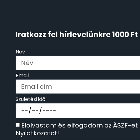
KENNETH COLE
43
LORUS
Iratkozz fel hírlevelünkre 1000 
237
LOTUS STYLE
91
Név
MÁRKÁS KARÓRA SZÍJAK
12
Email
MASERATI
95
Születési idő
MORGAN
3
OKOSÓRA SZÍJAK
9
Elolvastam és elfogadom az ÁSZF-et
Nyilatkozatot!
OKOSÓRÁK
55