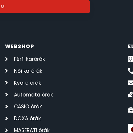
OM
WEBSHOP
E
Férfi karórák
Női karórák
Kvarc órák
Automata órák
CASIO órák
DOXA órák
MASERATI órák