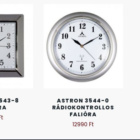
543-8
ASTRON 3544-0
RA
RÁDIOKONTROLLOS
FALIÓRA
Ft
12990
Ft