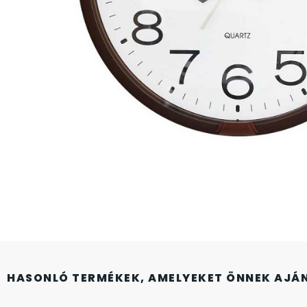
CASIO
615
DANIEL KLEIN
178
DIVAT KARÓRÁK (Curren, Oulm,Naviforce, D-
25
Ziner..)
DOXA
97
ESPRIT
56
FALIÓRÁK
187
FÉMCSATOK
20
HASONLÓ TERMÉKEK, AMELYEKET ÖNNEK AJÁ