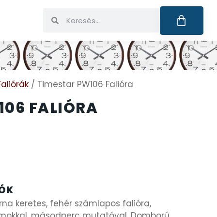
A
Faliórák
/ Timestar PW106 Falióra
106 FALIÓRA
IÓK
na keretes, fehér számlapos falióra,
zámokkal, másodperc mutatóval. Domború