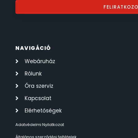
FELIRATKOZ
ÖNGYÚJTÓK
83
ÓRAFORGATÓK
11
ÓRÁS GÉPEK
1
NAVIGÁCIÓ
Webáruház
ÓRATARTÓ DOBOZOK
45
Rólunk
ORIENT
64
Óra szerviz
POLICE
Kapcsolat
47
Elérhetőségek
PULSAR
11
Adatvédelmi Nyilatkozat
SANTA BARBARA
7
Általános szerződési feltételek