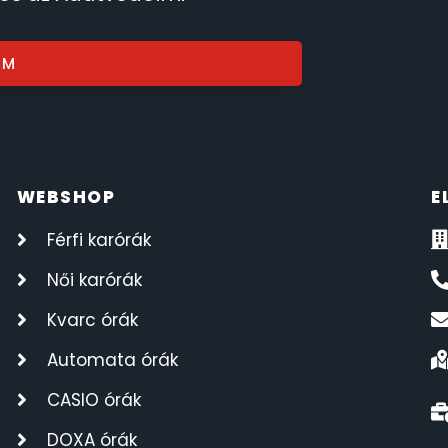
OM
WEBSHOP
E
Férfi karórák
Női karórák
Kvarc órák
Automata órák
CASIO órák
DOXA órák