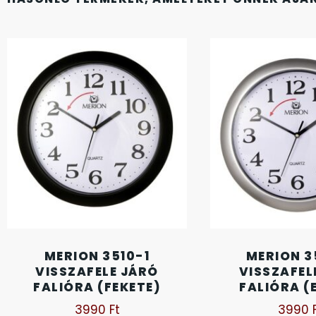
FESTINA
2
FIGURÁS ÉBRESZTŐÓRÁK
33
FRANCIS DELON
1
FREELOOK
5
GUESS KARÓRÁK
109
HÁLÓZATI ÓRÁK
19
HOLLÓHÁZI PORCELÁN
14
MERION 3510-1
MERION 3
VISSZAFELE JÁRÓ
VISSZAFEL
ICE WATCH
226
FALIÓRA (FEKETE)
FALIÓRA (
3990
Ft
3990
KANDALLÓÓRÁK
6