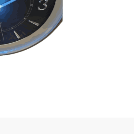
IÓK
AG FALIÓRA
A ELEM) NEM TARTOZÉK