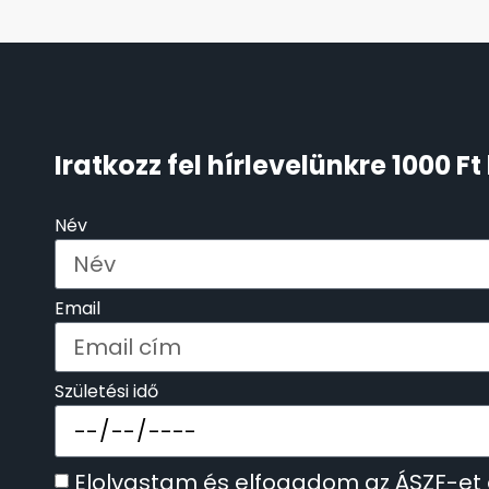
KENNETH COLE
43
LORUS
237
Iratkozz fel hírlevelünkre 1000 
LOTUS STYLE
91
Név
MÁRKÁS KARÓRA SZÍJAK
12
MASERATI
95
Email
MORGAN
3
Születési idő
OKOSÓRA SZÍJAK
9
OKOSÓRÁK
55
Elolvastam és elfogadom az ÁSZF-et