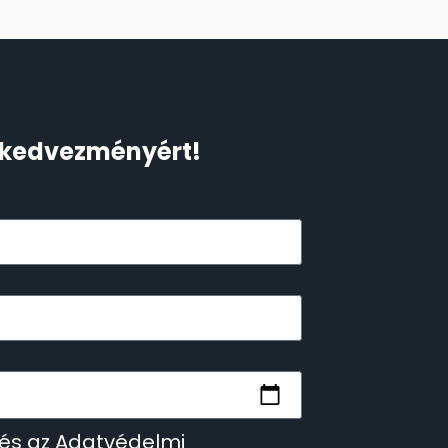
Ft kedvezményért!
 és az Adatvédelmi