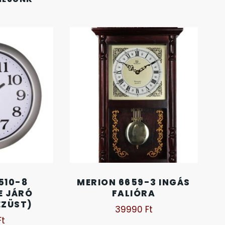
510-8
MERION 6659-3 INGÁS
E JÁRÓ
FALIÓRA
EZÜST)
39990
Ft
Ft