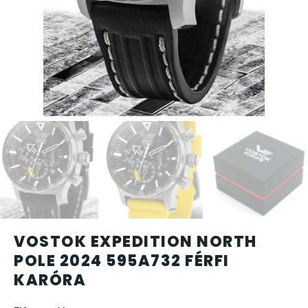
CARTINI
CASIO
DANIEL KLEIN
DIVAT KARÓRÁK (Curren, Oulm,Naviforce, D-Ziner..
DOXA
ESPRIT
VOSTOK EXPEDITION NORTH
FALIÓRÁK
POLE 2024 595A732 FÉRFI
KARÓRA
FÉMCSATOK