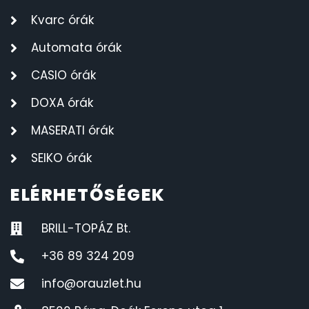
Kvarc órák
Automata órák
CASIO órák
DOXA órák
MASERATI órák
SEIKO órák
ELÉRHETŐSÉGEK
BRILL-TOPÁZ Bt.
+36 89 324 209
info@orauzlet.hu