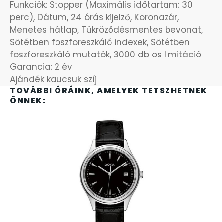
SANTA BARBARA
Funkciók: Stopper (Maximális időtartam: 30
perc), Dátum, 24 órás kijelző, Koronazár,
Menetes hátlap, Tükröződésmentes bevonat,
SECTOR
Sötétben foszforeszkáló indexek, Sötétben
foszforeszkáló mutatók, 3000 db os limitáció
SEIKO
Garancia: 2 év
Ajándék kaucsuk szíj
SENCOR
TOVÁBBI ÓRÁINK, AMELYEK TETSZHETNEK
ÖNNEK:
SERGIO TACCHINI
SLAZENGER
STOPPER
SZÁMOLÓGÉPEK
SZÍJAK