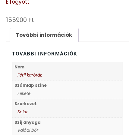
Elfogyott
FESTINA
155900
Ft
FIGURÁS ÉBRESZTŐÓRÁK
További információk
FRANCIS DELON
TOVÁBBI INFORMÁCIÓK
FREELOOK
Nem
GUESS KARÓRÁK
Férfi karórák
Számlap színe
HÁLÓZATI ÓRÁK
Fekete
Szerkezet
HOLLÓHÁZI PORCELÁN
Solar
Szíj anyaga
ICE WATCH
Valódi bőr