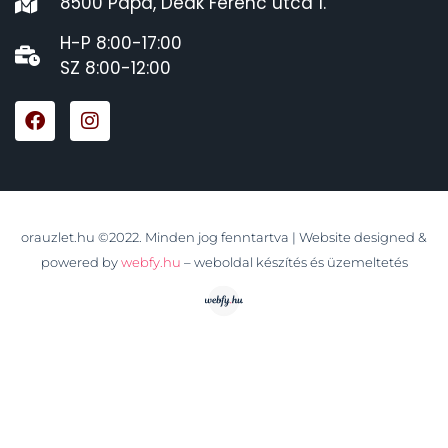
8500 Pápa, Deák Ferenc utca 1.
H-P 8:00-17:00
SZ 8:00-12:00
orauzlet.hu ©2022. Minden jog fenntartva | Website designed &
powered by
webfy.hu
– weboldal készítés és üzemeltetés