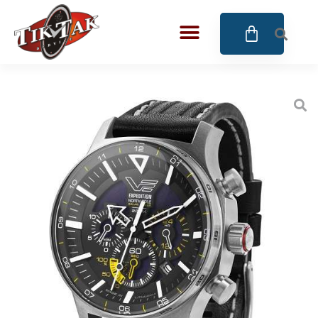
AZE JEWELS
BIGOTTI Milano
CALYPSO
CANGO & RINALDI
CANGO & RINALDI CHARM
CANGO&RINALDI KARÓRÁK