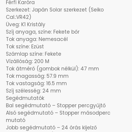
Férfi Karóra
OKOSÓRÁK
Szerkezet: Japán Solar szerkezet (Seiko
Cal.:VR42)
ÖNGYÚJTÓK
Üveg: K1 Kristály
Szíj anyaga, színe: Fekete bőr
ÓRAFORGATÓK
Tok anyaga: Nemesacél
Tok színe: Ezüst
ÓRÁS GÉPEK
Számlap színe: Fekete
Vízállóság: 200 M
Tok átmérő (gombok nélkül): 47 mm
ÓRATARTÓ DOBOZOK
Tok magasság: 57.9 mm
Tok vastagság: 16.5 mm
ORIENT
Szíj szélesség: 24 mm
Segédmutatók
POLICE
Bal segédmutató – Stopper percgyűjtő
Alsó segédmutató – Stopper másodperc
PULSAR
mutató
Jobb segédmutató – 24 órás kijelző