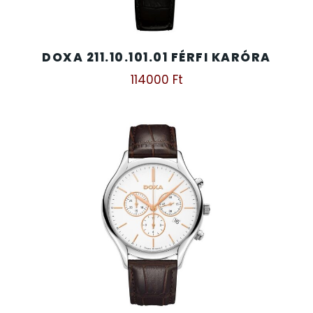
TIMESTAR HÁLÓZATI ÉBRESZTŐÓRÁK
DOXA 211.10.101.01 FÉRFI KARÓRA
TISSOT
114000
Ft
VOSTOK
ZIPPO
ZSEBKÉS
ZSEBÓRÁK
ZSOLNAY PORCELÁN