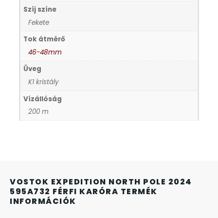
Szíj színe
KANDALLÓÓRÁK
Fekete
KENNETH COLE
Tok átmérő
46-48mm
LORUS
Üveg
K1 kristály
LOTUS STYLE
Vízállóság
200 m
MÁRKÁS KARÓRA SZÍJAK
MASERATI
MORGAN
VOSTOK EXPEDITION NORTH POLE 2024
595A732 FÉRFI KARÓRA TERMÉK
OKOSÓRA SZÍJAK
INFORMÁCIÓK